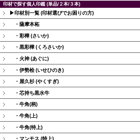
印材で探す個人印鑑 (単品/２本/３本)
▶印材別一覧 (印材選びでお困りの方)
・薩摩本柘
・彩樺 (さいか)
・黒彩樺 (くろさいか)
・火神 (あぐに)
・伊勢桧 (いせひのき)
・屋久杉 (やくすぎ)
・芯持ち黒水牛
・牛角(柄)
・牛角(上)
・牛角(特上)
・マンモス (特上)