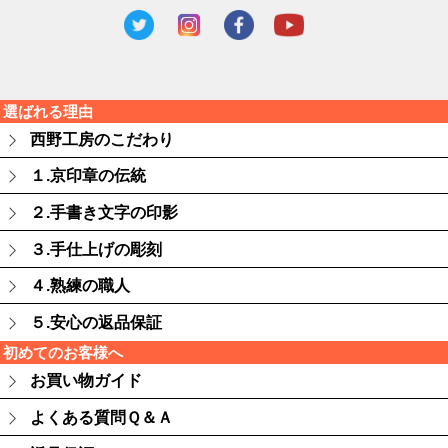
選ばれる理由
西野工房のこだわり
１.京印章の伝統
２.手書き文字の印影
３.手仕上げの彫刻
４.熟練の職人
５.安心の返品保証
初めてのお客様へ
お買い物ガイド
よくある質問Ｑ＆Ａ