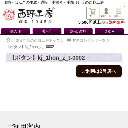
印鑑・はんこの作成・通販｜手書き・手彫り仕上の西野工房
5,500円以上
送料無料
(税込)
個人印
法人印
決済/送料
Ｑ＆Ａ
印鑑専門店の西野工房トップ
共通コンテンツ一覧
【ボタン】kj_1hon_z_t-0002
【ボタン】kj_1hon_z_t-0002
ご利用は2号店へ
ご利用案内