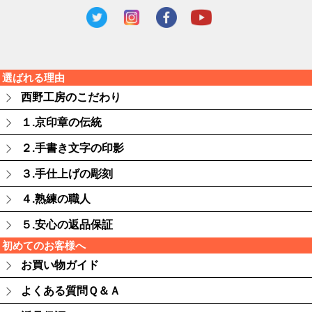
選ばれる理由
西野工房のこだわり
１.京印章の伝統
２.手書き文字の印影
３.手仕上げの彫刻
４.熟練の職人
５.安心の返品保証
初めてのお客様へ
お買い物ガイド
よくある質問Ｑ＆Ａ