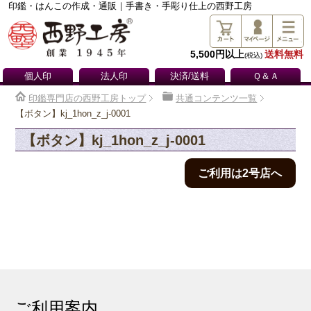
印鑑・はんこの作成・通販｜手書き・手彫り仕上の西野工房
5,500円以上
送料無料
(税込)
個人印
法人印
決済/送料
Ｑ＆Ａ
印鑑専門店の西野工房トップ
共通コンテンツ一覧
【ボタン】kj_1hon_z_j-0001
【ボタン】kj_1hon_z_j-0001
ご利用は2号店へ
ご利用案内