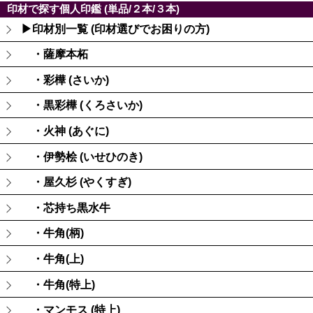
印材で探す個人印鑑 (単品/２本/３本)
▶印材別一覧 (印材選びでお困りの方)
・薩摩本柘
・彩樺 (さいか)
・黒彩樺 (くろさいか)
・火神 (あぐに)
・伊勢桧 (いせひのき)
・屋久杉 (やくすぎ)
・芯持ち黒水牛
・牛角(柄)
・牛角(上)
・牛角(特上)
・マンモス (特上)