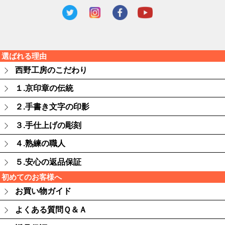
選ばれる理由
西野工房のこだわり
１.京印章の伝統
２.手書き文字の印影
３.手仕上げの彫刻
４.熟練の職人
５.安心の返品保証
初めてのお客様へ
お買い物ガイド
よくある質問Ｑ＆Ａ