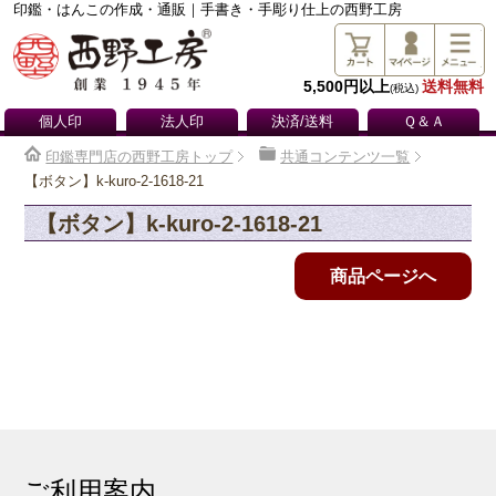
印鑑・はんこの作成・通販｜手書き・手彫り仕上の西野工房
5,500円以上
送料無料
(税込)
個人印
法人印
決済/送料
Ｑ＆Ａ
印鑑専門店の西野工房トップ
共通コンテンツ一覧
【ボタン】k-kuro-2-1618-21
【ボタン】k-kuro-2-1618-21
商品ページへ
ご利用案内