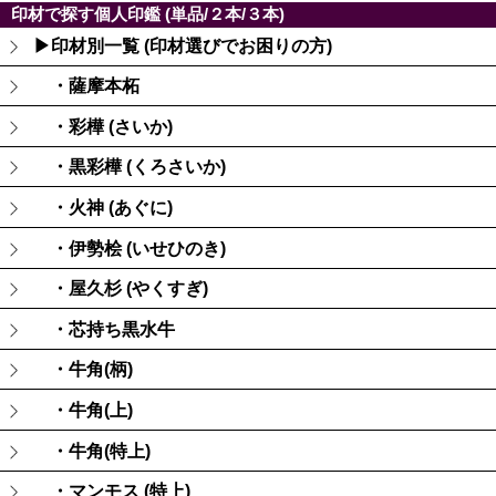
印材で探す個人印鑑 (単品/２本/３本)
▶印材別一覧 (印材選びでお困りの方)
・薩摩本柘
・彩樺 (さいか)
・黒彩樺 (くろさいか)
・火神 (あぐに)
・伊勢桧 (いせひのき)
・屋久杉 (やくすぎ)
・芯持ち黒水牛
・牛角(柄)
・牛角(上)
・牛角(特上)
・マンモス (特上)