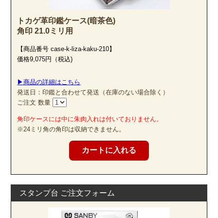
トカゲ革印鑑ケース(暗茶色)
角印 21.0ミリ用
【商品番号 case-k-liza-kaku-210】
価格9,075円（税込)
▶商品の詳細はこちら
発送日：印鑑と合わせて発送（在庫のない場合除く）
ご注文 数量
角印ケースには中に朱肉入れは付いておりません。
※24ミリ角の角印は収納できません。
古代の歴史と生命力に対する畏敬の念から、最終仕上げの磨きにもこ
だわりました。
専用ワックスで一本一本を丁寧に磨き上げることにより、屋久杉独特
の和やかな美しい木目と茶褐色の高級感溢れる光沢が出現しました。
まさに古代の生命に直接触れているかのような感さえあります。
風格、強度、捺印性、全てに優れた木製印章の最高級品と言える存在
感は、お使いになるお客様の運気をも上げてくれるやも知れません。
スタンプ台 ご注文フォーム