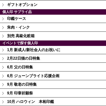
ギフトオプション
個人印 サプライ品
印鑑ケース
朱肉・インク
別売 高級化粧箱
イベントで探す個人印
1月 新成人/新社会人のお祝いに
2月22日猫の日特集
6月 父の日特集
6月 ジューンブライト応援企画
9月 敬老の日特集
9月 印章祈願祭
10月 ハロウィン 本柘印鑑