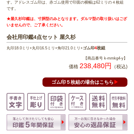
す。アドレスゴム印は、赤ゴム使用で印面の横幅は62ミリの４枚組
です。
★屋久杉印鑑は、寸胴型のみとなります。ダルマ型の取り扱いはござ
いませんので、ご了承ください。
会社用印鑑4点セット 屋久杉
4
枚組
丸印18.0ミリ+丸印16.5ミリ+角印21.0ミリ+
ゴム印
【商品番号 k-mmkg4-y】
238,480円
価格
（税込)
ゴム印５枚組の場合はこちら
▶