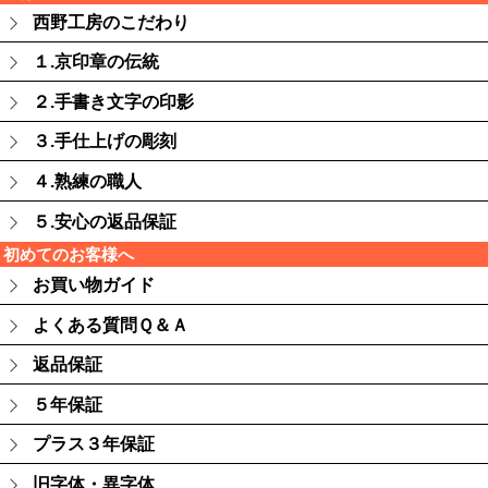
西野工房のこだわり
１.京印章の伝統
２.手書き文字の印影
３.手仕上げの彫刻
４.熟練の職人
５.安心の返品保証
初めてのお客様へ
お買い物ガイド
よくある質問Ｑ＆Ａ
返品保証
５年保証
プラス３年保証
旧字体・異字体