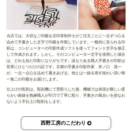
当店では、大切なご印鑑を京印章制作士がご注文ごとに一点ずつ心を
込めて手書きした文字で印鑑を作製しています。一般的に見られる印
影は、コンピューターの印影作成ソフトを使ってフォント文字を修正
して作成されます。しかし、そのコンピューター文字を使用した場合
は、どれも似た印影になりがちです。温もりある職人手書きの印影は
世界にひとつだけの証です。京都の手書き印影作家 井ノ口 清一
が、一点一点心を込めて書きあげる、他とは一線を画す味わい深い唯
一無二の印鑑をお届けします。
仕上げの彫刻は、彫刻機にて荒彫りした後、機械では表現が難しい柔
らかい曲線を熟練職人が印刀で丁寧に彫り、手書きの風合いを損なわ
ないよう手仕上げ彫刻をします。
西野工房のこだわり