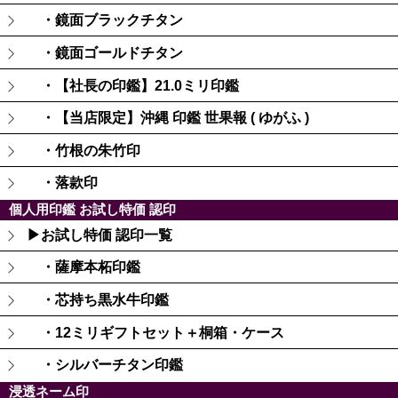
・鏡面ブラックチタン
・鏡面ゴールドチタン
・【社長の印鑑】21.0ミリ印鑑
・【当店限定】沖縄 印鑑 世果報 ( ゆがふ )
・竹根の朱竹印
・落款印
個人用印鑑 お試し特価 認印
▶お試し特価 認印一覧
・薩摩本柘印鑑
・芯持ち黒水牛印鑑
・12ミリギフトセット＋桐箱・ケース
・シルバーチタン印鑑
浸透ネーム印