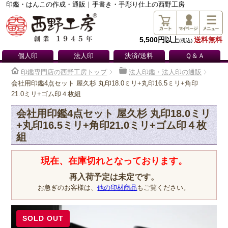
印鑑・はんこの作成・通販｜手書き・手彫り仕上の西野工房
5,500円以上
送料無料
(税込)
個人印
法人印
決済/送料
Ｑ＆Ａ
印鑑専門店の西野工房トップ
法人印鑑・法人印の通販
会社用印鑑4点セット 屋久杉 丸印18.0ミリ+丸印16.5ミリ+角印
21.0ミリ+ゴム印４枚組
会社用印鑑4点セット 屋久杉 丸印18.0ミリ
+丸印16.5ミリ+角印21.0ミリ+ゴム印４枚
組
現在、在庫切れとなっております。
再入荷予定は未定です。
お急ぎのお客様は、
他の印材商品
もご覧ください。
SOLD OUT