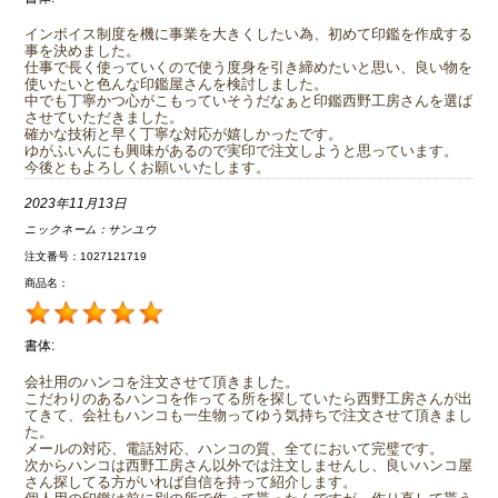
インボイス制度を機に事業を大きくしたい為、初めて印鑑を作成する
事を決めました。
仕事で長く使っていくので使う度身を引き締めたいと思い、良い物を
使いたいと色んな印鑑屋さんを検討しました。
中でも丁寧かつ心がこもっていそうだなぁと印鑑西野工房さんを選ば
させていただきました。
確かな技術と早く丁寧な対応が嬉しかったです。
ゆがふいんにも興味があるので実印で注文しようと思っています。
今後ともよろしくお願いいたします。
2023年11月13日
ニックネーム：
サンユウ
注文番号：1027121719
商品名：
書体:
会社用のハンコを注文させて頂きました。
こだわりのあるハンコを作ってる所を探していたら西野工房さんが出
てきて、会社もハンコも一生物ってゆう気持ちで注文させて頂きまし
た。
メールの対応、電話対応、ハンコの質、全てにおいて完璧です。
次からハンコは西野工房さん以外では注文しませんし、良いハンコ屋
さん探してる方がいれば自信を持って紹介します。