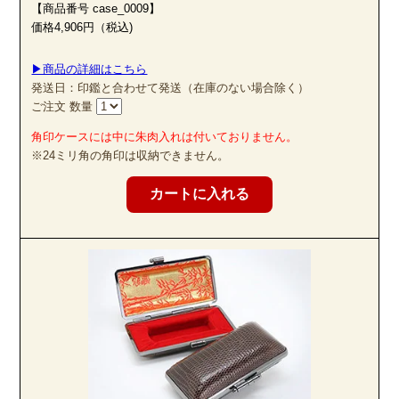
【商品番号 case_0009】
屋久杉印材は、湿気等過酷な環境に耐え抜くよう他の木にはないほど
価格4,906円（税込)
の多量の樹脂を含み、腐敗の脅威から免れています。
▶商品の詳細はこちら
発送日：印鑑と合わせて発送（在庫のない場合除く）
ご注文 数量
角印ケースには中に朱肉入れは付いておりません。
※24ミリ角の角印は収納できません。
圧密加工は水と熱だけで木材を圧縮し、薬品を一切使わず形状を固定
するという特殊技術です。
この技術を用いることで、従来、スギ材の欠点であった素材の柔らか
さ、非均質性を克服し、丈夫で傷が付きにくく、印鑑の素材として十
分すぎるほどの強度を得ることができました。
また、木材繊維をそのままの形で残していることから印鑑として最も
大切な「綺麗な印影」を得ることができるのです。