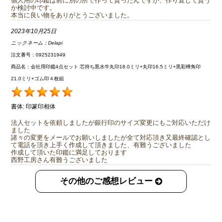
個人用の印鑑は前に別の所で作って貰ったんですが、作り直して貰う
か検討中です。
本当に良い物をありがとうございました。
2023年10月25日
ニックネーム：
Delapi
注文番号：0925231949
商品名：会社用印鑑4点セット 芯持ち黒水牛丸印18.0ミリ+丸印16.5ミリ+黒彩樺角印
21.0ミリ+ゴム印４枚組
書体:
印篆印相体
法人セットを依頼しましたが銀行印のサイズ変更にもご対応いただけ
ました
諸々の変更をメールでお願いしましたが全て対応頂き又最終確認とし
て電話を頂き上手く作成して頂きました、有難うございました
作成して頂いた印鑑に満足しております
西野工房さん有難うございました
その他のご感想レビュー