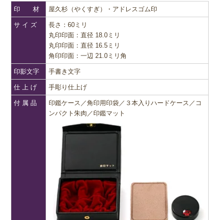
印 材
屋久杉（やくすぎ）・アドレスゴム印
サ イ ズ
長さ：60ミリ
丸印印面：直径 18.0ミリ
丸印印面：直径 16.5ミリ
角印印面：一辺 21.0ミリ角
印影文字
手書き文字
仕 上 げ
手彫り仕上げ
付 属 品
印鑑ケース／角印用印袋／３本入りハードケース／コ
ンパクト朱肉／印鑑マット