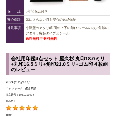
保 証
5年間保証付き
安心保証
気に入らない時も安心の返品保証
補足事項
寸胴型のアタリ(印面の上下の印)：シールのみ／角印の
アタリ：突起タイプとシール
送料無料 手数料無料
会社用印鑑4点セット 屋久杉 丸印18.0ミリ
+丸印16.5ミリ+角印21.0ミリ+ゴム印４枚組
のレビュー
2023年12月14日
ニックネーム：
匿名希望
注文番号：1031013934
商品名：
書体: