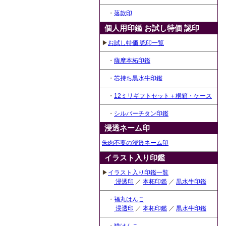
・
落款印
個人用印鑑 お試し特価 認印
▶
お試し特価 認印一覧
・
薩摩本柘印鑑
・
芯持ち黒水牛印鑑
・
12ミリギフトセット＋桐箱・ケース
・
シルバーチタン印鑑
浸透ネーム印
朱肉不要の浸透ネーム印
イラスト入り印鑑
▶
イラスト入り印鑑一覧
浸透印
／
本柘印鑑
／
黒水牛印鑑
・
福丸はんこ
浸透印
／
本柘印鑑
／
黒水牛印鑑