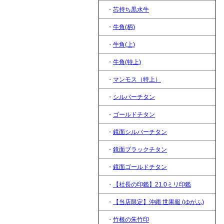
・
芯持ち黒水牛
・
牛角(柄)
・
牛角(上)
・
牛角(特上)
・
マンモス（特上）
・
シルバーチタン
・
ゴールドチタン
・
鏡面シルバーチタン
・
鏡面ブラックチタン
・
鏡面ゴールドチタン
・
【社長の印鑑】21.0ミリ印鑑
・
【当店限定】沖縄 世果報 (ゆがふ)
・
竹根の朱竹印