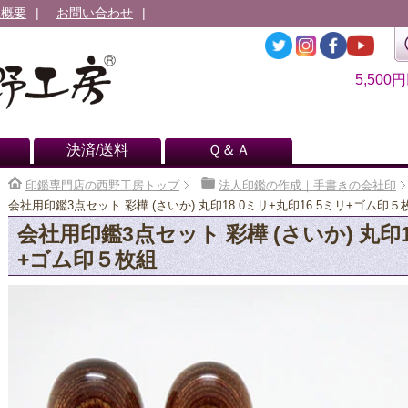
社概要
お問い合わせ
5,500
決済/送料
Ｑ＆Ａ
印鑑専門店の西野工房トップ
法人印鑑の作成｜手書きの会社印
会社用印鑑3点セット 彩樺 (さいか) 丸印18.0ミリ+丸印16.5ミリ+ゴム印５
会社用印鑑3点セット 彩樺 (さいか) 丸印1
+ゴム印５枚組