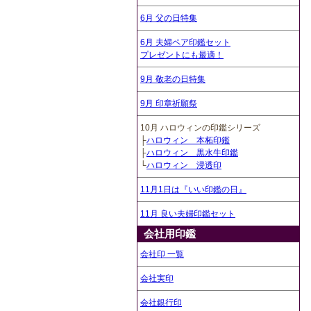
6月 父の日特集
6月 夫婦ペア印鑑セット
プレゼントにも最適！
9月 敬老の日特集
9月 印章祈願祭
10月 ハロウィンの印鑑シリーズ
├
ハロウィン 本柘印鑑
├
ハロウィン 黒水牛印鑑
└
ハロウィン 浸透印
11月1日は『いい印鑑の日』
11月 良い夫婦印鑑セット
会社用印鑑
会社印 一覧
会社実印
会社銀行印