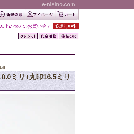
e-nisino.com
円以上の
のお買い物で
送料無料
(税込)
枚組
8.0ミリ+丸印16.5ミリ