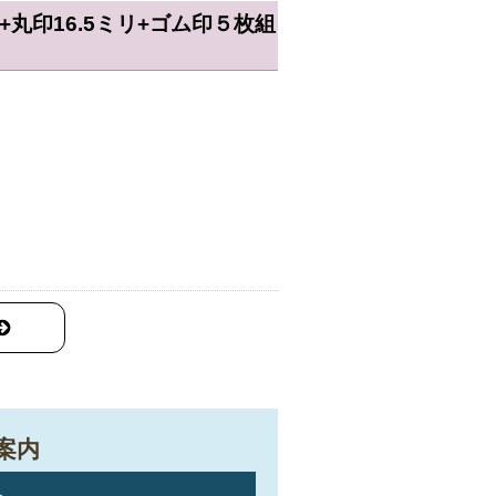
リ+丸印16.5ミリ+ゴム印５枚組
案内