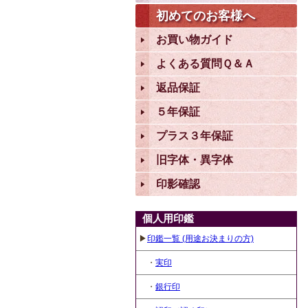
初めてのお客様へ
お買い物ガイド
よくある質問Ｑ＆Ａ
返品保証
５年保証
プラス３年保証
旧字体・異字体
印影確認
個人用印鑑
▶
印鑑一覧 (用途お決まりの方)
・
実印
・
銀行印