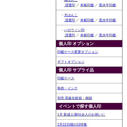
・
猫はんこ
浸透印
／
本柘印鑑
／
黒水牛印鑑
・
犬はんこ
浸透印
／
本柘印鑑
／
黒水牛印鑑
・
ハロウィン印
浸透印
／
本柘印鑑
／
黒水牛印鑑
個人印 オプション
印鑑ケース変更オプション
ギフトオプション
個人印 サプライ品
印鑑ケース
朱肉・インク
別売 高級化粧箱・桐箱
イベントで探す個人印
1月 新成人/新社会人のお祝いに
2月22日猫の日特集