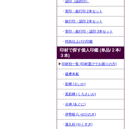
・
認印（認め印）
・
実印・銀行印 2本セット
・
銀行印・認印 2本セット
・
実印・銀行印・認印 3本セット
・
特急仕上げの印鑑
印材で探す個人印鑑 (単品/２本/
３本)
▶
印材別一覧 (印材選びでお困りの方)
・
薩摩本柘
・
彩樺 (さいか)
・
黒彩樺 (くろさいか)
・
火神 (あぐに)
・
伊勢桧 (いせひのき)
・
屋久杉 (やくすぎ)