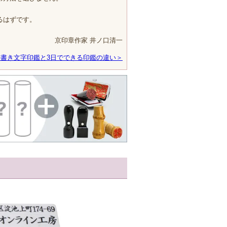
るはずです。
京印章作家 井ノ口清一
手書き文字印鑑と3日でできる印鑑の違い＞