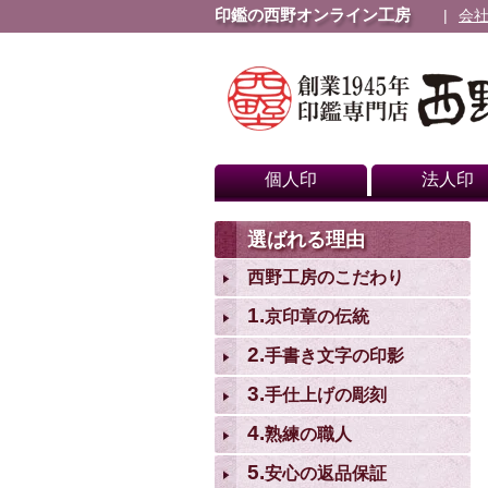
印鑑の西野オンライン工房
会
個人印
法人印
選ばれる理由
西野工房のこだわり
1.
京印章の伝統
2.
手書き文字の印影
3.
手仕上げの彫刻
4.
熟練の職人
5.
安心の返品保証