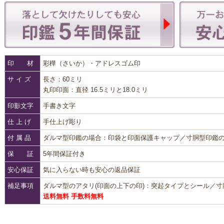
印 材
彩樺（さいか）・アドレスゴム印
サ イ ズ
長さ：60ミリ
丸印印面：直径 16.5ミリと18.0ミリ
印影文字
手書き文字
仕 上 げ
手仕上げ彫り
付 属 品
ダルマ型印鑑の場合：印袋と印面保護キャップ／寸胴型印鑑
保 証
5年間保証付き
安心保証
気に入らない時も安心の返品保証
補足事項
ダルマ型のアタリ(印面の上下の印)：突起タイプとシール／
送料無料 手数料無料