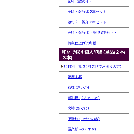
・
認印（認め印）
・
実印・銀行印 2本セット
・
銀行印・認印 2本セット
・
実印・銀行印・認印 3本セット
・
特急仕上げの印鑑
印材で探す個人印鑑 (単品/２本/
３本)
▶
印材別一覧 (印材選びでお困りの方)
・
薩摩本柘
・
彩樺 (さいか)
・
黒彩樺 (くろさいか)
・
火神 (あぐに)
・
伊勢桧 (いせひのき)
・
屋久杉 (やくすぎ)