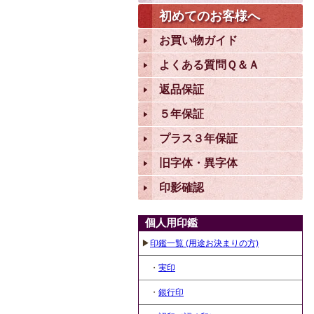
初めてのお客様へ
お買い物ガイド
よくある質問Ｑ＆Ａ
返品保証
５年保証
プラス３年保証
旧字体・異字体
印影確認
個人用印鑑
▶
印鑑一覧 (用途お決まりの方)
・
実印
・
銀行印