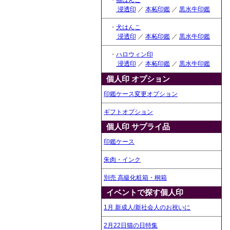
・
猫はんこ
浸透印
／
本柘印鑑
／
黒水牛印鑑
・
犬はんこ
浸透印
／
本柘印鑑
／
黒水牛印鑑
・
ハロウィン印
浸透印
／
本柘印鑑
／
黒水牛印鑑
個人印 オプション
印鑑ケース変更オプション
ギフトオプション
個人印 サプライ品
印鑑ケース
朱肉・インク
別売 高級化粧箱・桐箱
イベントで探す個人印
1月 新成人/新社会人のお祝いに
2月22日猫の日特集