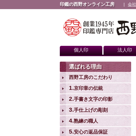
印鑑の西野オンライン工房
会
個人印
法人印
選ばれる理由
西野工房のこだわり
1.
京印章の伝統
2.
手書き文字の印影
3.
手仕上げの彫刻
4.
熟練の職人
5.
安心の返品保証