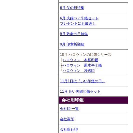
6月 父の日特集
6月 夫婦ペア印鑑セット
プレゼントにも最適！
9月 敬老の日特集
9月 印章祈願祭
10月 ハロウィンの印鑑シリーズ
├
ハロウィン 本柘印鑑
├
ハロウィン 黒水牛印鑑
└
ハロウィン 浸透印
11月1日は『いい印鑑の日』
11月 良い夫婦印鑑セット
会社用印鑑
会社印 一覧
会社実印
会社銀行印