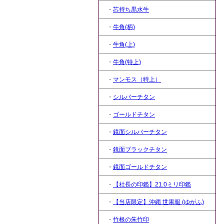
・
芯持ち黒水牛
・
牛角(柄)
・
牛角(上)
・
牛角(特上)
・
マンモス（特上）
・
シルバーチタン
・
ゴールドチタン
・
鏡面シルバーチタン
・
鏡面ブラックチタン
・
鏡面ゴールドチタン
・
【社長の印鑑】21.0ミリ印鑑
・
【当店限定】沖縄 世果報 (ゆがふ)
・
竹根の朱竹印