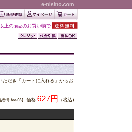
e-nisino.com
円以上の
のお買い物で
送料無料
(税込)
いただき「カートに入れる」からお
627円
価格
（税込)
番号 fee-03】