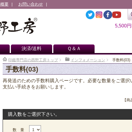
社概要
お問い合わせ
5,500
決済/送料
Ｑ＆Ａ
印鑑専門店の西野工房トップ
インフォメーション
手数料(03)
手数料(03)
再発送のための手数料購入ページです。必要な数量をご選択
支払い手続きをお願いします。
【商品
購入数をご選択下さい。
数 量