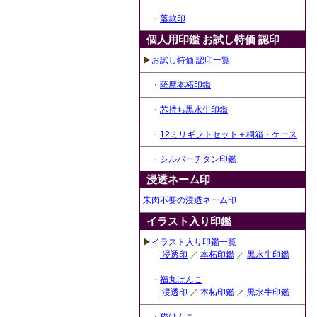
・
落款印
個人用印鑑 お試し特価 認印
▶
お試し特価 認印一覧
・
薩摩本柘印鑑
・
芯持ち黒水牛印鑑
・
12ミリギフトセット＋桐箱・ケース
・
シルバーチタン印鑑
浸透ネーム印
朱肉不要の浸透ネーム印
イラスト入り印鑑
▶
イラスト入り印鑑一覧
浸透印
／
本柘印鑑
／
黒水牛印鑑
・
福丸はんこ
浸透印
／
本柘印鑑
／
黒水牛印鑑