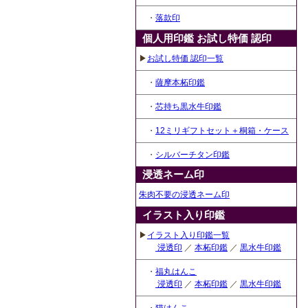
・
落款印
個人用印鑑 お試し特価 認印
▶
お試し特価 認印一覧
・
薩摩本柘印鑑
・
芯持ち黒水牛印鑑
・
12ミリギフトセット＋桐箱・ケース
・
シルバーチタン印鑑
浸透ネーム印
朱肉不要の浸透ネーム印
イラスト入り印鑑
▶
イラスト入り印鑑一覧
浸透印
／
本柘印鑑
／
黒水牛印鑑
・
福丸はんこ
浸透印
／
本柘印鑑
／
黒水牛印鑑