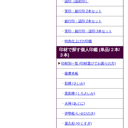
・
認印（認め印）
・
実印・銀行印 2本セット
・
銀行印・認印 2本セット
・
実印・銀行印・認印 3本セット
・
特急仕上げの印鑑
印材で探す個人印鑑 (単品/２本/
３本)
▶
印材別一覧 (印材選びでお困りの方)
・
薩摩本柘
・
彩樺 (さいか)
・
黒彩樺 (くろさいか)
・
火神 (あぐに)
・
伊勢桧 (いせひのき)
・
屋久杉 (やくすぎ)