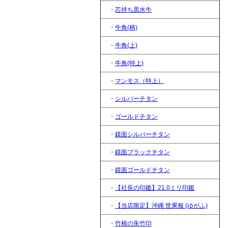
・
芯持ち黒水牛
・
牛角(柄)
・
牛角(上)
・
牛角(特上)
・
マンモス（特上）
・
シルバーチタン
・
ゴールドチタン
・
鏡面シルバーチタン
・
鏡面ブラックチタン
・
鏡面ゴールドチタン
・
【社長の印鑑】21.0ミリ印鑑
・
【当店限定】沖縄 世果報 (ゆがふ)
・
竹根の朱竹印