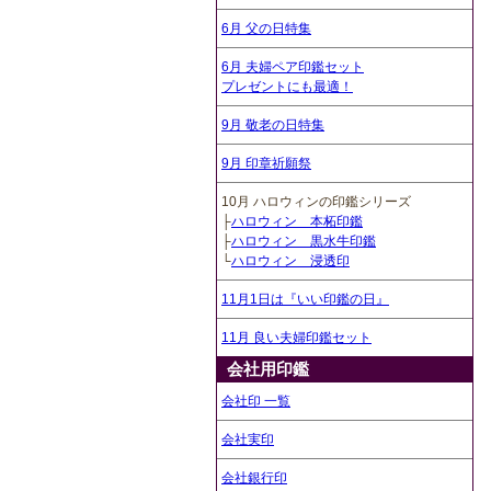
6月 父の日特集
6月 夫婦ペア印鑑セット
プレゼントにも最適！
9月 敬老の日特集
9月 印章祈願祭
10月 ハロウィンの印鑑シリーズ
├
ハロウィン 本柘印鑑
├
ハロウィン 黒水牛印鑑
└
ハロウィン 浸透印
11月1日は『いい印鑑の日』
11月 良い夫婦印鑑セット
会社用印鑑
会社印 一覧
会社実印
会社銀行印