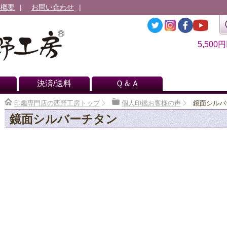
社概要
お問い合わせ
5,500
決済/送料
Ｑ＆Ａ
印鑑専門店の西野工房トップ
個人印鑑お客様の声
鏡面シルバ
鏡面シルバーチタン