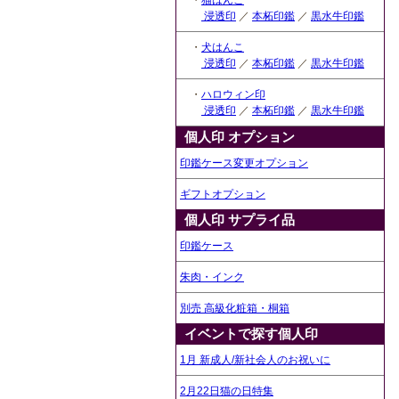
・
猫はんこ
浸透印
／
本柘印鑑
／
黒水牛印鑑
・
犬はんこ
浸透印
／
本柘印鑑
／
黒水牛印鑑
・
ハロウィン印
浸透印
／
本柘印鑑
／
黒水牛印鑑
個人印 オプション
印鑑ケース変更オプション
ギフトオプション
個人印 サプライ品
印鑑ケース
朱肉・インク
別売 高級化粧箱・桐箱
イベントで探す個人印
1月 新成人/新社会人のお祝いに
2月22日猫の日特集