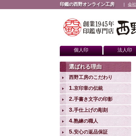
印鑑の西野オンライン工房
会
個人印
法人印
選ばれる理由
西野工房のこだわり
1.
京印章の伝統
2.
手書き文字の印影
3.
手仕上げの彫刻
4.
熟練の職人
5.
安心の返品保証