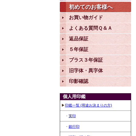
初めてのお客様へ
お買い物ガイド
よくある質問Ｑ＆Ａ
返品保証
５年保証
プラス３年保証
旧字体・異字体
印影確認
個人用印鑑
▶
印鑑一覧 (用途お決まりの方)
・
実印
・
銀行印