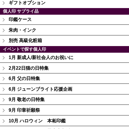
ギフトオプション
個人印 サプライ品
印鑑ケース
朱肉・インク
別売 高級化粧箱
イベントで探す個人印
1月 新成人/新社会人のお祝いに
2月22日猫の日特集
6月 父の日特集
6月 ジューンブライト応援企画
9月 敬老の日特集
9月 印章祈願祭
10月 ハロウィン 本柘印鑑