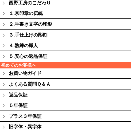
西野工房のこだわり
１.京印章の伝統
２.手書き文字の印影
３.手仕上げの彫刻
４.熟練の職人
５.安心の返品保証
初めてのお客様へ
お買い物ガイド
よくある質問Ｑ＆Ａ
返品保証
５年保証
プラス３年保証
旧字体・異字体