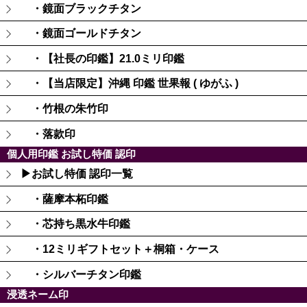
・鏡面ブラックチタン
・鏡面ゴールドチタン
・【社長の印鑑】21.0ミリ印鑑
・【当店限定】沖縄 印鑑 世果報 ( ゆがふ )
・竹根の朱竹印
・落款印
個人用印鑑 お試し特価 認印
▶お試し特価 認印一覧
・薩摩本柘印鑑
・芯持ち黒水牛印鑑
・12ミリギフトセット＋桐箱・ケース
・シルバーチタン印鑑
浸透ネーム印