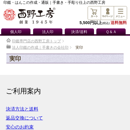
印鑑・はんこの作成・通販｜手書き・手彫り仕上の西野工房
5,500円以上
送料無料
(税込)
個人印
法人印
決済/送料
Ｑ＆Ａ
印鑑専門店の西野工房トップ
法人印鑑の作成｜手書きの会社印
実印
実印
ご利用案内
決済方法と送料
返品交換について
安心のお約束