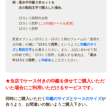
例：黒水牛印鑑３本セットを
次の彫刻文字で購入した場合。
13.5ミリ西野印太郎
13.5ミリ西野
(この印鑑ケースを変更)
12.0ミリ西野
変更オプション13.5ミリ－15.0ミリ用のフォームの「適用す
る印鑑」の欄に
「13.5ミリ西野」
というように
印鑑のサイ
ズ
と
彫刻文字
をお書きください。また、上記に合わせて別
の印材で同じ「13.5ミリ西野」を購入する場合は、
「黒水
牛13.5ミリ西野」
と
印材名
もご入力ください。
★当店でケース付きの印鑑を併せてご購入いただ
いた場合にご利用いただけるサービスです。
同時にご購入いただく
印鑑のサイズ
と
ケースのサイズ
が
合うよう、お間違いの無いようご購入下さい。