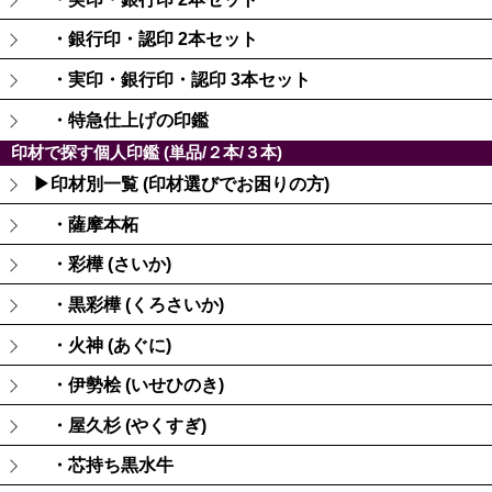
・銀行印・認印 2本セット
・実印・銀行印・認印 3本セット
・特急仕上げの印鑑
印材で探す個人印鑑 (単品/２本/３本)
▶印材別一覧 (印材選びでお困りの方)
・薩摩本柘
・彩樺 (さいか)
・黒彩樺 (くろさいか)
・火神 (あぐに)
・伊勢桧 (いせひのき)
・屋久杉 (やくすぎ)
・芯持ち黒水牛