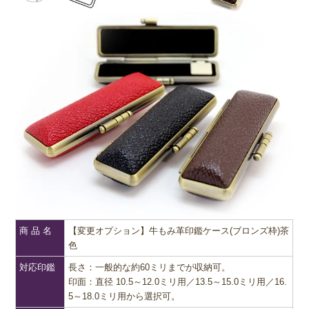
商 品 名
【変更オプション】牛もみ革印鑑ケース(ブロンズ枠)茶
色
対応印鑑
長さ：一般的な約60ミリまでが収納可。
印面：直径 10.5～12.0ミリ用／13.5～15.0ミリ用／16.
5～18.0ミリ用から選択可。