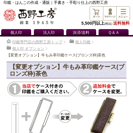
印鑑・はんこの作成・通販｜手書き・手彫り仕上の西野工房
5,500円以上
送料無料
(税込)
個人印
法人印
決済/送料
Ｑ＆Ａ
印鑑専門店の西野工房トップ
個人印鑑
個人印 オプション
【変更オプション】牛もみ革印鑑ケース(ブロンズ枠)茶色
【変更オプション】牛もみ革印鑑ケース(ブ
ロンズ枠)茶色