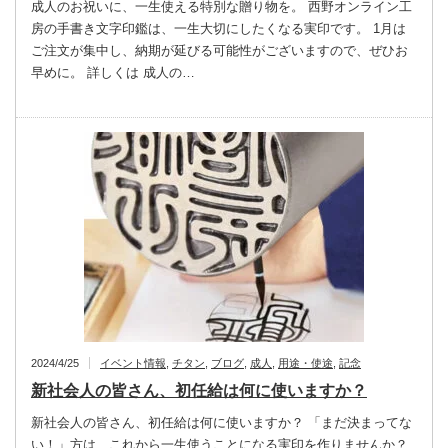
成人のお祝いに、一生使える特別な贈り物を。 西野オンライン工
房の手書き文字印鑑は、一生大切にしたくなる実印です。 1月は
ご注文が集中し、納期が延びる可能性がございますので、ぜひお
早めに。 詳しくは 成人の…
2024/4/25
イベント情報
,
チタン
,
ブログ
,
成人
,
用途・使途
,
記念
新社会人の皆さん、初任給は何に使いますか？
新社会人の皆さん、初任給は何に使いますか？ 「まだ決まってな
い！」方は、これから一生使うことになる実印を作りませんか？