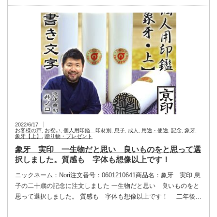
2022/6/17
お客様の声
,
お祝い
,
個人用印鑑 印材別
,
息子
,
成人
,
用途・使途
,
記念
,
象牙
,
象牙【上】
,
贈り物・プレゼント
象牙 実印 一生物だと思い 良いものをと思って選
択しました。質感も 字体も想像以上です！
ニックネーム：Nori注文番号：0601210641商品名：象牙 実印 息
子の二十歳の記念に注文しました 一生物だと思い 良いものをと
思って選択しました。 質感も 字体も想像以上です！ 二年後…