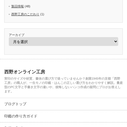
製品情報
(48)
西野工房のこだわり
(1)
アーカイブ
西野オンライン工房
実印のサイズや材質、書体の選び方で迷っていませんか？創業1945年の京都「西野
工房」の職人が、一生モノの印鑑・はんこの正しい選び方をわかりやすく解説。量産
型のPC文字と手書き文字の違いや、後悔しないハンコ作成の疑問にプロがお答えし
ます。
ブログトップ
印鑑の作り方ガイド