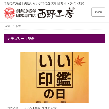
印鑑の知恵袋｜失敗しない実印の選び方 |西野オンライン工房
menu
Home
記念
カテゴリー：記念
2025/10/8
イベント情報
,
ブログ
,
記念