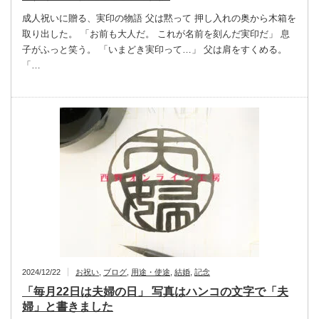
成人祝いに贈る、実印の物語 父は黙って 押し入れの奥から木箱を
取り出した。 「お前も大人だ。 これが名前を刻んだ実印だ」 息
子がふっと笑う。 「いまどき実印って…」 父は肩をすくめる。
「…
2024/12/22
お祝い
,
ブログ
,
用途・使途
,
結婚
,
記念
「毎月22日は夫婦の日」 写真はハンコの文字で「夫
婦」と書きました