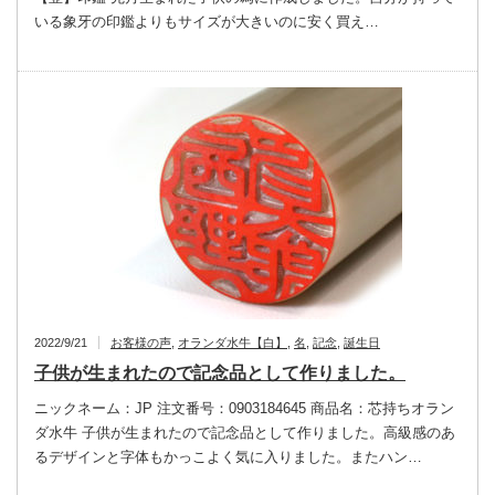
いる象牙の印鑑よりもサイズが大きいのに安く買え…
2022/9/21
お客様の声
,
オランダ水牛【白】
,
名
,
記念
,
誕生日
子供が生まれたので記念品として作りました。
ニックネーム：JP 注文番号：0903184645 商品名：芯持ちオラン
ダ水牛 子供が生まれたので記念品として作りました。高級感のあ
るデザインと字体もかっこよく気に入りました。またハン…