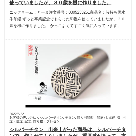
使っていましたが、３０歳を機に作りました。
ニックネーム：とーま注文番号：0305233251商品名：芯持ち黒水
牛印鑑 ずっと卒業記念でもらった印鑑を使っていましたが、３０
歳を機に作りました。 かっこよくてすごく気に入っています。 …
2022/3/22
お客様の声
,
お祝い
,
シルバーチタン
,
チタン
,
個人用印鑑 印材別
,
出産
,
孫
,
用
途・使途
,
記念
,
贈り物・プレゼント
シルバーチタン 出来上がった商品は、シルバーチタ
ンで、作らせてもらいましたが、重厚感があって、本