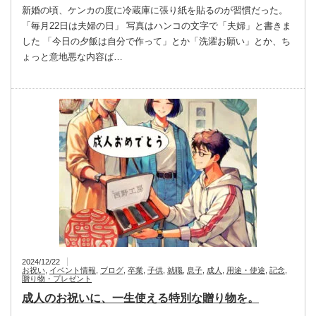
新婚の頃、ケンカの度に冷蔵庫に張り紙を貼るのが習慣だった。
「毎月22日は夫婦の日」 写真はハンコの文字で「夫婦」と書きま
した 「今日の夕飯は自分で作って」とか「洗濯お願い」とか、ち
ょっと意地悪な内容ば…
2024/12/22
お祝い
,
イベント情報
,
ブログ
,
卒業
,
子供
,
就職
,
息子
,
成人
,
用途・使途
,
記念
,
贈り物・プレゼント
成人のお祝いに、一生使える特別な贈り物を。