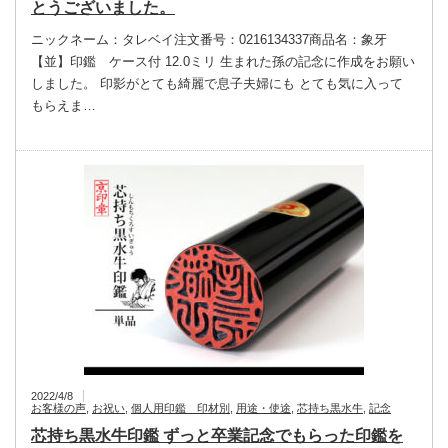
とうございました。
ニックネーム：タレベイ注文番号：0216134337商品名：象牙
【並】印鑑 ケース付 12.0ミリ 生まれた孫の記念に作成をお願い
しました。 印影がとても綺麗で息子夫婦にも とても気に入って
もらえま…
2022/4/8
お客様の声
,
お祝い
,
個人用印鑑 印材別
,
用途・使途
,
芯持ち黒水牛
,
記念
芯持ち黒水牛印鑑 ずっと卒業記念でもらった印鑑を