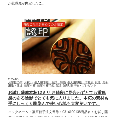
が就職先が内定したこ…
2022/6/5
お客様の声
,
お祝い
,
個人用印鑑 お試し特価
,
個人用印鑑 印材別
,
就職
,
息子
,
用途・使途
,
薩摩本柘
,
薩摩本柘印鑑
,
記念
,
認印
,
贈り物・プレゼント
お試し薩摩本柘12ミリ お値段に見合わずとても重厚
感のある陰影でとても気に入りました。本柘の素材も
手にしっくり馴染んで使い心地も大変良いです。
ニックネーム：藤原智子注文番号：0314100138商品名：お試し薩