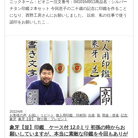
ニックネーム：ピオニー注文番号：0410164911商品名：シルバー
チタン印鑑２本セット 今回息子の二十歳の記念に印鑑を作ること
になり、西野工房さんにお願いしました。 以前、私の仕事で使う
認印をお願いしたこ…
2022/4/8
お客様の声
,
お祝い
,
リピート
,
個人用印鑑 印材別
,
出産
,
孫
,
用途・使途
,
記念
,
象牙
,
象牙【並】
,
贈り物・プレゼント
象牙【並】印鑑 ケース付 12.0ミリ 初孫の時からお
願いしていますが、本当に素敵な印鑑を今回もありが