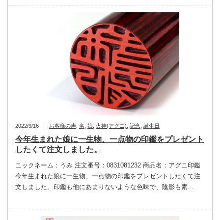
2022/9/16
お客様の声
,
名
,
娘
,
火神(アグニ)
,
記念
,
誕生日
今年生まれた娘に一生物、一点物の印鑑をプレゼント
したくて注文しました。
ニックネーム：うみ 注文番号：0831081232 商品名：アグニ印鑑
今年生まれた娘に一生物、一点物の印鑑をプレゼントしたくて注
文しました。印鑑も他にあまりないような色味で、陰影も素…