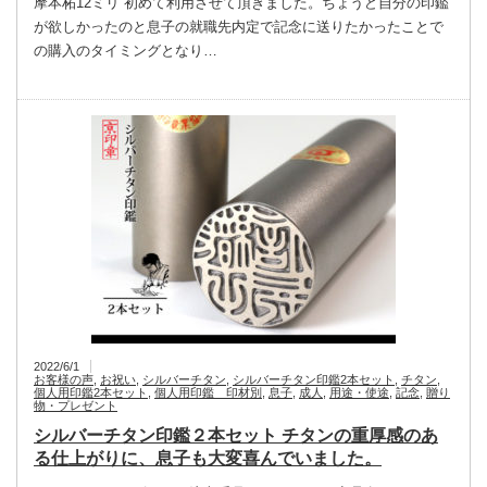
摩本柘12ミリ 初めて利用させて頂きました。ちょうど自分の印鑑
が欲しかったのと息子の就職先内定で記念に送りたかったことで
の購入のタイミングとなり…
2022/6/1
お客様の声
,
お祝い
,
シルバーチタン
,
シルバーチタン印鑑2本セット
,
チタン
,
個人用印鑑2本セット
,
個人用印鑑 印材別
,
息子
,
成人
,
用途・使途
,
記念
,
贈り
物・プレゼント
シルバーチタン印鑑２本セット チタンの重厚感のあ
る仕上がりに、息子も大変喜んでいました。