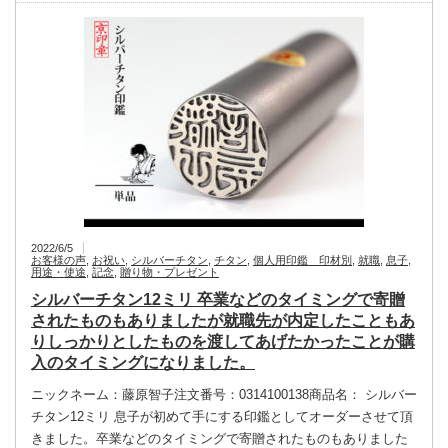
2022/6/5
お客様の声
,
お祝い
,
シルバーチタン
,
チタン
,
個人用印鑑 印材別
,
就職
,
息子
,
用途・使途
,
記念
,
贈り物・プレゼント
シルバーチタン12ミリ 卒業などのタイミングで寄贈
されたものもありましたが就職先が内定したこともあ
りしっかりとしたものを渡してあげたかったことが購
入のタイミングになりました。
ニックネーム：藤原智子注文番号：0314100138商品名： シルバー
チタン12ミリ 息子が初めて手にする印鑑としてオーダーさせて頂
きました。卒業などのタイミングで寄贈されたものもありました