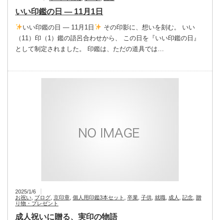
いい印鑑の日 — 11月1日
いい印鑑の日 — 11月1日
その印影に、想いを刻む。 いい
（11）印（1）鑑の語呂合わせから、 この日を『いい印鑑の日』
として制定されました。 印鑑は、ただの道具では…
2025/1/6
お祝い
,
ブログ
,
京印章
,
個人用印鑑3本セット
,
卒業
,
子供
,
就職
,
成人
,
記念
,
贈
り物・プレゼント
成人祝いに贈る、実印の物語