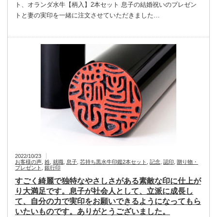
ト、オランダ水牛【柄入】2本セット 息子の結婚祝いのプレゼン
トと妻の実印を一緒に注文させていただきました…
2022/10/23
お客様の声
,
姓
,
就職
,
息子
,
芯持ち黒水牛印鑑2本セット
,
記念
,
認印
,
贈り物・
プレゼント
,
銀行印
すごく綺麗で独特なやさしさがある素敵な印に仕上が
り大満足です。息子が社会人として、立派に成長し
て、自分の力で実印をお願いできるようになってもら
いたいものです。ありがとうございました。