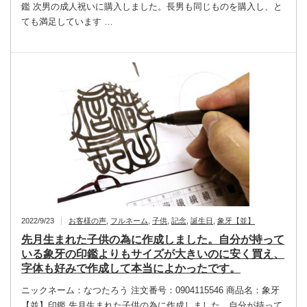
鑑 次男の成人祝いに購入しました。長男も同じものを購入し、と
ても満足しています …
2022/9/23
お客様の声
,
フルネーム
,
子供
,
記念
,
誕生日
,
象牙【並】
先月生まれた子供の為に作成しました。自分が持って
いる象牙の印鑑よりもサイズが大きいのに安く買え、
字体も好みで作成して本当によかったです。
ニックネーム：なつたろう 注文番号：0904115546 商品名：象牙
【並】印鑑 先月生まれた子供の為に作成しました。自分が持って