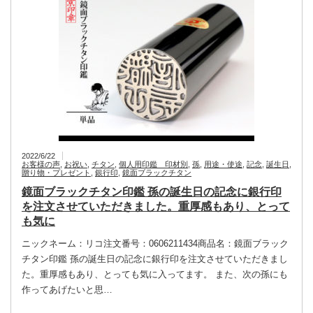
2022/6/22
お客様の声
,
お祝い
,
チタン
,
個人用印鑑 印材別
,
孫
,
用途・使途
,
記念
,
誕生日
,
贈り物・プレゼント
,
銀行印
,
鏡面ブラックチタン
鏡面ブラックチタン印鑑 孫の誕生日の記念に銀行印
を注文させていただきました。重厚感もあり、とって
も気に
ニックネーム：リコ注文番号：0606211434商品名：鏡面ブラック
チタン印鑑 孫の誕生日の記念に銀行印を注文させていただきまし
た。重厚感もあり、とっても気に入ってます。 また、次の孫にも
作ってあげたいと思…