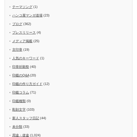
テーマソング
(1)
ハンコ屋マンガ道場
(23)
ブログ
(362)
プレスリリース
(4)
メディア掲載
(25)
京印章
(19)
人気のキーワード
(1)
印章祈願祭
(40)
印鑑のQ&A
(20)
印鑑の作り方ガイド
(12)
印鑑コラム
(71)
印鑑種類
(0)
彫刻文字
(103)
新人スタッフ日記
(44)
未分類
(33)
用途・使途
(1,024)