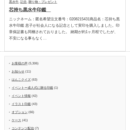
黒水牛
,
記念
,
贈り物・プレゼント
芯持ち黒水牛印鑑
ニックネーム：匿名希望注文番号：0208215431商品名：芯持ち黒
水牛印鑑 息子が社会人になる記念として実印を購入しました。印
章保証書も同梱されておりました。 納期が約1ヶ月程でしたが、
不安になる事もなく…
お客様の声
(5,306)
お知らせ
(11)
はんこクイズ
(63)
イベントー成人式に贈る印鑑
(1)
イベント情報
(42)
イラスト印鑑
(43)
オプション
(66)
ケース
(41)
コンテンツ配信
(7)