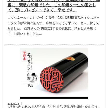
当に、素敵な印鑑でした。この印鑑を一生の宝とし
て、孫にプレゼントできて、幸せです。
ニックネーム：よしブー注文番号：0224123356商品名：シルバー
チタン 初孫の誕生記念に、印鑑を作ろうと思って、色々、探して
みました。 西野さんの印鑑に対する心意気に、頼もしさを感じ
て、お願いすることに…
2022/3/18
お客様の声
,
お祝い
,
個人用印鑑 印材別
,
実印
,
就職
,
息子
,
用途・使途
,
芯持ち