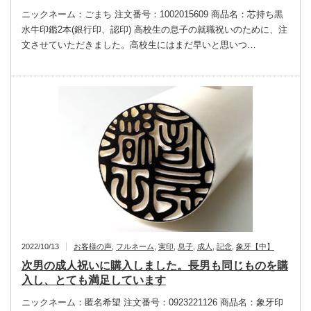
ニックネーム：ごまち 注文番号：1002015609 商品名：芯持ち黒
水牛印鑑2本(銀行印、認印) 高校生の息子の就職祝いのために、注
文させていただきました。高校生にはまだ早いと思いつ…
2022/10/13
お客様の声
,
フルネーム
,
実印
,
息子
,
成人
,
記念
,
象牙【中】
次男の成人祝いに購入しました。長男も同じものを購
入し、とても満足しています
ニックネーム：匿名希望 注文番号：0923221126 商品名：象牙印