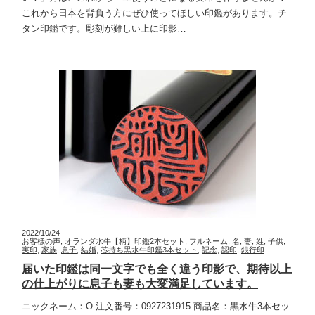
これから日本を背負う方にぜひ使ってほしい印鑑があります。チ
タン印鑑です。彫刻が難しい上に印影…
2022/10/24
お客様の声
,
オランダ水牛【柄】印鑑2本セット
,
フルネーム
,
名
,
妻
,
姓
,
子供
,
実印
,
家族
,
息子
,
結婚
,
芯持ち黒水牛印鑑3本セット
,
記念
,
認印
,
銀行印
届いた印鑑は同一文字でも全く違う印影で、期待以上
の仕上がりに息子も妻も大変満足しています。
ニックネーム：O 注文番号：0927231915 商品名：黒水牛3本セッ