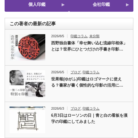
個人印鑑
会社印鑑
この著者の最新の記事
2026/8/5
印鑑コラム
,
未分類
西野独自書体「幸せ舞い込む流線印相体」
とは？世界にひとつだけの手書き印影…
2026/6/5
ブログ
,
印鑑コラム
世果報(ゆがふ)印鑑はロゴマークに使え
る？書家が書く個性的な印影の活用に…
2026/6/3
ブログ
,
印鑑コラム
6月3日はローソンの日｜青と白の看板を漢
字の印鑑にしてみました