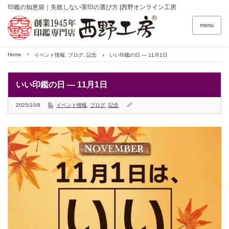
印鑑の知恵袋｜失敗しない実印の選び方 |西野オンライン工房
menu
Home
イベント情報
,
ブログ
,
記念
いい印鑑の日 — 11月1日
いい印鑑の日 — 11月1日
2025/10/8
イベント情報
,
ブログ
,
記念