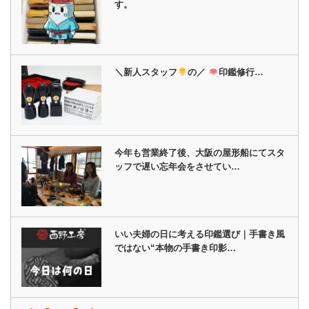
す。
＼新人スタッフ
の／
印鑑修行…
今年も営業終了後、大阪の屋形船にてスタ
ッフで遅い忘年会をさせてい…
いい夫婦の日に考える印鑑選び｜手書き風
ではない“本物の手書き印影…