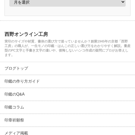
西野オンライン工房
実印のサイズや材質、書体の選び方で迷っていませんか？創業1945年の京都「西野
工房」の職人が、一生モノの印鑑・はんこの正しい選び方をわかりやすく解説。量産
型のPC文字と手書き文字の違いや、後悔しないハンコ作成の疑問にプロがお答えし
ます。
ブログトップ
印鑑の作り方ガイド
印鑑のQ&A
印鑑コラム
印章祈願祭
メディア掲載