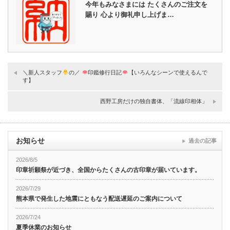
今年もみなさまには たくさんのご注文を
賜り 心より御礼申し上げま…
＼新人スタッフ
の／
印鑑修行日記
【いろんなシーンで使えるんで
す】
西野工房だけの独自書体、「流線印相体」
お知らせ
過去の記事
2026/8/5
印章祈願祭が近づき、全国からたくさんの古印章が届いています。
2026/7/29
熊本県で発生した地震にともなう配送遅延のご案内について
2026/7/24
夏季休業のお知らせ