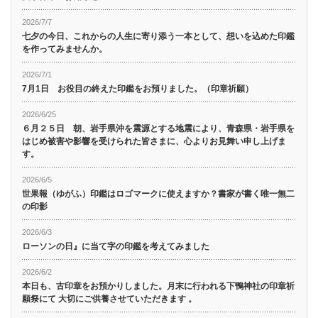
2026/7/7
七夕の今日、これからの人生に寄り添う一本として、想いを込めた印鑑
を作ってみませんか。
2026/7/1
7月1日 お役目の終えた印鑑をお預りました。（印章祈願）
2026/6/25
６月２５日 朝、岩手県沖を震源とする地震により、青森県・岩手県を
はじめ被害や影響を受けられた皆さまに、心よりお見舞い申し上げま
す。
2026/6/5
世果報（ゆがふ）印鑑はロゴマークに使えますか？書家が書く唯一無二
の印影
2026/6/3
ローソンの日』に当て字の印鑑を考えてみました
2026/6/2
本日も、古印章をお預かりしました。月末に行われる下鴨神社の印章祈
願祭にて 大切にご供養させていただきます 。