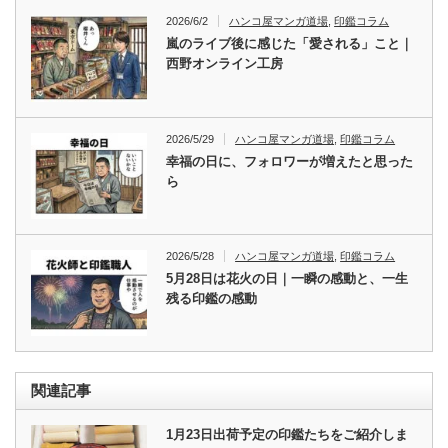
2026/6/2
ハンコ屋マンガ道場
,
印鑑コラム
嵐のライブ後に感じた「愛される」こと｜
西野オンライン工房
2026/5/29
ハンコ屋マンガ道場
,
印鑑コラム
幸福の日に、フォロワーが増えたと思った
ら
2026/5/28
ハンコ屋マンガ道場
,
印鑑コラム
5月28日は花火の日｜一瞬の感動と、一生
残る印鑑の感動
関連記事
1月23日出荷予定の印鑑たちをご紹介しま