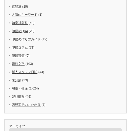
京印章
(19)
人気のキーワード
(1)
印章祈願祭
(40)
印鑑のQ&A
(20)
印鑑の作り方ガイド
(12)
印鑑コラム
(71)
印鑑種類
(0)
彫刻文字
(103)
新人スタッフ日記
(44)
未分類
(33)
用途・使途
(1,024)
製品情報
(48)
西野工房のこだわり
(1)
アーカイブ