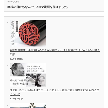
2026/5/29
幸福の日にちなんで、2コマ漫画を作りました。
西野独自書体「幸せ舞い込む流線印相体」とは？世界にひとつだけの手書き
印影
2026年8月5日
世果報(ゆがふ)印鑑はロゴマークに使える？書家が書く個性的な印影の活用
について
2026年6月5日