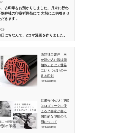
/2
も、古印章をお預かりしました。月末に行わ
下鴨神社の印章祈願祭にて 大切にご供養させ
だきます 。
/29
の日にちなんで、2コマ漫画を作りました。
西野独自書体「幸
せ舞い込む流線印
相体」とは？世界
にひとつだけの手
書き印影
2026年8月5日
世果報(ゆがふ)印鑑
はロゴマークに使
える？書家が書く
個性的な印影の活
用について
2026年6月5日