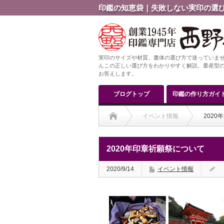
印鑑の知恵袋｜失敗しない実印の選び
実印のサイズや材質、書体の選び方で迷っていませ
んこの正しい選び方をわかりやすく解説。量産型の
お答えします。
ブログトップ
印鑑の作り方ガイ
イベント情報
202
2020年印章祈願祭について
2020/9/14
イベント情報