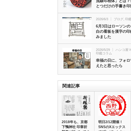
流線印相体」とは？
とつだけの手書き印
2026/6/3
ブログ
,
印
6月3日はローソン
白の看板を漢字の印
みました
2026/5/29
ハンコ屋
印鑑コラム
幸福の日に、フォロ
えたと思ったら
関連記事
2018年も、京都
明日2/12開催！
下鴨神社 印章祈
SNSのXエックス