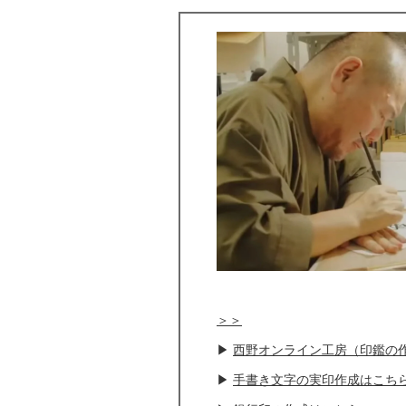
＞＞
▶
西野オンライン工房（印鑑の
▶
手書き文字の実印作成はこち