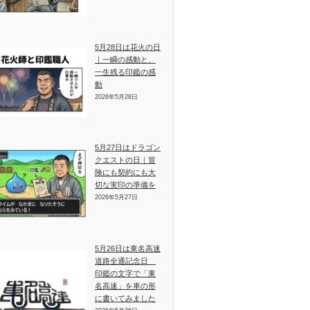
5月28日は花火の日
｜一瞬の感動と、
一生残る印鑑の感
動
2026年5月28日
5月27日はドラゴン
クエストの日｜冒
険にも契約にも大
切な実印の準備を
2026年5月27日
5月26日は東名高速
道路全通記念日
印鑑の文字で「東
名高速」を車の形
に書いてみました