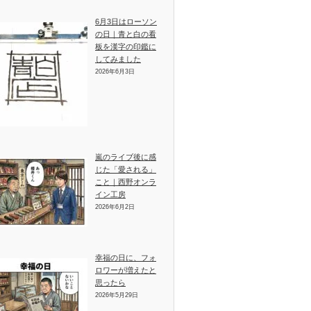
6月3日はローソン
の日｜青と白の看
板を漢字の印鑑に
してみました
2026年6月3日
嵐のライブ後に感
じた「愛される」
こと｜西野オンラ
イン工房
2026年6月2日
幸福の日に、フォ
ロワーが増えたと
思ったら
2026年5月29日