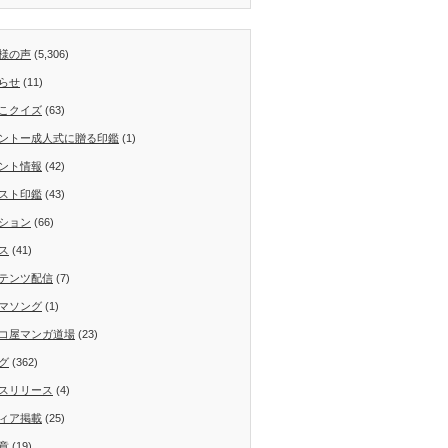
様の声
(5,306)
らせ
(11)
こクイズ
(63)
ントー成人式に贈る印鑑
(1)
ント情報
(42)
スト印鑑
(43)
ション
(66)
ス
(41)
テンツ配信
(7)
マソング
(1)
コ屋マンガ道場
(23)
グ
(362)
スリリース
(4)
ィア掲載
(25)
章
(19)