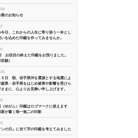
/24
休業のお知らせ
/7
の今日、これからの人生に寄り添う一本とし
想いを込めた印鑑を作ってみませんか。
/1
1日 お役目の終えた印鑑をお預りました。
章祈願）
/25
２５日 朝、岩手県沖を震源とする地震によ
青森県・岩手県をはじめ被害や影響を受けら
皆さまに、心よりお見舞い申し上げます。
/5
報（ゆがふ）印鑑はロゴマークに使えます
書家が書く唯一無二の印影
/3
ソンの日』に当て字の印鑑を考えてみました