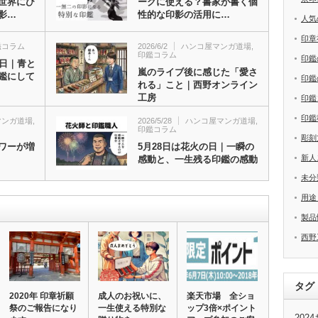
世界にひ
ークに使える？書家が書く個
影…
性的な印影の活用に…
人気
印章
鑑コラム
2026/6/2
ハンコ屋マンガ道場
,
印鑑コラム
印鑑
の日｜青と
嵐のライブ後に感じた「愛さ
鑑にして
印鑑
れる」こと｜西野オンライン
工房
印鑑
印鑑
マンガ道場
,
2026/5/28
ハンコ屋マンガ道場
,
印鑑コラム
彫刻
ワーが増
5月28日は花火の日｜一瞬の
新人
感動と、一生残る印鑑の感動
未分
用途
製品
西野
タグ
2020年 印章祈願
成人のお祝いに、
楽天市場 全ショ
祭のご報告になり
一生使える特別な
ップ3倍×ポイント
20