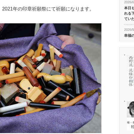
2026/6
本日
、2021年の印章祈願祭にて祈願になります。
れる
ていた
2026/5
幸福