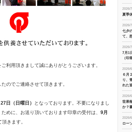
2026/7
夏季
2026/7
七夕
て、
2026/7
7月
（印
をご利用頂きまして誠にありがとうございます。
2026/6
６月
り、
したのでご連絡させて頂きます。
れた
2026/6
世果
月27日（日曜日）
となっております。不要になりまし
か？
くために、お送り頂いております印章の受付は、
9月
2026/6
て頂きます。
ロー