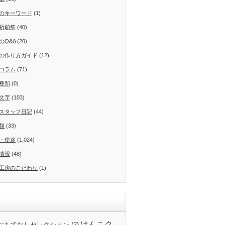
のキーワード
(1)
祈願祭
(40)
のQ&A
(20)
の作り方ガイド
(12)
コラム
(71)
種類
(0)
文字
(103)
スタッフ日記
(44)
類
(33)
・使途
(1,024)
情報
(48)
工房のこだわり
(1)
はんこク
24おもてなしセレクション
(2)