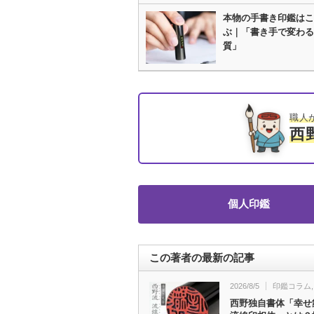
本物の手書き印鑑はこ
ぶ｜「書き手で変わる
質」
職人
西
個人印鑑
この著者の最新の記事
2026/8/5
印鑑コラム
西野独自書体「幸せ