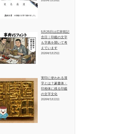
2026年5月26日
5月25日は広辞苑記
念日｜印鑑の文字
も字典を開いて考
えています
2026年5月25日
実印に使われる漢
字とは？篆書体・
印相体に残る印鑑
の文字文化
2026年5月22日