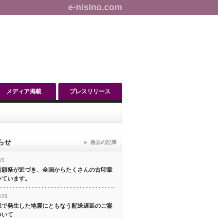
e-nisino.com
メディア掲載
プレスリリース
らせ
過去の記事
/5
祈願祭が近づき、全国からたくさんの古印章
いています。
/29
県で発生した地震にともなう配送遅延のご案
ついて