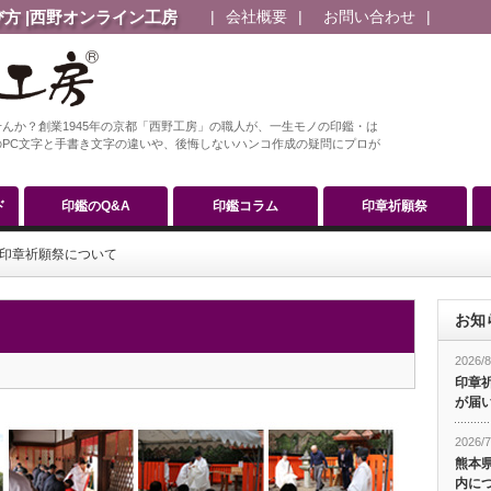
方 |西野オンライン工房
会社概要
お問い合わせ
んか？創業1945年の京都「西野工房」の職人が、一生モノの印鑑・は
PC文字と手書き文字の違いや、後悔しないハンコ作成の疑問にプロが
ド
印鑑のQ&A
印鑑コラム
印章祈願祭
0年印章祈願祭について
お知
2026/8
印章
が届
2026/7
熊本
内に