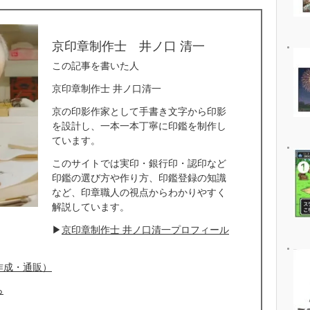
京印章制作士 井ノ口 清一
この記事を書いた人
京印章制作士 井ノ口清一
京の印影作家として手書き文字から印影
を設計し、一本一本丁寧に印鑑を制作し
ています。
このサイトでは実印・銀行印・認印など
印鑑の選び方や作り方、印鑑登録の知識
など、印章職人の視点からわかりやすく
解説しています。
▶
京印章制作士 井ノ口清一プロフィール
作成・通販）
ら