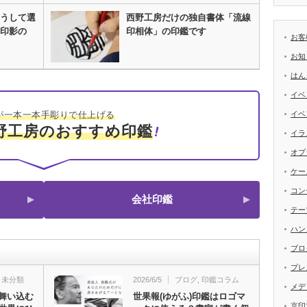
うして選
西野工房だけの独自書体「流線
印影の
印相体」の印鑑です
お客
お知
はん
イベ
が一本一本手彫りで仕上げる
イベ
野工房のおすすめ印鑑
イラ
オプ
ケー
コン
会社印鑑
テー
ハン
ブロ
プレ
,
未分類
2026/6/5
ブログ
,
印鑑コラム
メデ
舞い込む
世果報(ゆがふ)印鑑はロゴマ
京印