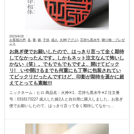
2023/4/18
お客様の声
,
名
,
妻
,
娘
,
子供
,
成人
,
火神(アグニ)
,
芯持ち黒水牛
,
贈り物・プレゼ
ント
お急ぎ便でお願いしたので、はっきり言って全く期待
してなかったんです。しかもネット注文なんて怖いし
かない（笑）。でもでもでもですよ、開けてビック
リ! いや開けるまでも何重にも丁寧に包装されてい
てビックリだったんですけど、印影が期待を遥かに超
えてとっても素敵!!!
ニックネーム：ヒロ 商品名：火神✕1、芯持ち黒水牛✕2 注文番
号：0318173227 成人した娘2人と自分用に購入しました。お急ぎ
便でお願いしたので、はっきり言って全く期待してなかっ…