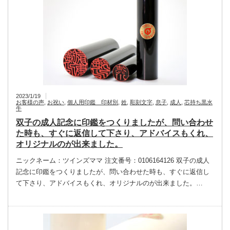
2023/1/19
お客様の声
,
お祝い
,
個人用印鑑 印材別
,
姓
,
彫刻文字
,
息子
,
成人
,
芯持ち黒水
牛
双子の成人記念に印鑑をつくりましたが、問い合わせ
た時も、すぐに返信して下さり、アドバイスもくれ、
オリジナルのが出来ました。
ニックネーム：ツインズママ 注文番号：0106164126 双子の成人
記念に印鑑をつくりましたが、問い合わせた時も、すぐに返信し
て下さり、アドバイスもくれ、オリジナルのが出来ました。…