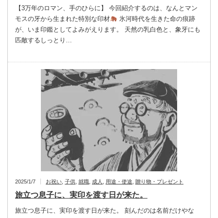
【3万年のロマン、手のひらに】 今回紹介するのは、なんとマン
モスの牙から生まれた特別な印材
氷河時代を生きた命の痕跡
が、いま印鑑としてよみがえります。 天然の乳白色と、象牙にも
匹敵するしっとり…
2025/1/7
お祝い
,
子供
,
就職
,
成人
,
用途・使途
,
贈り物・プレゼント
旅立つ息子に、実印を渡す日が来た。
旅立つ息子に、実印を渡す日が来た。 刻んだのは名前だけやな