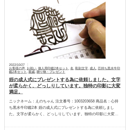
2022/10/27
お客様の声
,
お祝い
,
個人用印鑑2本セット
,
名
,
彫刻文字
,
成人
,
芯持ち黒水牛印
鑑2本セット
,
親戚
,
贈り物・プレゼント
姪の成人式にプレゼントする為に依頼しました。文字
が柔らかく、どっしりしています。独特の印影に大変
満足。
ニックネーム：えのちゃん 注文番号：1003203658 商品名：心持
ち黒水牛印鑑2本 姪の成人式にプレゼントする為に依頼しまし
た。文字が柔らかく、どっしりしています。独特の印影に大変…