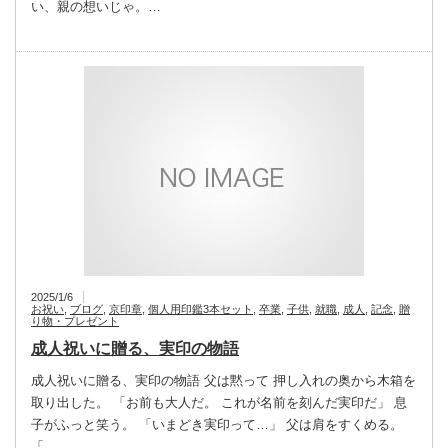
い、親の想いじゃ。…
2025/1/6
お祝い
,
ブログ
,
京印章
,
個人用印鑑3本セット
,
卒業
,
子供
,
就職
,
成人
,
記念
,
贈
り物・プレゼント
成人祝いに贈る、実印の物語
成人祝いに贈る、実印の物語 父は黙って 押し入れの奥から木箱を
取り出した。 「お前も大人だ。 これが名前を刻んだ実印だ」 息
子がふっと笑う。 「いまどき実印って…」 父は肩をすくめる。
「…