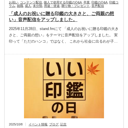
お祝い
,
コンテンツ配信
,
個人で使用する印鑑のQ&A
,
卒業
,
印鑑のQ&A
,
印鑑コ
ラム
,
就職
,
成人
,
未分類
,
用途・使途
,
贈り物・プレゼント
,
音声配信
「成人のお祝いに贈る印鑑の大きさと、ご両親の想
い」音声配信をアップしました。
2025年11月28日、stand.fmにて 「成人のお祝いに贈る印鑑の大き
さと、ご両親の想い」をテーマに音声配信をアップしました。 実
印って「ただのハンコ」ではなく、 これから社会に出るわが子…
2025/10/8
イベント情報
,
ブログ
,
記念