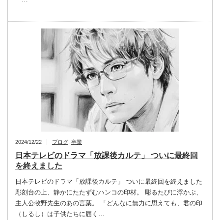
2024/12/22
ブログ
,
卒業
日本テレビのドラマ「放課後カルテ」 ついに最終回
を終えました
日本テレビのドラマ「放課後カルテ」 ついに最終回を終えました
彫刻台の上、静かにたたずむハンコの印材。 彫るたびに浮かぶ、
主人公牧野先生のあの言葉。 「どんなに無力に思えても、君の印
（しるし）は子供たちに届く…