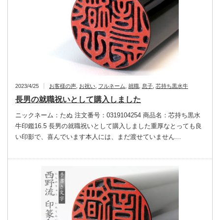
2023/4/25
お客様の声
,
お祝い
,
フルネーム
,
就職
,
息子
,
芯持ち黒水牛
長男の就職祝いとして購入しました
ニックネーム：たぬ 注文番号：0319104254 商品名：芯持ち黒水
牛印鑑16.5 長男の就職祝いとして購入しました重厚なとっても良
い印影で、喜んでいます本人には、まだ渡せていません…