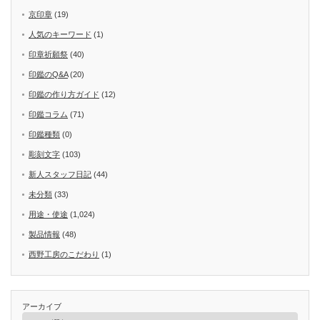
京印章
(19)
人気のキーワード
(1)
印章祈願祭
(40)
印鑑のQ&A
(20)
印鑑の作り方ガイド
(12)
印鑑コラム
(71)
印鑑種類
(0)
彫刻文字
(103)
新人スタッフ日記
(44)
未分類
(33)
用途・使途
(1,024)
製品情報
(48)
西野工房のこだわり
(1)
アーカイブ