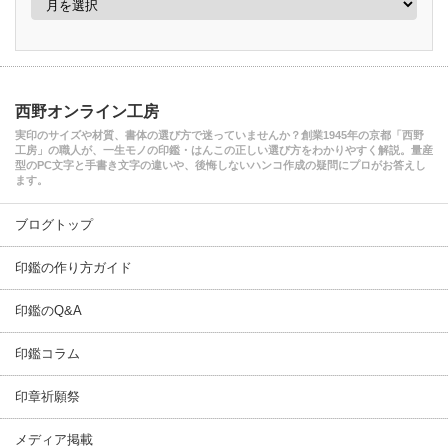
西野オンライン工房
実印のサイズや材質、書体の選び方で迷っていませんか？創業1945年の京都「西野
工房」の職人が、一生モノの印鑑・はんこの正しい選び方をわかりやすく解説。量産
型のPC文字と手書き文字の違いや、後悔しないハンコ作成の疑問にプロがお答えし
ます。
ブログトップ
印鑑の作り方ガイド
印鑑のQ&A
印鑑コラム
印章祈願祭
メディア掲載