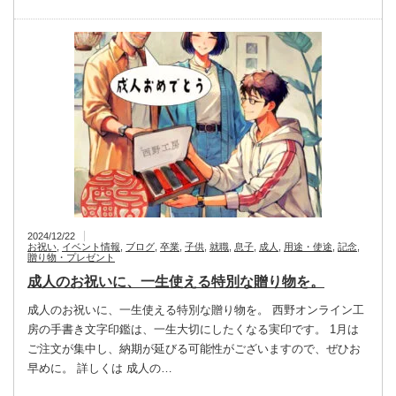
2024/12/22
お祝い
,
イベント情報
,
ブログ
,
卒業
,
子供
,
就職
,
息子
,
成人
,
用途・使途
,
記念
,
贈り物・プレゼント
成人のお祝いに、一生使える特別な贈り物を。
成人のお祝いに、一生使える特別な贈り物を。 西野オンライン工
房の手書き文字印鑑は、一生大切にしたくなる実印です。 1月は
ご注文が集中し、納期が延びる可能性がございますので、ぜひお
早めに。 詳しくは 成人の…