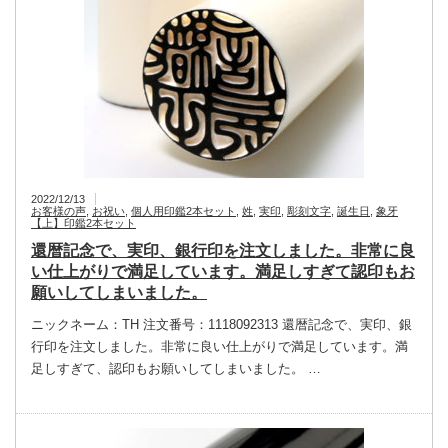
2022/12/13
お客様の声
,
お祝い
,
個人用印鑑2本セット
,
姓
,
実印
,
彫刻文字
,
誕生日
,
象牙
【上】印鑑2本セット
還暦記念で、実印、銀行印を注文しました。非常に良
い仕上がりで満足しています。満足しすぎて認印もお
願いしてしまいました。
ニックネーム：TH 注文番号：1118092313 還暦記念で、実印、銀
行印を注文しました。非常に良い仕上がりで満足しています。満
足しすぎて、認印もお願いしてしまいました。 …