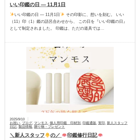
いい印鑑の日 — 11月1日
いい印鑑の日 — 11月1日
その印影に、想いを刻む。 いい
（11）印（1）鑑の語呂合わせから、 この日を『いい印鑑の日』
として制定されました。 印鑑は、ただの道具では…
2025/9/10
お祝い
,
ブログ
,
マンモス
,
個人用印鑑 印材別
,
印鑑通販
,
実印
,
新人スタッフ
日記
,
製品情報
,
贈り物・プレゼント
＼新人スタッフ
の／
印鑑修行日記