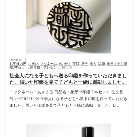
2023/3/8
お客様の声
,
お祝い
,
フルネーム
,
名
,
子供
,
実印
,
息子
,
成人
,
認印
,
象牙【中】印
鑑3本セット
,
贈り物・プレゼント
,
銀行印
社会人になる子どもへ送る印鑑を作っていただきまし
た。届いた印鑑を見て子どもと一緒に感動しました。
ニックネーム：あきまる 商品名：象牙中印鑑３本セット 注文番
号：0215171234 社会人になる子どもへ送る印鑑を作っていただき
ました。届いた印鑑を見て子どもと一緒に感動しました。レ…