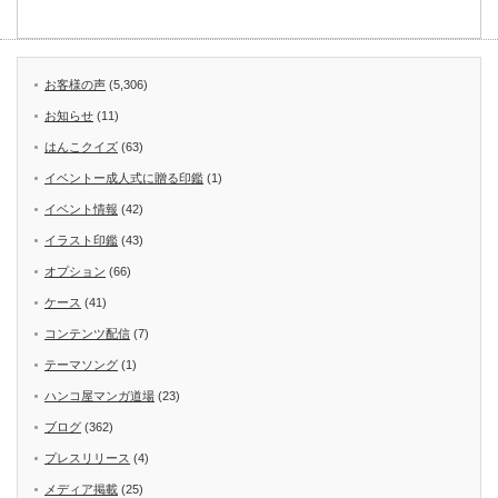
お客様の声
(5,306)
お知らせ
(11)
はんこクイズ
(63)
イベントー成人式に贈る印鑑
(1)
イベント情報
(42)
イラスト印鑑
(43)
オプション
(66)
ケース
(41)
コンテンツ配信
(7)
テーマソング
(1)
ハンコ屋マンガ道場
(23)
ブログ
(362)
プレスリリース
(4)
メディア掲載
(25)