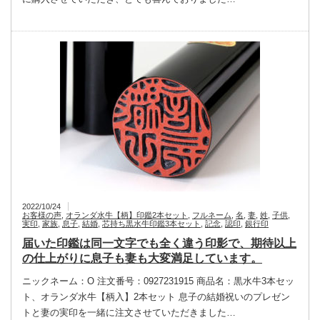
2022/10/24
お客様の声
,
オランダ水牛【柄】印鑑2本セット
,
フルネーム
,
名
,
妻
,
姓
,
子供
,
実印
,
家族
,
息子
,
結婚
,
芯持ち黒水牛印鑑3本セット
,
記念
,
認印
,
銀行印
届いた印鑑は同一文字でも全く違う印影で、期待以上
の仕上がりに息子も妻も大変満足しています。
ニックネーム：O 注文番号：0927231915 商品名：黒水牛3本セッ
ト、オランダ水牛【柄入】2本セット 息子の結婚祝いのプレゼン
トと妻の実印を一緒に注文させていただきました…