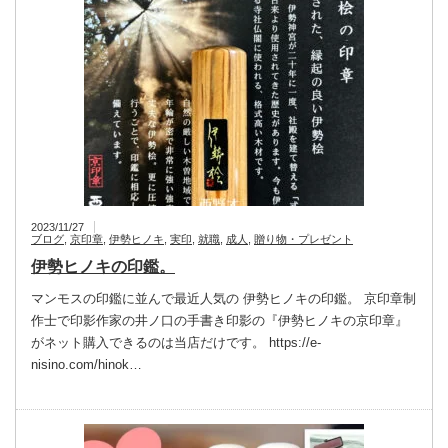
2023/11/27
ブログ
,
京印章
,
伊勢ヒノキ
,
実印
,
就職
,
成人
,
贈り物・プレゼント
伊勢ヒノキの印鑑。
マンモスの印鑑に並んで最近人気の 伊勢ヒノキの印鑑。 京印章制
作士で印影作家の井ノ口の手書き印影の『伊勢ヒノキの京印章』
がネット購入できるのは当店だけです。 https://e-
nisino.com/hinok…