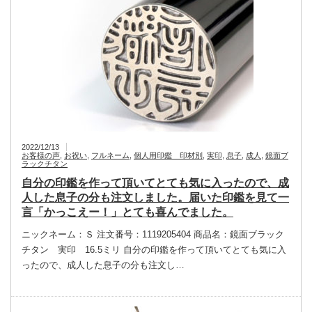
2022/12/13
お客様の声
,
お祝い
,
フルネーム
,
個人用印鑑 印材別
,
実印
,
息子
,
成人
,
鏡面ブ
ラックチタン
自分の印鑑を作って頂いてとても気に入ったので、成
人した息子の分も注文しました。届いた印鑑を見て一
言「かっこえー！」とても喜んでました。
ニックネーム：Ｓ 注文番号：1119205404 商品名：鏡面ブラック
チタン 実印 16.5ミリ 自分の印鑑を作って頂いてとても気に入
ったので、成人した息子の分も注文し…