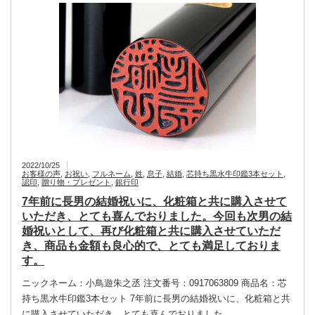
2022/10/25
お客様の声
,
お祝い
,
フルネーム
,
姓
,
息子
,
結婚
,
芯持ち黒水牛印鑑3本セット
,
認印
,
贈り物・プレゼント
,
銀行印
7年前に長男の結婚祝いに、化粧箱と共に購入させて
いただき、とても喜んでおりました。今回も次男の結
婚祝いとして、再び化粧箱と共に購入させていただ
き、商品も金額も良心的で、とても満足しておりま
す。
ニックネーム：小鳥遊朱之丞 注文番号：0917063809 商品名：芯
持ち黒水牛印鑑3本セット 7年前に長男の結婚祝いに、化粧箱と共
に購入させていただき、とても喜んでおりました…