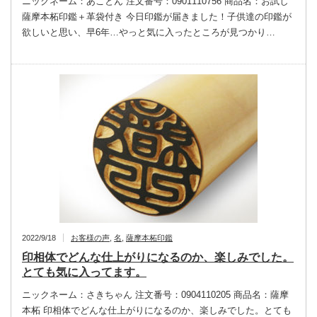
ニックネーム：あことん 注文番号：0901110756 商品名：お試し
薩摩本柘印鑑＋革袋付き 今日印鑑が届きました！子供達の印鑑が
欲しいと思い、早6年…やっと気に入ったところが見つかり…
2022/9/18
お客様の声
,
名
,
薩摩本柘印鑑
印相体でどんな仕上がりになるのか、楽しみでした。
とても気に入ってます。
ニックネーム：さきちゃん 注文番号：0904110205 商品名：薩摩
本柘 印相体でどんな仕上がりになるのか、楽しみでした。とても