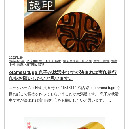
2022/5/29
お客様の声
,
個人用印鑑 お試し特価
,
個人用印鑑 印材別
,
用途・使途
,
薩摩
本柘
,
薩摩本柘印鑑
,
認印
otamesi tuge 息子が就活中ですが決まれば実印銀行
印をお願いしたいと思います。
ニックネーム：Hn注文番号：0415161140商品名：otamesi tuge 今
回お試しで認めを作ってもらいましたが大満足です。 息子が就活
中ですが決まれば実印銀行印をお願いしたいと思います。 …