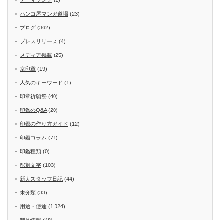
ハンコ屋マンガ道場
(23)
ブログ
(362)
プレスリリース
(4)
メディア掲載
(25)
京印章
(19)
人気のキーワード
(1)
印章祈願祭
(40)
印鑑のQ&A
(20)
印鑑の作り方ガイド
(12)
印鑑コラム
(71)
印鑑種類
(0)
彫刻文字
(103)
新人スタッフ日記
(44)
未分類
(33)
用途・使途
(1,024)
製品情報
(48)