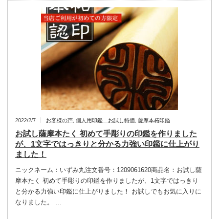
2022/2/7
お客様の声
,
個人用印鑑 お試し特価
,
薩摩本柘印鑑
お試し薩摩本たく 初めて手彫りの印鑑を作りました
が、1文字ではっきりと分かる力強い印鑑に仕上がり
ました！
ニックネーム：いずみ丸注文番号：1209061620商品名：お試し薩
摩本たく 初めて手彫りの印鑑を作りましたが、1文字ではっきり
と分かる力強い印鑑に仕上がりました！ お試しでもお気に入りに
なりました。 …