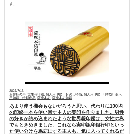
す。 …
2021/7/13
お客様の声
,
世果報印鑑
,
個人用印鑑 お試し特価
,
個人用印鑑 印材別
,
個人
用印鑑 特別商品
,
薩摩本柘
,
薩摩本柘印鑑
あまり使う機会もないだろうと思い、代わりに100均
の印鑑一本を使い回す主人の実印を作りました。男性
の好きが詰め込まれたような世界報印鑑は、女性の私
でもときめきました。これなら実印認印銀行印といっ
た使い分けを馬鹿にする主人も、気に入ってくれるだ