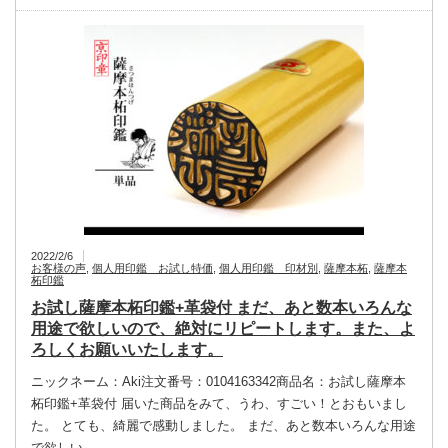
2022/2/6
お客様の声
,
個人用印鑑 お試し特価
,
個人用印鑑 印材別
,
薩摩本柘
,
薩摩本
柘印鑑
お試し薩摩本柘印鑑+革袋付 まだ、あと数本いろんな
用途で欲しいので、絶対にリピートします。また、よ
ろしくお願いいたします。
ニックネーム：Aki注文番号：0104163342商品名：お試し薩摩本
柘印鑑+革袋付 届いた商品をみて、うわ、すごい！とおもいまし
た。 とても、綺麗で感動しました。 まだ、あと数本いろんな用途
で欲しい…