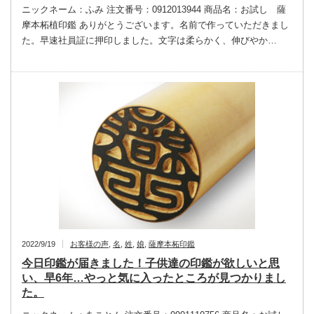
ニックネーム：ふみ 注文番号：0912013944 商品名：お試し 薩
摩本柘植印鑑 ありがとうございます。名前で作っていただきまし
た。早速社員証に押印しました。文字は柔らかく、伸びやか…
2022/9/19
お客様の声
,
名
,
姓
,
娘
,
薩摩本柘印鑑
今日印鑑が届きました！子供達の印鑑が欲しいと思
い、早6年…やっと気に入ったところが見つかりまし
た。