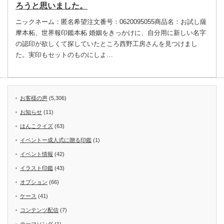
ろうと思いました。
ニックネーム：匿名希望注文番号：0620095055商品名：お試し薩
摩本柘、世界報印鑑本柘 婚姻をきっかけに、自分用に新しい名字
の認印が欲しくて探していたところ西野工房さんを見つけまし
た。実印もセットのものにしよ…
お客様の声
(5,306)
お知らせ
(11)
はんこクイズ
(63)
イベントー成人式に贈る印鑑
(1)
イベント情報
(42)
イラスト印鑑
(43)
オプション
(66)
ケース
(41)
コンテンツ配信
(7)
テーマソング
(1)