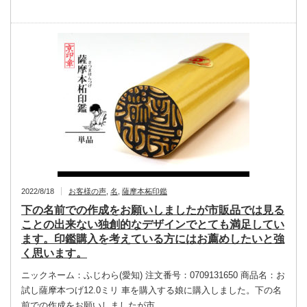
2022/8/18
お客様の声
,
名
,
薩摩本柘印鑑
下の名前での作成をお願いしましたが市販品では見る
ことの出来ない独創的なデザインでとても満足してい
ます。印鑑購入を考えている方にはお薦めしたいと強
く思います。
ニックネーム：ふじわら(愛知) 注文番号：0709131650 商品名：お
試し薩摩本つげ12.0ミリ 車を購入する娘に購入しました。下の名
前での作成をお願いしましたが市…