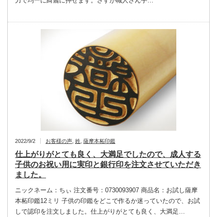
力で均一に綺麗に押せます。さすが職人さん手…
2022/9/2
お客様の声
,
姓
,
薩摩本柘印鑑
仕上がりがとても良く、大満足でしたので、成人する
子供のお祝い用に実印と銀行印を注文させていただき
ました。
ニックネーム：ちぃ 注文番号：0730093907 商品名：お試し薩摩
本柘印鑑12ミリ 子供の印鑑をどこで作るか迷っていたので、お試
しで認印を注文しました。仕上がりがとても良く、大満足…