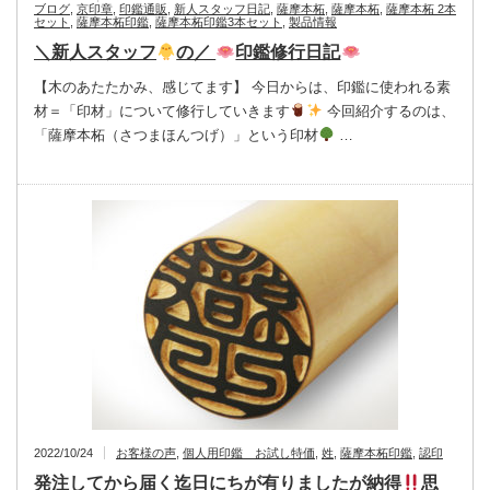
ブログ
,
京印章
,
印鑑通販
,
新人スタッフ日記
,
薩摩本柘
,
薩摩本柘
,
薩摩本柘 2本
セット
,
薩摩本柘印鑑
,
薩摩本柘印鑑3本セット
,
製品情報
＼新人スタッフ
の／
印鑑修行日記
【木のあたたかみ、感じてます】 今日からは、印鑑に使われる素
材＝「印材」について修行していきます
今回紹介するのは、
「薩摩本柘（さつまほんつげ）」という印材
…
2022/10/24
お客様の声
,
個人用印鑑 お試し特価
,
姓
,
薩摩本柘印鑑
,
認印
発注してから届く迄日にちが有りましたが納得
思