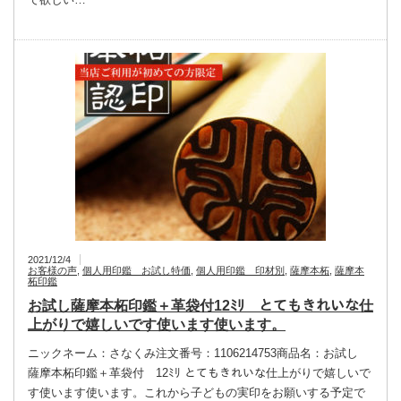
2021/12/4
お客様の声
,
個人用印鑑 お試し特価
,
個人用印鑑 印材別
,
薩摩本柘
,
薩摩本
柘印鑑
お試し薩摩本柘印鑑＋革袋付12ﾐﾘ とてもきれいな仕
上がりで嬉しいです使います使います。
ニックネーム：さなくみ注文番号：1106214753商品名：お試し
薩摩本柘印鑑＋革袋付 12ﾐﾘ とてもきれいな仕上がりで嬉しいで
す使います使います。これから子どもの実印をお願いする予定で