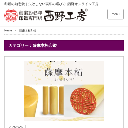
印鑑の知恵袋｜失敗しない実印の選び方 |西野オンライン工房
menu
Home
薩摩本柘印鑑
カテゴリー：薩摩本柘印鑑
2025/8/26