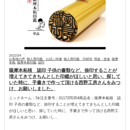
2022/3/4
お客様の声
,
個人用印鑑 お試し特価
,
個人用印鑑 印材別
,
用途・使途
,
薩摩
本柘
,
薩摩本柘印鑑
,
認印
薩摩本柘植 認印 子供の書類など、捺印することが
増えてきてきちんとした印鑑がほしいと思い、探して
いた時に、手書きで作って頂ける西野工房さんをみつ
け、お願いしました。
ニックネーム：Sk注文番号：0117205354商品名：薩摩本柘植 認
印 子供の書類など、捺印することが増えてきてきちんとした印鑑
がほしいと思い、探していた時に、手書きで作って頂ける西野工
房さんをみつけ、お願いし…