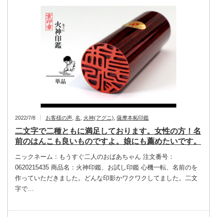
2022/7/8
お客様の声
,
名
,
火神(アグニ)
,
薩摩本柘印鑑
二文字で二種ともに満足しております。女性の方！名
前のはんこも良いものですよ。娘にも薦めたいです。
ニックネーム：もうすぐ二人のおばあちゃん 注文番号：
0620215435 商品名：火神印鑑、お試し印鑑 心機一転、名前のを
作っていただきました。どんな印影かワクワクしてました。二文
字で…