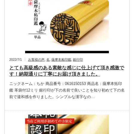
2022/7/1
お客様の声
,
名
,
薩摩本柘印鑑
,
銀行印
とても高級感のある素敵な感じに仕上げて頂き感激で
す！納期通りに丁寧にお届け頂きました。
ニックネーム：ちか 商品番号：0616150153 商品名：薩摩本拓印
鑑 革袋付12ミリ 銀行印が下の名前で良いことを知り初めて下の名
前で違和感を作りました。シンプルな漢字なの…