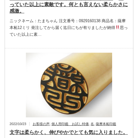
っていた以上に素敵です。何とも言えない柔らかさに
感激。
ニックネーム：たまちゃん 注文番号：0929160138 商品名：薩摩
本柘12ミリ 発注してから届く迄日にちが有りましたが納得
思っ
ていた以上に素…
2022/10/23
お客様の声
,
個人用印鑑 お試し特価
,
名
,
薩摩本柘印鑑
文字は柔らかく、伸びやかでとても気に入りました。