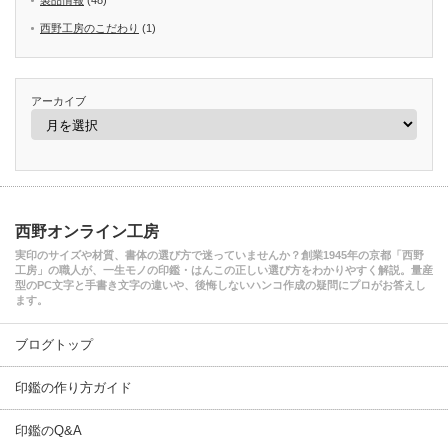
西野工房のこだわり
(1)
アーカイブ
西野オンライン工房
実印のサイズや材質、書体の選び方で迷っていませんか？創業1945年の京都「西野
工房」の職人が、一生モノの印鑑・はんこの正しい選び方をわかりやすく解説。量産
型のPC文字と手書き文字の違いや、後悔しないハンコ作成の疑問にプロがお答えし
ます。
ブログトップ
印鑑の作り方ガイド
印鑑のQ&A