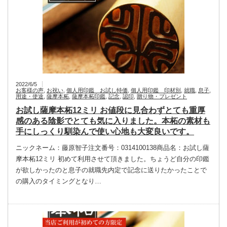
2022/6/5
お客様の声
,
お祝い
,
個人用印鑑 お試し特価
,
個人用印鑑 印材別
,
就職
,
息子
,
用途・使途
,
薩摩本柘
,
薩摩本柘印鑑
,
記念
,
認印
,
贈り物・プレゼント
お試し薩摩本柘12ミリ お値段に見合わずとても重厚
感のある陰影でとても気に入りました。本柘の素材も
手にしっくり馴染んで使い心地も大変良いです。
ニックネーム：藤原智子注文番号：0314100138商品名：お試し薩
摩本柘12ミリ 初めて利用させて頂きました。ちょうど自分の印鑑
が欲しかったのと息子の就職先内定で記念に送りたかったことで
の購入のタイミングとなり…