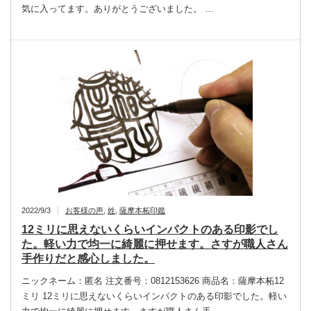
気に入ってます。ありがとうございました。 …
2022/9/3
お客様の声
,
姓
,
薩摩本柘印鑑
12ミリに思えないくらいインパクトのある印影でし
た。軽い力で均一に綺麗に押せます。さすが職人さん
手作りだと感心しました。
ニックネーム：匿名 注文番号：0812153626 商品名：薩摩本柘12
ミリ 12ミリに思えないくらいインパクトのある印影でした。軽い