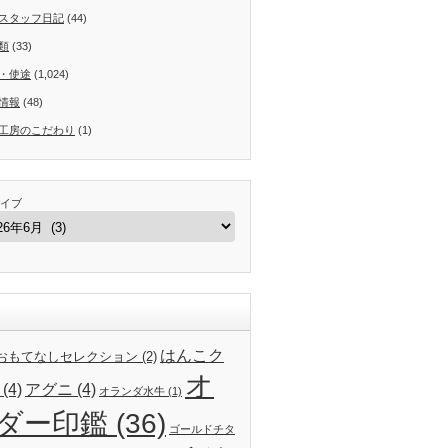
スタッフ日記
(44)
類
(33)
・使途
(1,024)
情報
(48)
工房のこだわり
(1)
イブ
はんこク
24おもてなしセレクション
(2)
オ
(4)
アグニ
(4)
オランダ水牛
(1)
ダー印鑑
(36)
ゴールドチタ