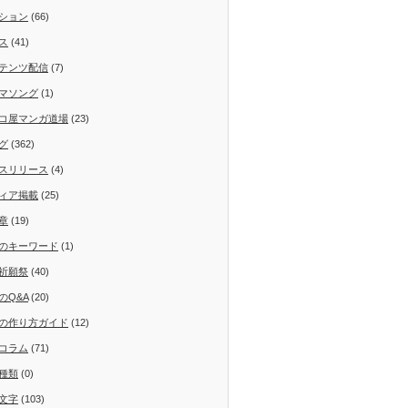
ション
(66)
ス
(41)
テンツ配信
(7)
マソング
(1)
コ屋マンガ道場
(23)
グ
(362)
スリリース
(4)
ィア掲載
(25)
章
(19)
のキーワード
(1)
祈願祭
(40)
のQ&A
(20)
の作り方ガイド
(12)
コラム
(71)
種類
(0)
文字
(103)