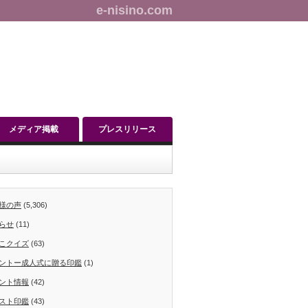
e-nisino.com
メディア掲載
プレスリリース
様の声
(5,306)
らせ
(11)
こクイズ
(63)
ントー成人式に贈る印鑑
(1)
ント情報
(42)
スト印鑑
(43)