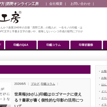
方 |西野オンライン工房
会社概要
お問い合わせ
んか？創業1945年の京都「西野工房」の職人が、一生モノの印鑑・は
PC文字と手書き文字の違いや、後悔しないハンコ作成の疑問にプロが
ド
印鑑のQ&A
印鑑コラム
印章祈願祭
お客
お知
2026/6/5
ブログ
,
印鑑コラム
はん
イベ
世果報(ゆがふ)印鑑はロゴマークに使え
イベ
る？書家が書く個性的な印影の活用につ
イラ
いて