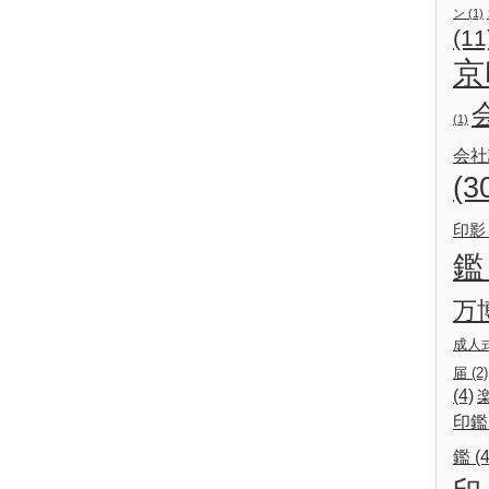
ン
(1)
(11
京
(1)
会社
(3
印影
鑑
万
成人
届
(2)
(4)
印鑑
鑑
(4