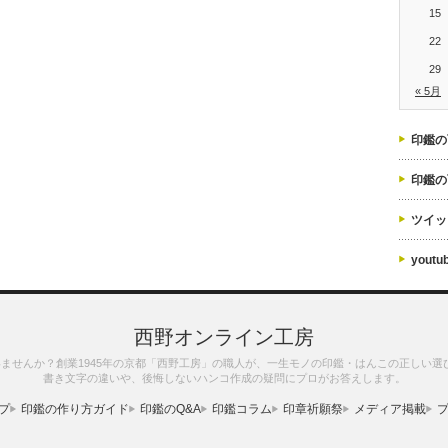
15
22
29
« 5月
印鑑の
印鑑の
ツイッ
yout
西野オンライン工房
ませんか？創業1945年の京都「西野工房」の職人が、一生モノの印鑑・はんこの正しい選
書き文字の違いや、後悔しないハンコ作成の疑問にプロがお答えします。
プ
印鑑の作り方ガイド
印鑑のQ&A
印鑑コラム
印章祈願祭
メディア掲載