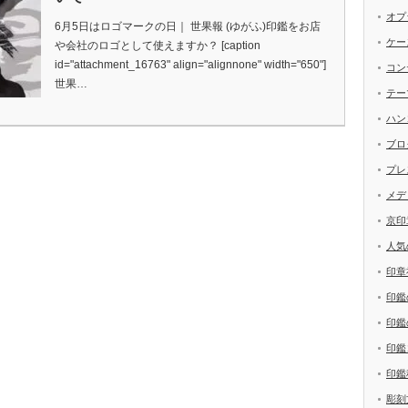
オプ
6月5日はロゴマークの日｜ 世果報 (ゆがふ)印鑑をお店
ケー
や会社のロゴとして使えますか？ [caption
id="attachment_16763" align="alignnone" width="650"]
コン
世果…
テー
ハン
ブロ
プレ
メデ
京印
人気
印章
印鑑
印鑑
印鑑
印鑑
彫刻