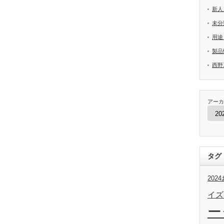
新人
未分
用途
製品
西野
アーカ
タグ
20
イズ
ー