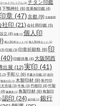
チタン印鑑
ゴールドプレミアム
(1)
)
下鴨神社
(6)
世果報印鑑
(4)
印章
(47)
京都
(9)
京都新聞
会社印
(21)
会社用印鑑
(5)
個人印
設立
(4)
供養
(1)
0)
個人用2本セット
(1)
個人用3本セット
(1)
印
印章祈願祭
(8)
(3)
印相
(3)
(40)
大阪関西
印鑑供養
(4)
実印
(41)
博出展
(12)
手彫り
(6)
式
(2)
手書き印鑑
(2)
改印
木製印材
(8)
朱竹印
敬老の日
(1)
竹根印
(4)
竹製
楽天市場
(3)
牛角
(3)
角製印材
(6)
(4)
角製印
篆書体
(1)
認印
(24)
銀行
)
金印面
(1)