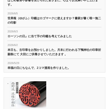
はじめ被害や影響を受けられた皆さまに、心よりお見舞い申し上げま
す。
2026/6/5
世果報（ゆがふ）印鑑はロゴマークに使えますか？書家が書く唯一無二
の印影
2026/6/3
ローソンの日』に当て字の印鑑を考えてみました
2026/6/2
本日も、古印章をお預かりしました。月末に行われる下鴨神社の印章祈
願祭にて 大切にご供養させていただきます 。
2026/5/29
幸福の日にちなんで、2コマ漫画を作りました。