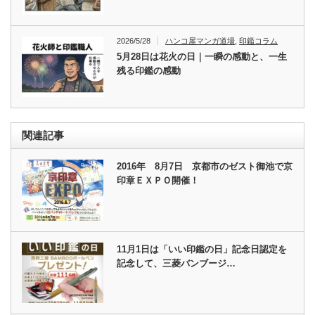
2026/5/28
ハンコ屋マンガ道場
,
印鑑コラム
5月28日は花火の日｜一瞬の感動と、一生
残る印鑑の感動
関連記事
2016年 8月7日 京都市のゼスト御池で京
印章ＥＸＰＯ開催！
11月1日は「いい印鑑の日」記念日認定を
記念して、三菱バンブージ…