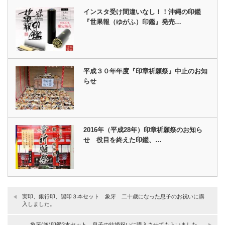
インスタ受け間違いなし！！沖縄の印鑑
『世果報（ゆがふ）印鑑』発売…
平成３０年年度『印章祈願祭』中止のお知
らせ
2016年（平成28年）印章祈願祭のお知ら
せ 役目を終えた印鑑、…
実印、銀行印、認印３本セット 象牙 二十歳になった息子のお祝いに購
入しました。
象牙(並)印鑑3本セット 息子の結婚祝いに購入させてもらいました。