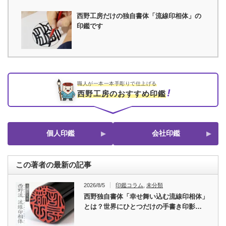
西野工房だけの独自書体「流線印相体」の
印鑑です
職人が一本一本手彫りで仕上げる
西野工房のおすすめ印鑑
個人印鑑
会社印鑑
この著者の最新の記事
2026/8/5
印鑑コラム
,
未分類
西野独自書体「幸せ舞い込む流線印相体」
とは？世界にひとつだけの手書き印影…