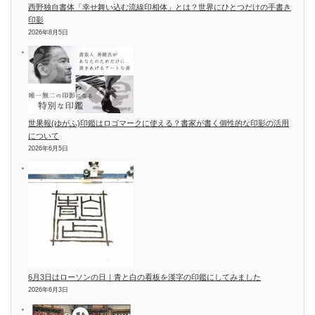
西野独自書体「幸せ舞い込む流線印相体」とは？世界にひとつだけの手書き
印影
2026年8月5日
世果報(ゆがふ)印鑑はロゴマークに使える？書家が書く個性的な印影の活用
について
2026年6月5日
6月3日はローソンの日｜青と白の看板を漢字の印鑑にしてみました
2026年6月3日