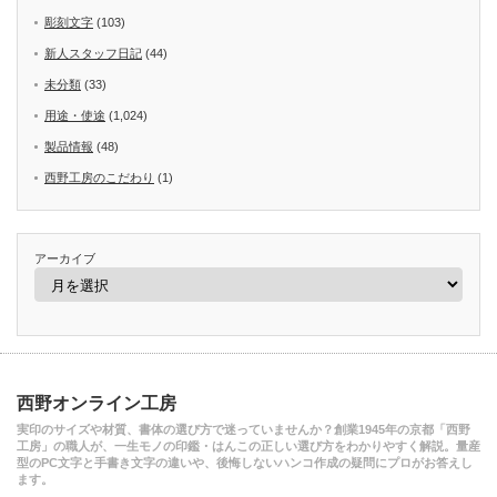
彫刻文字
(103)
新人スタッフ日記
(44)
未分類
(33)
用途・使途
(1,024)
製品情報
(48)
西野工房のこだわり
(1)
アーカイブ
西野オンライン工房
実印のサイズや材質、書体の選び方で迷っていませんか？創業1945年の京都「西野
工房」の職人が、一生モノの印鑑・はんこの正しい選び方をわかりやすく解説。量産
型のPC文字と手書き文字の違いや、後悔しないハンコ作成の疑問にプロがお答えし
ます。