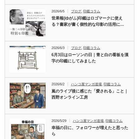
2026/6/5
ブログ
,
印鑑コラム
世果報(ゆがふ)印鑑はロゴマークに使え
る？書家が書く個性的な印影の活用に…
2026/6/3
ブログ
,
印鑑コラム
6月3日はローソンの日｜青と白の看板を漢
字の印鑑にしてみました
2026/6/2
ハンコ屋マンガ道場
,
印鑑コラム
嵐のライブ後に感じた「愛される」こと｜
西野オンライン工房
2026/5/29
ハンコ屋マンガ道場
,
印鑑コラム
幸福の日に、フォロワーが増えたと思った
ら