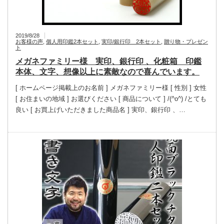
2019/8/28
お客様の声
,
個人用印鑑2本セット
,
実印/銀行印 2本セット
,
贈り物・プレゼン
ト
メガネファミリー様 実印、銀行印 、化粧箱 印鑑
本体、文字、想像以上に素敵なので喜んでいます。
[ ホームページ掲載上のお名前 ] メガネファミリー様 [ 性別 ] 女性
[ お住まいの地域 ] お選びください [ 商品について ] /(^o^) /とても
良い [ お買上げいただきました商品名 ] 実印、銀行印 、…