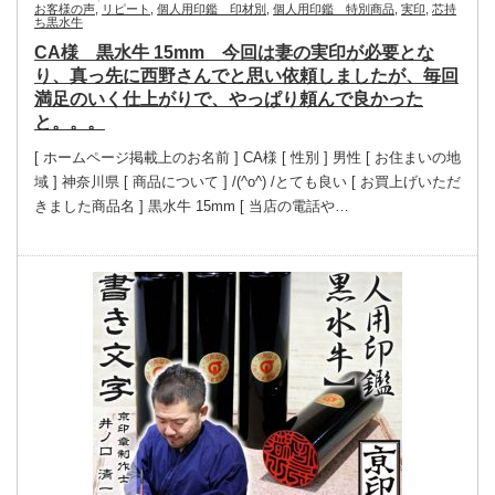
お客様の声
,
リピート
,
個人用印鑑 印材別
,
個人用印鑑 特別商品
,
実印
,
芯持
ち黒水牛
CA様 黒水牛 15mm 今回は妻の実印が必要とな
り、真っ先に西野さんでと思い依頼しましたが、毎回
満足のいく仕上がりで、やっぱり頼んで良かった
と。。。
[ ホームページ掲載上のお名前 ] CA様 [ 性別 ] 男性 [ お住まいの地
域 ] 神奈川県 [ 商品について ] /(^o^) /とても良い [ お買上げいただ
きました商品名 ] 黒水牛 15mm [ 当店の電話や…