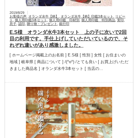
2019/8/29
お客様の声
,
オランダ水牛【柄】
,
オランダ水牛【柄】印鑑3本セット
,
リピー
ト
,
個人用印鑑3本セット
,
個人用印鑑 印材別
,
個人用印鑑 特別商品
,
実印
,
息子
,
認印
,
贈り物・プレゼント
,
銀行印
E.S様 オランダ水牛3本セット 上の子に次いで2回
目の利用です。手仕上げしていただいているので、そ
れぞれ違いがあり感激しました。
[ ホームページ掲載上のお名前 ] E.S様 [ 性別 ] 女性 [ お住まいの
地域 ] 岐阜県 [ 商品について ] /(^o^) /とても良い [ お買上げいただ
きました商品名 ] オランダ水牛3本セット [ 当店の…