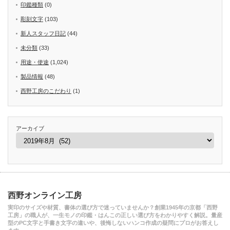
印鑑種類
(0)
彫刻文字
(103)
新人スタッフ日記
(44)
未分類
(33)
用途・使途
(1,024)
製品情報
(48)
西野工房のこだわり
(1)
アーカイブ
西野オンライン工房
実印のサイズや材質、書体の選び方で迷っていませんか？創業1945年の京都「西野
工房」の職人が、一生モノの印鑑・はんこの正しい選び方をわかりやすく解説。量産
型のPC文字と手書き文字の違いや、後悔しないハンコ作成の疑問にプロがお答えし