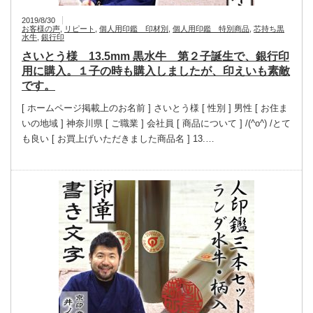
2019/8/30
お客様の声
,
リピート
,
個人用印鑑 印材別
,
個人用印鑑 特別商品
,
芯持ち黒
水牛
,
銀行印
さいとう様 13.5mm 黒水牛 第２子誕生で、銀行印
用に購入。１子の時も購入しましたが、印えいも素敵
です。
[ ホームページ掲載上のお名前 ] さいとう様 [ 性別 ] 男性 [ お住ま
いの地域 ] 神奈川県 [ ご職業 ] 会社員 [ 商品について ] /(^o^) /とて
も良い [ お買上げいただきました商品名 ] 13.…