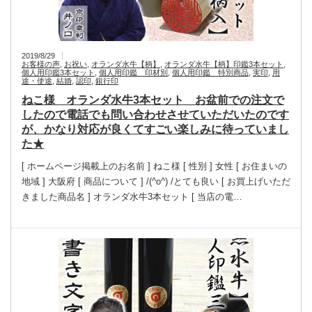
2019/8/29
お客様の声
,
お祝い
,
オランダ水牛【柄】
,
オランダ水牛【柄】印鑑3本セット
,
個人用印鑑3本セット
,
個人用印鑑 印材別
,
個人用印鑑 特別商品
,
実印
,
用
途・使途
,
結婚
,
認印
,
銀行印
ねこ様 オランダ水牛3本セット お盆前での注文で
したので電話でも問い合わせさせていただいたのです
が、かなり対応が良くてすごい楽しみに待っていまし
た★
[ ホームページ掲載上のお名前 ] ねこ様 [ 性別 ] 女性 [ お住まいの
地域 ] 大阪府 [ 商品について ] /(^o^) /とても良い [ お買上げいただ
きました商品名 ] オランダ水牛3本セット [ 当店の電…