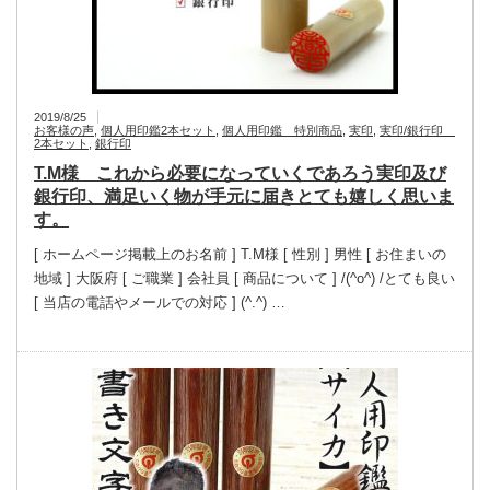
2019/8/25
お客様の声
,
個人用印鑑2本セット
,
個人用印鑑 特別商品
,
実印
,
実印/銀行印
2本セット
,
銀行印
T.M様 これから必要になっていくであろう実印及び
銀行印、満足いく物が手元に届きとても嬉しく思いま
す。
[ ホームページ掲載上のお名前 ] T.M様 [ 性別 ] 男性 [ お住まいの
地域 ] 大阪府 [ ご職業 ] 会社員 [ 商品について ] /(^o^) /とても良い
[ 当店の電話やメールでの対応 ] (^.^) …