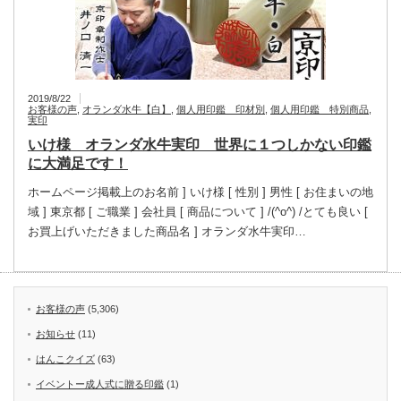
2019/8/22
お客様の声
,
オランダ水牛【白】
,
個人用印鑑 印材別
,
個人用印鑑 特別商品
,
実印
いけ様 オランダ水牛実印 世界に１つしかない印鑑
に大満足です！
ホームページ掲載上のお名前 ] いけ様 [ 性別 ] 男性 [ お住まいの地
域 ] 東京都 [ ご職業 ] 会社員 [ 商品について ] /(^o^) /とても良い [
お買上げいただきました商品名 ] オランダ水牛実印…
お客様の声
(5,306)
お知らせ
(11)
はんこクイズ
(63)
イベントー成人式に贈る印鑑
(1)