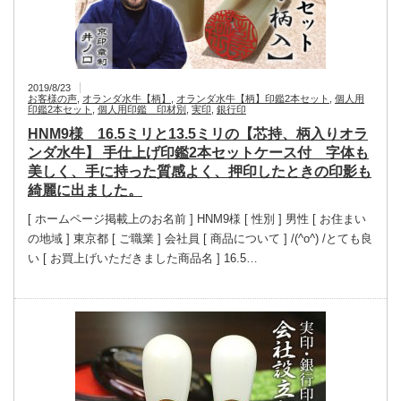
2019/8/23
お客様の声
,
オランダ水牛【柄】
,
オランダ水牛【柄】印鑑2本セット
,
個人用
印鑑2本セット
,
個人用印鑑 印材別
,
実印
,
銀行印
HNM9様 16.5ミリと13.5ミリの【芯持、柄入りオラ
ンダ水牛】 手仕上げ印鑑2本セットケース付 字体も
美しく、手に持った質感よく、押印したときの印影も
綺麗に出ました。
[ ホームページ掲載上のお名前 ] HNM9様 [ 性別 ] 男性 [ お住まい
の地域 ] 東京都 [ ご職業 ] 会社員 [ 商品について ] /(^o^) /とても良
い [ お買上げいただきました商品名 ] 16.5…