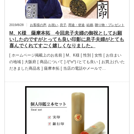
2019/8/28
お客様の声
,
お祝い
,
息子
,
用途・使途
,
結婚
,
贈り物・プレゼント
M、K様 薩摩本拓 今回息子夫婦の御祝としてお願
いしたのですがとっても良い印影に息子夫婦がとても
喜んでくれてすごく嬉しくなりました。
[ ホームページ掲載上のお名前 ] M、K様 [ 性別 ] 女性 [ お住まい
の地域 ] 大阪府 [ 商品について ] /(^o^) /とても良い [ お買上げいた
だきました商品名 ] 薩摩本拓 [ 当店の電話やメールで…