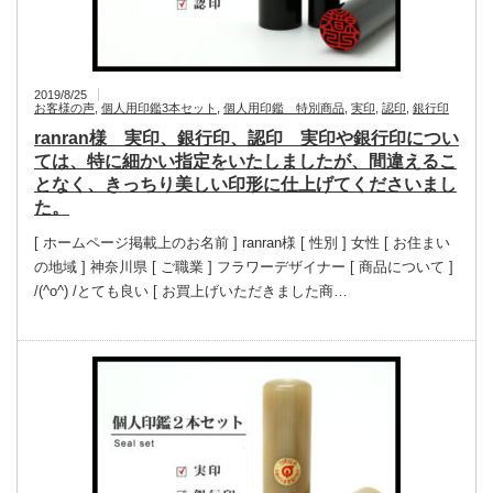
2019/8/25
お客様の声
,
個人用印鑑3本セット
,
個人用印鑑 特別商品
,
実印
,
認印
,
銀行印
ranran様 実印、銀行印、認印 実印や銀行印につい
ては、特に細かい指定をいたしましたが、間違えるこ
となく、きっちり美しい印形に仕上げてくださいまし
た。
[ ホームページ掲載上のお名前 ] ranran様 [ 性別 ] 女性 [ お住まい
の地域 ] 神奈川県 [ ご職業 ] フラワーデザイナー [ 商品について ]
/(^o^) /とても良い [ お買上げいただきました商…