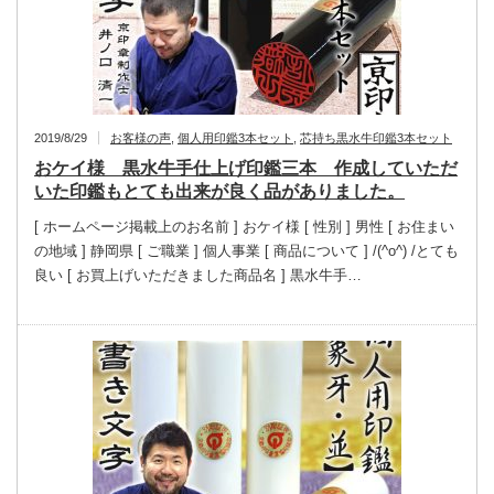
2019/8/29
お客様の声
,
個人用印鑑3本セット
,
芯持ち黒水牛印鑑3本セット
おケイ様 黒水牛手仕上げ印鑑三本 作成していただ
いた印鑑もとても出来が良く品がありました。
[ ホームページ掲載上のお名前 ] おケイ様 [ 性別 ] 男性 [ お住まい
の地域 ] 静岡県 [ ご職業 ] 個人事業 [ 商品について ] /(^o^) /とても
良い [ お買上げいただきました商品名 ] 黒水牛手…