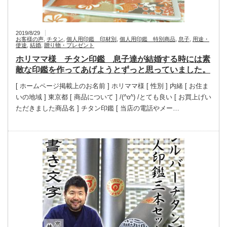
2019/8/29
お客様の声
,
チタン
,
個人用印鑑 印材別
,
個人用印鑑 特別商品
,
息子
,
用途・
使途
,
結婚
,
贈り物・プレゼント
ホリママ様 チタン印鑑 息子達が結婚する時には素
敵な印鑑を作ってあげようとずっと思っていました。
[ ホームページ掲載上のお名前 ] ホリママ様 [ 性別 ] 内緒 [ お住ま
いの地域 ] 東京都 [ 商品について ] /(^o^) /とても良い [ お買上げい
ただきました商品名 ] チタン印鑑 [ 当店の電話やメー…