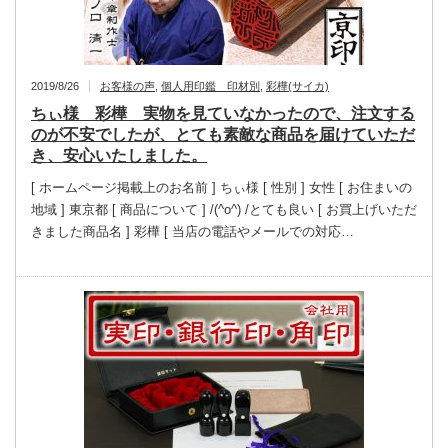
2019/8/26
お客様の声
,
個人用印鑑 印材別
,
彩樺(サイカ)
ちぃ様 彩樺 実物を見ていなかったので、注文する
のが不安でしたが、とても素敵な商品を届けていただ
き、安心いたしました。
[ ホームページ掲載上のお名前 ] ちぃ様 [ 性別 ] 女性 [ お住まいの
地域 ] 東京都 [ 商品について ] /(^o^) /とても良い [ お買上げいただ
きました商品名 ] 彩樺 [ 当店の電話やメールでの対応…