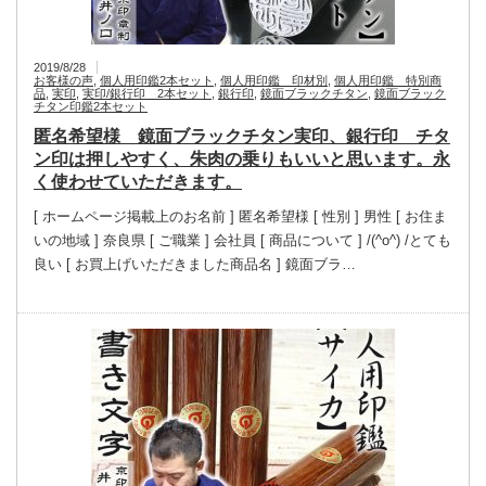
2019/8/28
お客様の声
,
個人用印鑑2本セット
,
個人用印鑑 印材別
,
個人用印鑑 特別商
品
,
実印
,
実印/銀行印 2本セット
,
銀行印
,
鏡面ブラックチタン
,
鏡面ブラック
チタン印鑑2本セット
匿名希望様 鏡面ブラックチタン実印、銀行印 チタ
ン印は押しやすく、朱肉の乗りもいいと思います。永
く使わせていただきます。
[ ホームページ掲載上のお名前 ] 匿名希望様 [ 性別 ] 男性 [ お住ま
いの地域 ] 奈良県 [ ご職業 ] 会社員 [ 商品について ] /(^o^) /とても
良い [ お買上げいただきました商品名 ] 鏡面ブラ…