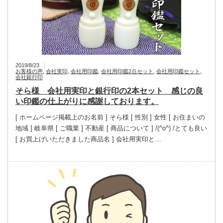
2019/8/23
お客様の声
,
会社実印
,
会社用印鑑
,
会社用印鑑2点セット
,
会社用印鑑セット
,
会社銀行印
そら様 会社用実印と銀行印の2本セット 感じの良
い印鑑の仕上がりに感謝しております。
[ ホームページ掲載上のお名前 ] そら様 [ 性別 ] 女性 [ お住まいの
地域 ] 岐阜県 [ ご職業 ] 不動産 [ 商品について ] /(^o^) /とても良い
[ お買上げいただきました商品名 ] 会社用実印と…