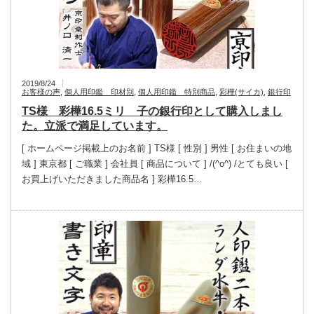
2019/8/24
お客様の声
,
個人用印鑑 印材別
,
個人用印鑑 特別商品
,
彩樺(サイカ)
,
銀行印
TS様 彩樺16.5ミリ 子の銀行印として購入しまし
た。立派で満足しています。
[ ホームページ掲載上のお名前 ] TS様 [ 性別 ] 男性 [ お住まいの地
域 ] 東京都 [ ご職業 ] 会社員 [ 商品について ] /(^o^) /とても良い [
お買上げいただきました商品名 ] 彩樺16.5…