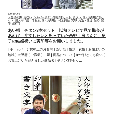
2019/8/29
お客様の声
,
お祝い
,
シルバーチタン印鑑3本セット
,
チタン
,
個人用印鑑3本セ
ット
,
個人用印鑑 印材別
,
個人用印鑑 特別商品
,
実印
,
用途・使途
,
結婚
,
認
印
,
銀行印
あい様 チタン3本セット 以前テレビで見て機会が
あれば、注文したいと思っていた西野工房さんに、息
子の結婚祝いに実印等をお願いしました。
[ ホームページ掲載上のお名前 ] あい様 [ 性別 ] 女性 [ お住まいの
地域 ] 大阪府 [ ご職業 ] 主婦 [ 商品について ] /(^o^) /とても良い [
お買上げいただきました商品名 ] チタン3本セッ…