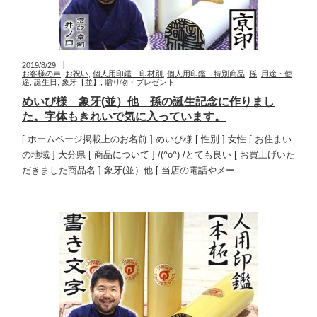
2019/8/29
お客様の声
,
お祝い
,
個人用印鑑 印材別
,
個人用印鑑 特別商品
,
孫
,
用途・使
途
,
誕生日
,
象牙【並】
,
贈り物・プレゼント
めいび様 象牙(並）他 孫の誕生記念に作りまし
た。字体もきれいで気に入っています。
[ ホームページ掲載上のお名前 ] めいび様 [ 性別 ] 女性 [ お住まい
の地域 ] 大分県 [ 商品について ] /(^o^) /とても良い [ お買上げいた
だきました商品名 ] 象牙(並）他 [ 当店の電話やメー…