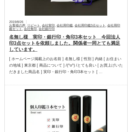
2019/8/26
お客様の声
,
リピート
,
会社実印
,
会社用印鑑
,
会社用印鑑3点セット
,
会社用印
鑑セット
,
会社角印
,
会社銀行印
名無し様 実印・銀行印・角印3本セット 今回法人
印3点セットを依頼しました。関係者一同とても満足
しています。
[ ホームページ掲載上のお名前 ] 名無し様 [ 性別 ] 内緒 [ お住まい
の地域 ] 東京都 [ 商品について ] /(^o^) /とても良い [ お買上げいた
だきました商品名 ] 実印・銀行印・角印3本セット [ …