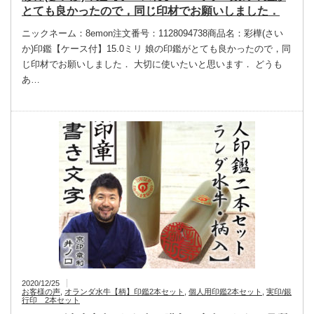
とても良かったので，同じ印材でお願いしました．
ニックネーム：8emon注文番号：1128094738商品名：彩樺(さい
か)印鑑【ケース付】15.0ミリ 娘の印鑑がとても良かったので，同
じ印材でお願いしました． 大切に使いたいと思います． どうも
あ…
2020/12/25
お客様の声
,
オランダ水牛【柄】印鑑2本セット
,
個人用印鑑2本セット
,
実印/銀
行印 2本セット