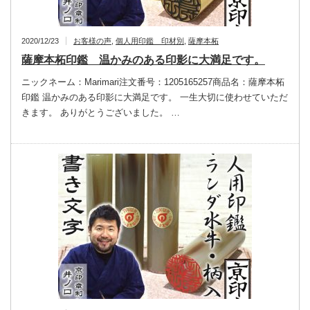
2020/12/23
お客様の声
,
個人用印鑑 印材別
,
薩摩本柘
薩摩本柘印鑑 温かみのある印影に大満足です。
ニックネーム：Marimari注文番号：1205165257商品名：薩摩本柘
印鑑 温かみのある印影に大満足です。 一生大切に使わせていただ
きます。 ありがとうございました。 …