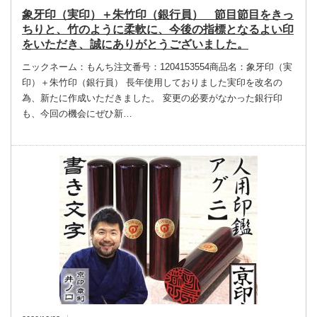
象牙印（実印）＋朱竹印（銀行員） 節目節目をきっ
ちりと、竹のように柔軟に、今後の指標となるよい印
をいただき、誠にありがとうございました。
ニックネーム：もんち注文番号：1204153554商品名：象牙印（実
印）＋朱竹印（銀行員） 長年使用しておりました実印を改名の
為、新たに作成いただきました。 変更の必要がなかった銀行印
も、今回の機会にぜひ新…