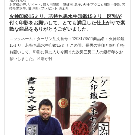
2020/12/23
お客様の声
,
リピート
,
個人用印鑑 印材別
,
息子
,
火神(アグニ)
,
用途・使途
,
芯
持ち黒水牛
,
贈り物・プレゼント
,
銀行印
火神印鑑15ミリ、芯持ち黒水牛印鑑15ミリ 区別が
付く印影をお願いして、とても満足した仕上がりで素
敵な商品をありがとうございました。
ニックネーム：ターリン注文番号：1203173511商品名：火神印鑑
15ミリ、芯持ち黒水牛印鑑15ミリ この間、長男の実印と銀行印を
お願いして、印影に気に入り今回また次男三男二人の銀行印をお
願いしました。区別が付…