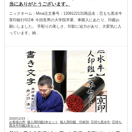
当にありがとうございます。
ニックネーム：Mina注文番号：1208122131商品名：芯もち黒水牛
実印銀行印2本 今回長男の大学院卒業、車購入にあたり、印鑑お
願いしました。 手彫りの美しさ、印影に迫力があり、大変気に入
っています。納…
2020/12/19
お客様の声
,
個人用印鑑2本セット
,
個人用印鑑 印材別
,
芯持ち黒水牛
,
芯持ち
黒水牛印鑑2本セット