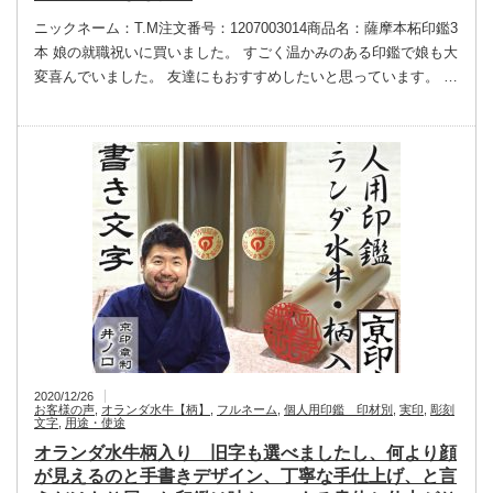
ニックネーム：T.M注文番号：1207003014商品名：薩摩本柘印鑑3
本 娘の就職祝いに買いました。 すごく温かみのある印鑑で娘も大
変喜んでいました。 友達にもおすすめしたいと思っています。 …
2020/12/26
お客様の声
,
オランダ水牛【柄】
,
フルネーム
,
個人用印鑑 印材別
,
実印
,
彫刻
文字
,
用途・使途
オランダ水牛柄入り 旧字も選べましたし、何より顔
が見えるのと手書きデザイン、丁寧な手仕上げ、と言