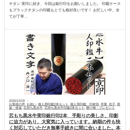
チタン 実印に続き、今回は銀行印をお願いしました。 印鑑ケース
もブラックチタンの印鑑もとても格好良いです！ お忙しい中、全
てが丁寧…
2020/12/19
お客様の声
,
お祝い
,
個人用印鑑2本セット
,
個人用印鑑 印材別
,
卒業
,
息子
,
用
途・使途
,
芯持ち黒水牛
,
芯持ち黒水牛印鑑2本セット
,
贈り物・プレゼント
芯もち黒水牛実印銀行印2本 手彫りの美しさ、印影
に迫力があり、大変気に入っています。納期の件も快
く対応していただき無事手続きに間に合いました。本