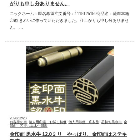
がりも申し分ありません。
ニックネーム：匿名希望注文番号：1118125159商品名：薩摩本柘
印鑑 きれいに作っていただきました。仕上がりも申し分ありませ
ん。 …
2020/12/28
お客様の声
,
個人用印鑑 お試し特価
,
個人用印鑑 印材別
,
芯持ち黒水牛
,
金
印面 芯持ち黒水牛印鑑
金印面 黒水牛 12.0ミリ やっぱり、金印面はステキ