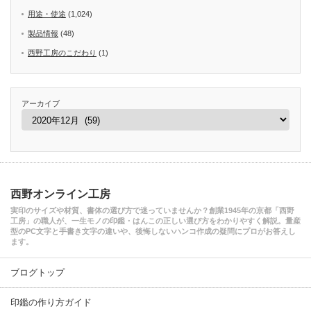
用途・使途
(1,024)
製品情報
(48)
西野工房のこだわり
(1)
アーカイブ
西野オンライン工房
実印のサイズや材質、書体の選び方で迷っていませんか？創業1945年の京都「西野
工房」の職人が、一生モノの印鑑・はんこの正しい選び方をわかりやすく解説。量産
型のPC文字と手書き文字の違いや、後悔しないハンコ作成の疑問にプロがお答えし
ます。
ブログトップ
印鑑の作り方ガイド