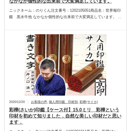
なかなか個性的な出来前で大変満足しています。
ニックネーム：のりくん注文番号：1202105051商品名：世界報印
鑑 黒水牛他 なかなか個性的な出来前で大変満足しています。 …
2020/12/20
お客様の声
,
個人用印鑑 印材別
,
彩樺(サイカ)
彩樺(さいか)印鑑【ケース付】15.0ミリ 彩樺という
印材を初めて知りました．自然な美しい印材だと思い
ます．