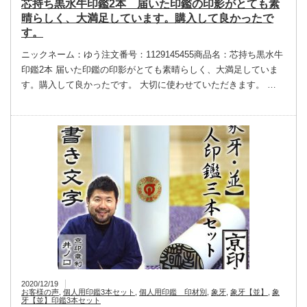
芯持ち黒水牛印鑑2本 届いた印鑑の印影がとても素
晴らしく、大満足しています。購入して良かったで
す。
ニックネーム：ゆう注文番号：1129145455商品名：芯持ち黒水牛
印鑑2本 届いた印鑑の印影がとても素晴らしく、大満足していま
す。購入して良かったです。 大切に使わせていただきます。 …
2020/12/19
お客様の声
,
個人用印鑑3本セット
,
個人用印鑑 印材別
,
象牙
,
象牙【並】
,
象
牙【並】印鑑3本セット