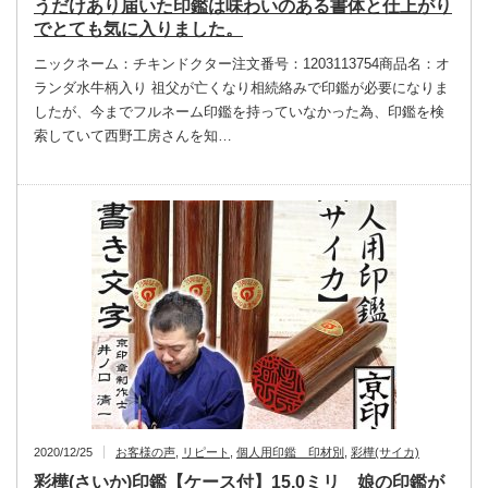
うだけあり届いた印鑑は味わいのある書体と仕上がり
でとても気に入りました。
ニックネーム：チキンドクター注文番号：1203113754商品名：オ
ランダ水牛柄入り 祖父が亡くなり相続絡みで印鑑が必要になりま
したが、今までフルネーム印鑑を持っていなかった為、印鑑を検
索していて西野工房さんを知…
2020/12/25
お客様の声
,
リピート
,
個人用印鑑 印材別
,
彩樺(サイカ)
彩樺(さいか)印鑑【ケース付】15.0ミリ 娘の印鑑が