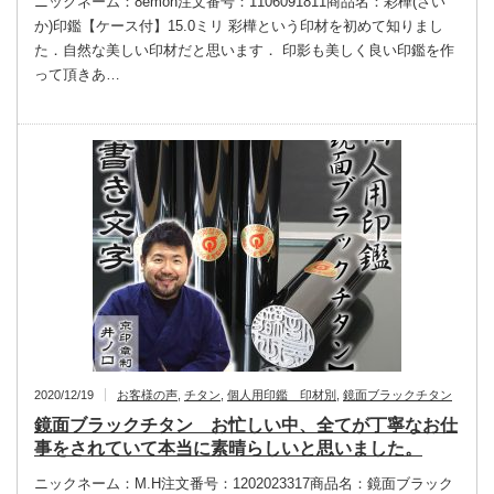
ニックネーム：8emon注文番号：1106091811商品名：彩樺(さい
か)印鑑【ケース付】15.0ミリ 彩樺という印材を初めて知りまし
た．自然な美しい印材だと思います． 印影も美しく良い印鑑を作
って頂きあ…
2020/12/19
お客様の声
,
チタン
,
個人用印鑑 印材別
,
鏡面ブラックチタン
鏡面ブラックチタン お忙しい中、全てが丁寧なお仕
事をされていて本当に素晴らしいと思いました。
ニックネーム：M.H注文番号：1202023317商品名：鏡面ブラック