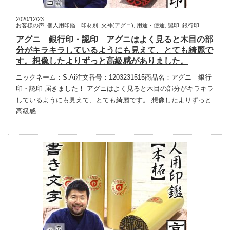
2020/12/23
お客様の声
,
個人用印鑑 印材別
,
火神(アグニ)
,
用途・使途
,
認印
,
銀行印
アグニ 銀行印・認印 アグニはよく見ると木目の部
分がキラキラしているようにも見えて、とても綺麗で
す。想像したよりずっと高級感がありました。
ニックネーム：S.Ai注文番号：1203231515商品名：アグニ 銀行
印・認印 届きました！ アグニはよく見ると木目の部分がキラキラ
しているようにも見えて、とても綺麗です。 想像したよりずっと
高級感…