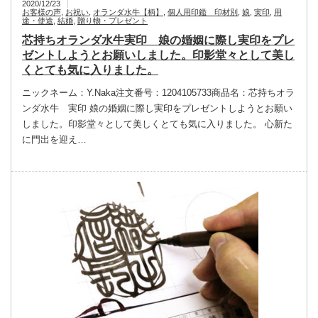
2020/12/23
お客様の声
,
お祝い
,
オランダ水牛【柄】
,
個人用印鑑 印材別
,
娘
,
実印
,
用
途・使途
,
結婚
,
贈り物・プレゼント
芯持ちオランダ水牛実印 娘の婚姻に際し実印をプレ
ゼントしようとお願いしました。印影堂々として美し
くとても気に入りました。
ニックネーム：Y.Naka注文番号：1204105733商品名：芯持ちオラ
ンダ水牛 実印 娘の婚姻に際し実印をプレゼントしようとお願い
しました。印影堂々として美しくとても気に入りました。 心新た
に門出を迎え…