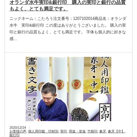
オランダ水牛実印&銀行印 購入の実印と銀行の品質
もよく、とても満足です。
ニックネーム：こたろう注文番号：1207102014商品名：オランダ
水牛 実印&銀行印 この度はありがとうございました。 購入の実
印と銀行の品質もよく、とても満足です。 字体も個人的に好きな
感…
2020/12/24
お客様の声
,
個人用印鑑 印材別
,
実印
,
用途・使途
,
竹根印
,
象牙
,
象牙【中】
,
銀行印