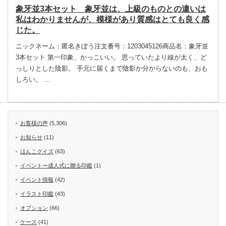
象牙並3本セット 象牙並は、上級のものとの違いは
私はわかりませんが、模様があり質感はとても良く感
じた。
ニックネーム：匿名きぼう注文番号：1203045126商品名：象牙並
3本セット 第一印象、かっこいい。 思っていたより線が太く、ど
っしりとした陰影。 手元に届くまで陰影か分からないのも、おも
しろい。 …
お客様の声
(5,306)
お知らせ
(11)
はんこクイズ
(63)
イベントー成人式に贈る印鑑
(1)
イベント情報
(42)
イラスト印鑑
(43)
オプション
(66)
ケース
(41)