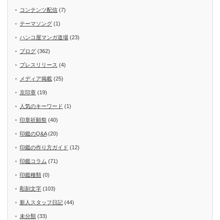
コンテンツ配信
(7)
テーマソング
(1)
ハンコ屋マンガ道場
(23)
ブログ
(362)
プレスリリース
(4)
メディア掲載
(25)
京印章
(19)
人気のキーワード
(1)
印章祈願祭
(40)
印鑑のQ&A
(20)
印鑑の作り方ガイド
(12)
印鑑コラム
(71)
印鑑種類
(0)
彫刻文字
(103)
新人スタッフ日記
(44)
未分類
(33)