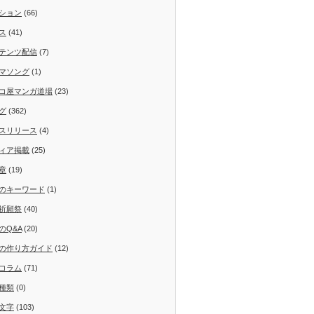
ション
(66)
ス
(41)
テンツ配信
(7)
マソング
(1)
コ屋マンガ道場
(23)
グ
(362)
スリリース
(4)
ィア掲載
(25)
章
(19)
のキーワード
(1)
祈願祭
(40)
のQ&A
(20)
の作り方ガイド
(12)
コラム
(71)
種類
(0)
文字
(103)