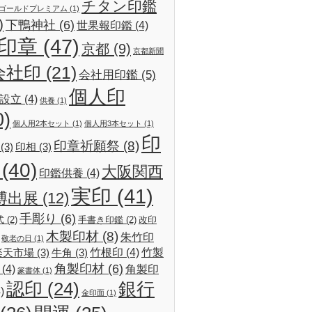
チタン印鑑
ゴールドプレミアム
(1)
)
下鴨神社
(6)
世果報印鑑
(4)
印章
(47)
京都
(9)
京都新聞
会社印
(21)
会社用印鑑
(5)
個人印
設立
(4)
供養
(1)
0)
個人用2本セット
(1)
個人用3本セット
(1)
印
印章祈願祭
(8)
(3)
印相
(3)
(40)
大阪関西
印鑑供養
(4)
実印
(41)
博出展
(12)
手彫り
(6)
式
(2)
手書き印鑑
(2)
改印
木製印材
(8)
朱竹印
敬老の日
(1)
竹根印
(4)
竹製
楽天市場
(3)
牛角
(3)
角製印材
(6)
(4)
角製印
篆書体
(1)
認印
(24)
銀行
)
金印面
(1)