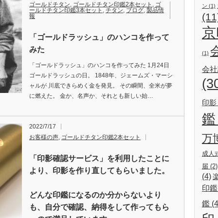
ゴールドチタン
,
ゴールドチタン印鑑2本セット
,
ゴ
ン
(1)
ールドチタン印鑑3本セット
,
チタン
,
ブログ
,
製品情
(11
報
京
「ゴールドラッシュ」のハンコを作って
みた
(1)
「ゴールドラッシュ」のハンコを作ってみた 1月24日
会社
ゴールドラッシュの日。 1848年、ジェームズ・マーシ
(3
ャルが 川底できらめく金を発見。 その瞬間、全米が夢
に燃えた。 金か、名声か、それとも新しい始…
印影
鑑
2022/7/17
万
お客様の声
,
ゴールドチタン印鑑2本セット
成人
「印影確認サービス」を利用したことに
届
(2)
より、印影を作り直してもらいました。
(4)
印鑑
どんな印鑑になるのか分からないより
鑑
(4
も、自分で確認、納得をして作ってもら