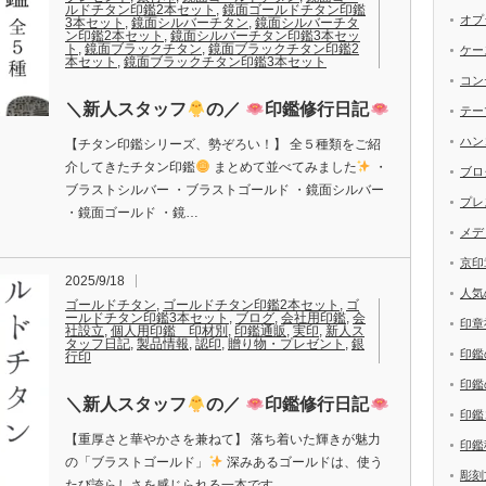
ルドチタン印鑑2本セット
,
鏡面ゴールドチタン印鑑
オプ
3本セット
,
鏡面シルバーチタン
,
鏡面シルバーチタ
ン印鑑2本セット
,
鏡面シルバーチタン印鑑3本セッ
ト
,
鏡面ブラックチタン
,
鏡面ブラックチタン印鑑2
ケー
本セット
,
鏡面ブラックチタン印鑑3本セット
コン
＼新人スタッフ
の／
印鑑修行日記
テー
ハン
【チタン印鑑シリーズ、勢ぞろい！】 全５種類をご紹
介してきたチタン印鑑
まとめて並べてみました
・
ブロ
ブラストシルバー ・ブラストゴールド ・鏡面シルバー
プレ
・鏡面ゴールド ・鏡…
メデ
京印
2025/9/18
人気
ゴールドチタン
,
ゴールドチタン印鑑2本セット
,
ゴ
ールドチタン印鑑3本セット
,
ブログ
,
会社用印鑑
,
会
印章
社設立
,
個人用印鑑 印材別
,
印鑑通販
,
実印
,
新人ス
タッフ日記
,
製品情報
,
認印
,
贈り物・プレゼント
,
銀
印鑑
行印
印鑑
＼新人スタッフ
の／
印鑑修行日記
印鑑
【重厚さと華やかさを兼ねて】 落ち着いた輝きが魅力
印鑑
の「ブラストゴールド」
深みあるゴールドは、使う
彫刻
たび誇らしさを感じられる一本です。…