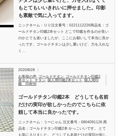
チタンは少し重いけど、力を入れなくて
もとてもいいきれいに押せました。印影
も素敵で気に入ってます。
ニックネーム：りり注文番号：0221112226商品名：ゴ
ールドチタン印鑑2本セット どこで印鑑を作るのが良い
のかとても迷いましたが、ここにお願いして本当に良か
ったです。ゴールドチタンは少し重いけど、力を入れな
く…
2020/8/28
お客様の声
,
ゴールドチタン
,
ゴールドチタン印鑑2
本セット
,
チタン
,
個人用印鑑2本セット
,
個人用印
鑑 印材別
ゴールドチタン印鑑2本 どうしても名前
だけの実印が欲しかったのでこちらに依
頼して本当に良かったです。
ニックネーム：うーにゃん 注文番号：0804091126 商
品名：ゴールドチタン印鑑2本 かっこいいです。 とて
も気に入りました。 どうしても名前だけの実印が欲し