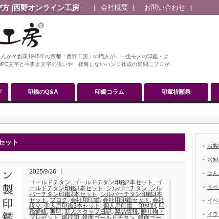
方 |西野オンライン工房
会社概要
お問い合わせ
んか？創業1945年の京都「西野工房」の職人が、一生モノの印鑑・は
PC文字と手書き文字の違いや、後悔しないハンコ作成の疑問にプロが
ド
印鑑のQ&A
印鑑コラム
印章祈願祭
セット
お客
お知
2025/9/26
はん
ゴールドチタン
,
ゴールドチタン印鑑2本セット
,
ゴ
イベ
ールドチタン印鑑3本セット
,
シルバーチタン
,
シル
バーチタン印鑑2本セット
,
シルバーチタン印鑑3本
セット
,
ブログ
,
会社用印鑑
,
会社用印鑑セット
,
会社
イベ
設立
,
個人用印鑑3本セット
,
個人用印鑑 印材別
,
印
鑑通販
,
実印
,
新人スタッフ日記
,
製品情報
,
贈り物・
イラ
プレゼント
,
銀行印
,
鏡面ゴールドチタン
,
鏡面ゴー