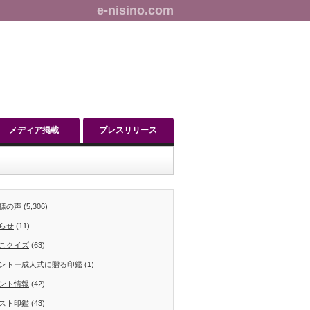
e-nisino.com
メディア掲載
プレスリリース
様の声
(5,306)
らせ
(11)
こクイズ
(63)
ントー成人式に贈る印鑑
(1)
ント情報
(42)
スト印鑑
(43)