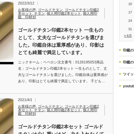
2022/3/12
10
お客様の声
,
ゴールドチタン
,
ゴールドチタン印鑑2
17
本セット
,
チタン
,
個人用印鑑2本セット
,
個人用印
鑑 印材別
24
31
ゴールドチタン印鑑2本セット 一生もの
« 6月
として、丈夫なゴールドチタンを選びま
した。印鑑自体は重厚感があり、印影は
印鑑の
とても綺麗で満足しています。
ニックネーム：ペペロン注文番号：0126195053商品
印鑑の
名：ゴールドチタン印鑑2本セット 一生ものとして、丈
ツイッ
夫なゴールドチタンを選びました。印鑑自体は重厚感が
あり、印影はとても綺麗で満足しています。 子ども…
yout
2021/4/1
お客様の声
,
ゴールドチタン
,
ゴールドチタン印鑑2
本セット
,
チタン
,
個人用印鑑2本セット
,
個人用印
鑑 印材別
ゴールドチタン印鑑2本セット ゴールド