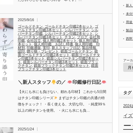
新人
未分
2025/9/16
用途
ゴールドチタン
,
ゴールドチタン印鑑2本セット
,
ゴ
ールドチタン印鑑3本セット
,
シルバーチタン
,
シル
製品
バーチタン印鑑
,
シルバーチタン印鑑2本セット
,
シ
ルバーチタン印鑑3本セット
,
チタン
,
ブログ
,
会社用
西野
印鑑
,
会社設立
,
個人用印鑑2本セット
,
個人用印鑑3
本セット
,
個人用印鑑 お試し特価
,
個人用印鑑 印
材別
,
印鑑通販
,
実印
,
新人スタッフ日記
,
製品情報
,
認印
,
贈り物・プレゼント
,
鏡面ゴールドチタン
,
鏡
面ゴールドチタン印鑑2本セット
,
鏡面ゴールドチタ
ン印鑑3本セット
,
鏡面シルバーチタン印鑑2本セッ
アーカ
ト
,
鏡面シルバーチタン印鑑3本セット
,
鏡面ブラッ
クチタン
,
鏡面ブラックチタン印鑑2本セット
,
鏡面
ブラックチタン印鑑3本セット
＼新人スタッフ
の／
印鑑修行日記
【火にも水にも負けない、頼れる印材】 これから5日間
タグ
はチタン印鑑シリーズ
まずはチタン印鑑の共通の特
徴をチェック！ ・長く使える、大切な印。 ・純度99％
20
以上の純チタンを使用。 ・火にも水にも負…
イズ
ー
2025/1/24