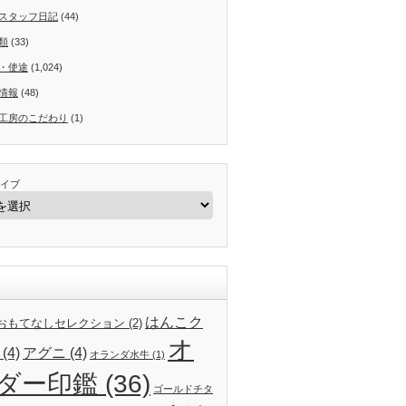
スタッフ日記
(44)
類
(33)
・使途
(1,024)
情報
(48)
工房のこだわり
(1)
イブ
はんこク
24おもてなしセレクション
(2)
オ
(4)
アグニ
(4)
オランダ水牛
(1)
ダー印鑑
(36)
ゴールドチタ