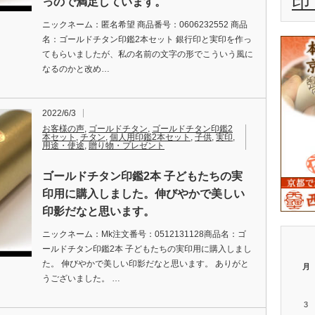
印
っので満足しています。
ニックネーム：匿名希望 商品番号：0606232552 商品
名：ゴールドチタン印鑑2本セット 銀行印と実印を作っ
てもらいましたが、私の名前の文字の形でこういう風に
なるのかと改め…
2022/6/3
お客様の声
,
ゴールドチタン
,
ゴールドチタン印鑑2
本セット
,
チタン
,
個人用印鑑2本セット
,
子供
,
実印
,
用途・使途
,
贈り物・プレゼント
ゴールドチタン印鑑2本 子どもたちの実
印用に購入しました。伸びやかで美しい
印影だなと思います。
ニックネーム：Mk注文番号：0512131128商品名：ゴ
ールドチタン印鑑2本 子どもたちの実印用に購入しまし
た。 伸びやかで美しい印影だなと思います。 ありがと
月
うございました。 …
3