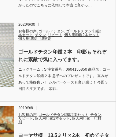
かったのでこちらに依頼して本当に良かっ…
2020/6/30
お客様の声
,
ゴールドチタン
,
ゴールドチタン印鑑2
本セット
,
チタン
,
リピート
,
個人用印鑑2本セット
,
個人用印鑑 印材別
ゴールドチタン印鑑２本 印影もそれぞ
れに素敵で気に入ってます。
ニックネーム：S 注文番号：0604155850 商品名：ゴー
ルドチタン印鑑２本 息子へのプレゼントです。 重みが
あって格好良い！ シルバーケースも良い感じ！ 今回３
回目の注文です。 印影…
2019/9/8
お客様の声
,
ゴールドチタン印鑑2本セット
,
チタン
,
リピート
,
個人用印鑑2本セット
,
個人用印鑑 印材
別
ヨーヤサ様 13.5ミリ × 2本 初めてチタ