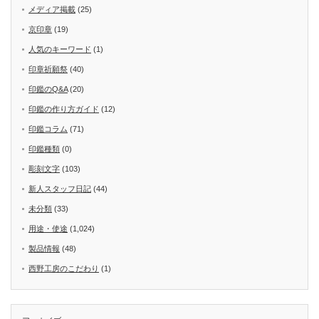
メディア掲載
(25)
京印章
(19)
人気のキーワード
(1)
印章祈願祭
(40)
印鑑のQ&A
(20)
印鑑の作り方ガイド
(12)
印鑑コラム
(71)
印鑑種類
(0)
彫刻文字
(103)
新人スタッフ日記
(44)
未分類
(33)
用途・使途
(1,024)
製品情報
(48)
西野工房のこだわり
(1)