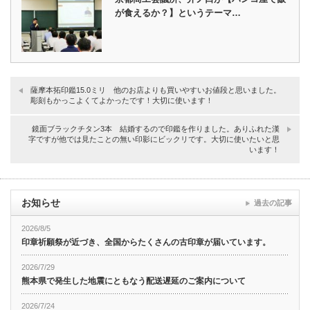
が食えるか？】というテーマ…
薩摩本拓印鑑15.0ミリ 他のお店よりも買いやすいお値段と思いました。
彫刻もかっこよくてよかったです！大切に使います！
鏡面ブラックチタン3本 結婚するので印鑑を作りました。ありふれた漢
字ですが他では見たことの無い印影にビックリです。大切に使いたいと思
います！
お知らせ
過去の記事
2026/8/5
印章祈願祭が近づき、全国からたくさんの古印章が届いています。
2026/7/29
熊本県で発生した地震にともなう配送遅延のご案内について
2026/7/24