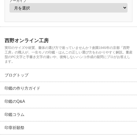
アーカイブ
西野オンライン工房
実印のサイズや材質、書体の選び方で迷っていませんか？創業1945年の京都「西野
工房」の職人が、一生モノの印鑑・はんこの正しい選び方をわかりやすく解説。量産
型のPC文字と手書き文字の違いや、後悔しないハンコ作成の疑問にプロがお答えし
ます。
ブログトップ
印鑑の作り方ガイド
印鑑のQ&A
印鑑コラム
印章祈願祭