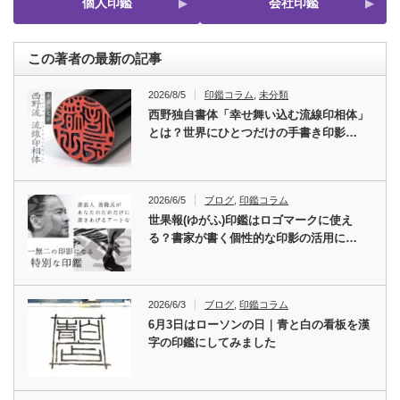
個人印鑑
会社印鑑
この著者の最新の記事
2026/8/5
印鑑コラム
,
未分類
西野独自書体「幸せ舞い込む流線印相体」
とは？世界にひとつだけの手書き印影…
2026/6/5
ブログ
,
印鑑コラム
世果報(ゆがふ)印鑑はロゴマークに使え
る？書家が書く個性的な印影の活用に…
2026/6/3
ブログ
,
印鑑コラム
6月3日はローソンの日｜青と白の看板を漢
字の印鑑にしてみました