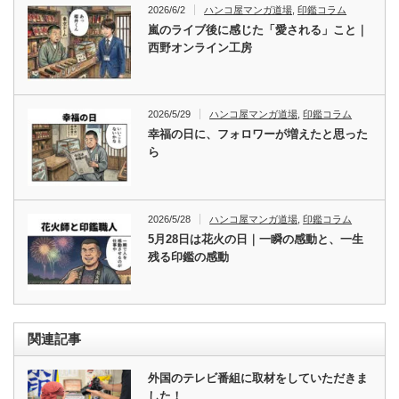
2026/6/2
ハンコ屋マンガ道場
,
印鑑コラム
嵐のライブ後に感じた「愛される」こと｜
西野オンライン工房
2026/5/29
ハンコ屋マンガ道場
,
印鑑コラム
幸福の日に、フォロワーが増えたと思った
ら
2026/5/28
ハンコ屋マンガ道場
,
印鑑コラム
5月28日は花火の日｜一瞬の感動と、一生
残る印鑑の感動
関連記事
外国のテレビ番組に取材をしていただきま
した！