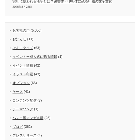
実印に使われる漢字とは？篆書体・印相体に残る印鑑の文字文化
2026年5月22日
お客様の声
(5,306)
お知らせ
(11)
はんこクイズ
(63)
イベントー成人式に贈る印鑑
(1)
イベント情報
(42)
イラスト印鑑
(43)
オプション
(66)
ケース
(41)
コンテンツ配信
(7)
テーマソング
(1)
ハンコ屋マンガ道場
(23)
ブログ
(362)
プレスリリース
(4)