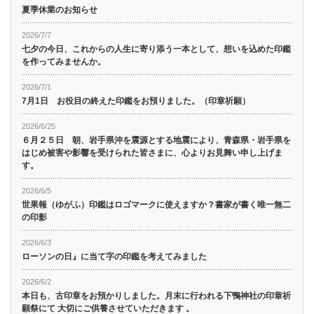
夏季休業のお知らせ
2026/7/7
七夕の今日、これからの人生に寄り添う一本として、想いを込めた印鑑
を作ってみませんか。
2026/7/1
7月1日 お役目の終えた印鑑をお預りました。（印章祈願）
2026/6/25
６月２５日 朝、岩手県沖を震源とする地震により、青森県・岩手県を
はじめ被害や影響を受けられた皆さまに、心よりお見舞い申し上げま
す。
2026/6/5
世果報（ゆがふ）印鑑はロゴマークに使えますか？書家が書く唯一無二
の印影
2026/6/3
ローソンの日』に当て字の印鑑を考えてみました
2026/6/2
本日も、古印章をお預かりしました。月末に行われる下鴨神社の印章祈
願祭にて 大切にご供養させていただきます 。