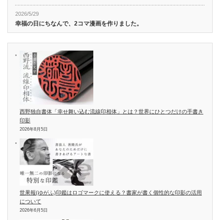
2026/5/29
幸福の日にちなんで、2コマ漫画を作りました。
西野独自書体「幸せ舞い込む流線印相体」とは？世界にひとつだけの手書き
印影
2026年8月5日
世果報(ゆがふ)印鑑はロゴマークに使える？書家が書く個性的な印影の活用
について
2026年6月5日