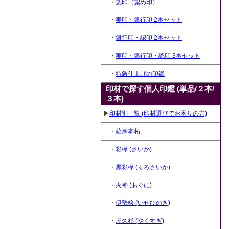
・
認印（認め印）
・
実印・銀行印 2本セット
・
銀行印・認印 2本セット
・
実印・銀行印・認印 3本セット
・
特急仕上げの印鑑
印材で探す個人印鑑 (単品/２本/
３本)
▶
印材別一覧 (印材選びでお困りの方)
・
薩摩本柘
・
彩樺 (さいか)
・
黒彩樺 (くろさいか)
・
火神 (あぐに)
・
伊勢桧 (いせひのき)
・
屋久杉 (やくすぎ)