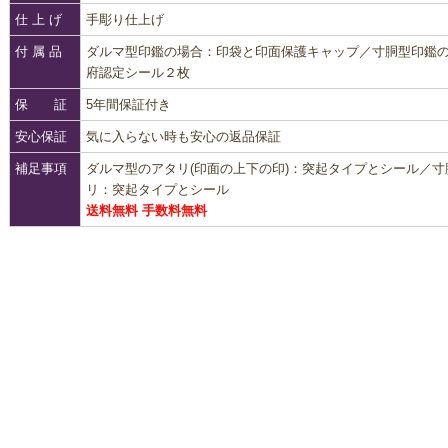
仕 上 げ
手彫り仕上げ
付 属 品
ダルマ型印鑑の場合：印袋と印面保護キャップ／寸胴型印鑑
府認定シール２枚
保 証
5年間保証付き
安心保証
気に入らない時も安心の返品保証
補足事項
ダルマ型のアタリ(印面の上下の印)：突起タイプとシール／
リ：突起タイプとシール
送料無料 手数料無料