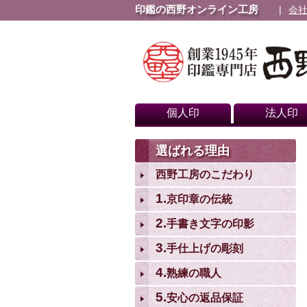
印鑑の西野オンライン工房
会
個人印
法人印
選ばれる理由
西野工房のこだわり
1.
京印章の伝統
2.
手書き文字の印影
3.
手仕上げの彫刻
4.
熟練の職人
5.
安心の返品保証