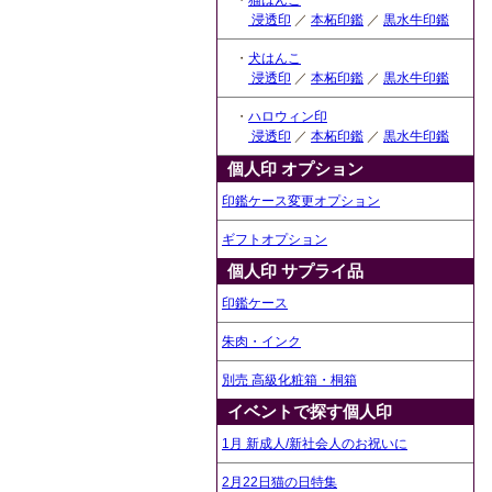
・
猫はんこ
浸透印
／
本柘印鑑
／
黒水牛印鑑
・
犬はんこ
浸透印
／
本柘印鑑
／
黒水牛印鑑
・
ハロウィン印
浸透印
／
本柘印鑑
／
黒水牛印鑑
個人印 オプション
印鑑ケース変更オプション
ギフトオプション
個人印 サプライ品
印鑑ケース
朱肉・インク
別売 高級化粧箱・桐箱
イベントで探す個人印
1月 新成人/新社会人のお祝いに
2月22日猫の日特集