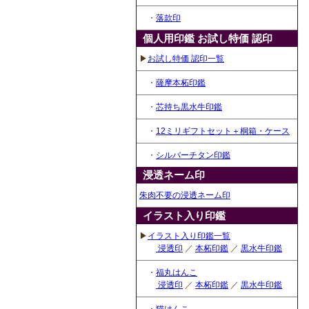
・
落款印
個人用印鑑 お試し特価 認印
▶
お試し特価 認印一覧
・
薩摩本柘印鑑
・
芯持ち黒水牛印鑑
・
12ミリギフトセット＋桐箱・ケース
・
シルバーチタン印鑑
浸透ネーム印
朱肉不要の浸透ネーム印
イラスト入り印鑑
▶
イラスト入り印鑑一覧
浸透印
／
本柘印鑑
／
黒水牛印鑑
・
福丸はんこ
浸透印
／
本柘印鑑
／
黒水牛印鑑