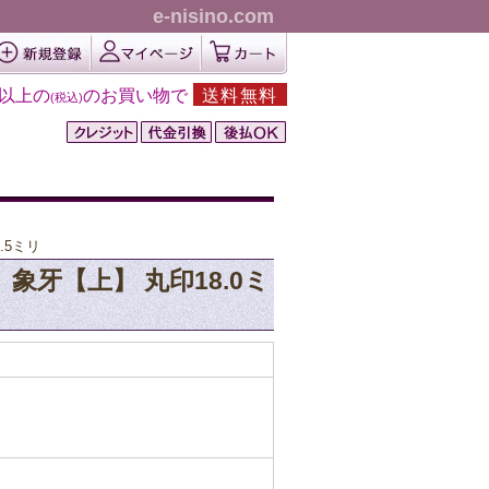
e-nisino.com
円以上の
のお買い物で
送料無料
(税込)
.5ミリ
象牙【上】 丸印18.0ミ