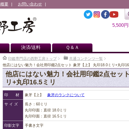
社概要
お問い合わせ
5,500
決済/送料
Ｑ＆Ａ
印鑑専門店の西野工房トップ
共通コンテンツ一覧
他店にはない魅力！会社用印鑑2点セット 象牙【上】 丸印18.0ミリ+丸印16
他店にはない魅力！会社用印鑑2点セット 
リ+丸印16.5ミリ
印 材
象牙【上】
象牙のランクについて
サ イ ズ
長さ：60ミリ
丸印印面：直径 18.0ミリ
丸印印面：直径 16.5ミリ
印影文字
手書き文字