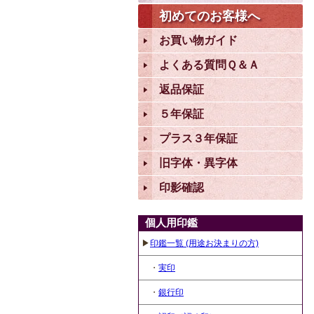
初めてのお客様へ
お買い物ガイド
よくある質問Ｑ＆Ａ
返品保証
５年保証
プラス３年保証
旧字体・異字体
印影確認
個人用印鑑
▶
印鑑一覧 (用途お決まりの方)
・
実印
・
銀行印