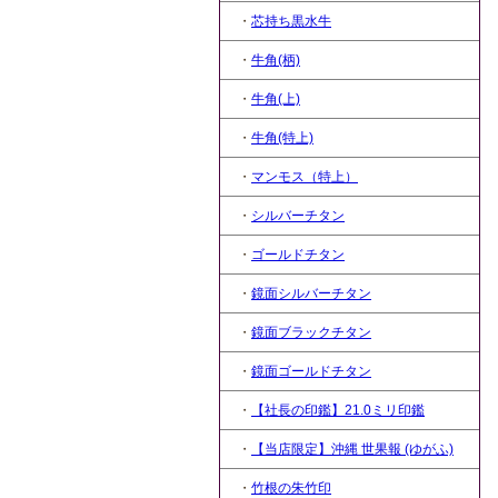
・
芯持ち黒水牛
・
牛角(柄)
・
牛角(上)
・
牛角(特上)
・
マンモス（特上）
・
シルバーチタン
・
ゴールドチタン
・
鏡面シルバーチタン
・
鏡面ブラックチタン
・
鏡面ゴールドチタン
・
【社長の印鑑】21.0ミリ印鑑
・
【当店限定】沖縄 世果報 (ゆがふ)
・
竹根の朱竹印