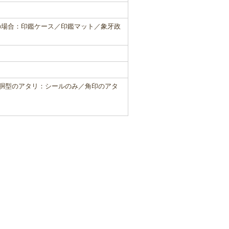
の場合：印鑑ケース／印鑑マット／象牙政
寸胴型のアタリ：シールのみ／角印のアタ