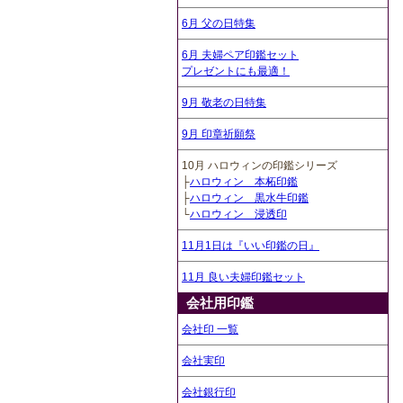
6月 父の日特集
6月 夫婦ペア印鑑セット
プレゼントにも最適！
9月 敬老の日特集
9月 印章祈願祭
10月 ハロウィンの印鑑シリーズ
├
ハロウィン 本柘印鑑
├
ハロウィン 黒水牛印鑑
└
ハロウィン 浸透印
11月1日は『いい印鑑の日』
11月 良い夫婦印鑑セット
会社用印鑑
会社印 一覧
会社実印
会社銀行印