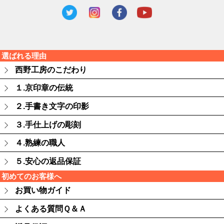
選ばれる理由
西野工房のこだわり
１.京印章の伝統
２.手書き文字の印影
３.手仕上げの彫刻
４.熟練の職人
５.安心の返品保証
初めてのお客様へ
お買い物ガイド
よくある質問Ｑ＆Ａ