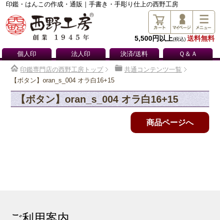
印鑑・はんこの作成・通販｜手書き・手彫り仕上の西野工房
5,500円以上
送料無料
(税込)
個人印
法人印
決済/送料
Ｑ＆Ａ
印鑑専門店の西野工房トップ
共通コンテンツ一覧
【ボタン】oran_s_004 オラ白16+15
【ボタン】oran_s_004 オラ白16+15
商品ページへ
ご利用案内