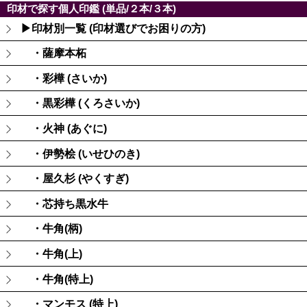
印材で探す個人印鑑 (単品/２本/３本)
▶印材別一覧 (印材選びでお困りの方)
・薩摩本柘
・彩樺 (さいか)
・黒彩樺 (くろさいか)
・火神 (あぐに)
・伊勢桧 (いせひのき)
・屋久杉 (やくすぎ)
・芯持ち黒水牛
・牛角(柄)
・牛角(上)
・牛角(特上)
・マンモス (特上)