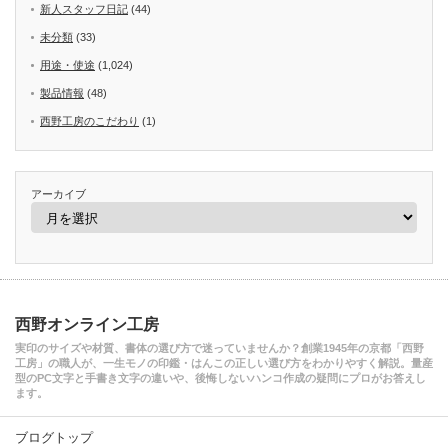
新人スタッフ日記
(44)
未分類
(33)
用途・使途
(1,024)
製品情報
(48)
西野工房のこだわり
(1)
アーカイブ
西野オンライン工房
実印のサイズや材質、書体の選び方で迷っていませんか？創業1945年の京都「西野
工房」の職人が、一生モノの印鑑・はんこの正しい選び方をわかりやすく解説。量産
型のPC文字と手書き文字の違いや、後悔しないハンコ作成の疑問にプロがお答えし
ます。
ブログトップ