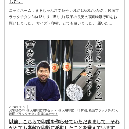
した。
ニックネーム：まるちゃん注文番号：0124105017商品名：鏡面ブ
ラックチタン2本(18ミリ+15ミリ) 双子の長男の実印&銀行印をお
願いしました。 サイズ・印材、とても迷いました。 届いた…
2020/12/18
お客様の声
,
個人用印鑑2本セット
,
個人用印鑑 印材別
,
鏡面ブラックチタン
,
鏡面ブラックチタン印鑑2本セット
以前、こちらで印鑑を作らせていただきまして、それ
がとても素敵な印影に感動したことを覚えています。