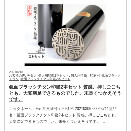
2021/4/18
お客様の声
,
チタン
,
個人用印鑑2本セット
,
個人用印鑑 印材別
,
鏡面ブラック
チタン
,
鏡面ブラックチタン印鑑2本セット
鏡面ブラックチタン印鑑2本セット 質感、押しごこち
とも、大変満足できるものでした。末長くつかえそう
です。
ニックネーム：Hiro注文番号：203194-20210306-00025711商品
名：鏡面ブラックチタン印鑑2本セット 質感、押しごこちとも、
大変満足できるものでした。末長くつかえそうです。 …