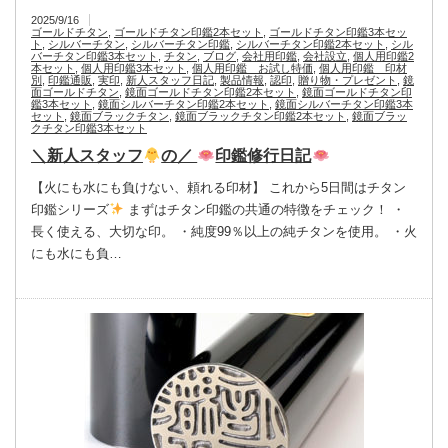
2025/9/16
ゴールドチタン
,
ゴールドチタン印鑑2本セット
,
ゴールドチタン印鑑3本セッ
ト
,
シルバーチタン
,
シルバーチタン印鑑
,
シルバーチタン印鑑2本セット
,
シル
バーチタン印鑑3本セット
,
チタン
,
ブログ
,
会社用印鑑
,
会社設立
,
個人用印鑑2
本セット
,
個人用印鑑3本セット
,
個人用印鑑 お試し特価
,
個人用印鑑 印材
別
,
印鑑通販
,
実印
,
新人スタッフ日記
,
製品情報
,
認印
,
贈り物・プレゼント
,
鏡
面ゴールドチタン
,
鏡面ゴールドチタン印鑑2本セット
,
鏡面ゴールドチタン印
鑑3本セット
,
鏡面シルバーチタン印鑑2本セット
,
鏡面シルバーチタン印鑑3本
セット
,
鏡面ブラックチタン
,
鏡面ブラックチタン印鑑2本セット
,
鏡面ブラッ
クチタン印鑑3本セット
＼新人スタッフ
の／
印鑑修行日記
【火にも水にも負けない、頼れる印材】 これから5日間はチタン
印鑑シリーズ
まずはチタン印鑑の共通の特徴をチェック！ ・
長く使える、大切な印。 ・純度99％以上の純チタンを使用。 ・火
にも水にも負…