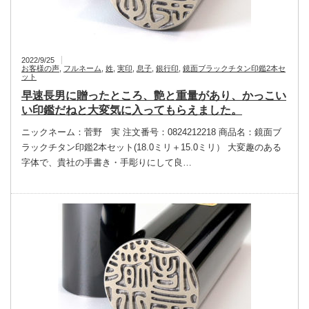
2022/9/25
お客様の声
,
フルネーム
,
姓
,
実印
,
息子
,
銀行印
,
鏡面ブラックチタン印鑑2本セ
ット
早速長男に贈ったところ、艶と重量があり、かっこい
い印鑑だねと大変気に入ってもらえました。
ニックネーム：菅野 実 注文番号：0824212218 商品名：鏡面ブ
ラックチタン印鑑2本セット(18.0ミリ＋15.0ミリ） 大変趣のある
字体で、貴社の手書き・手彫りにして良…