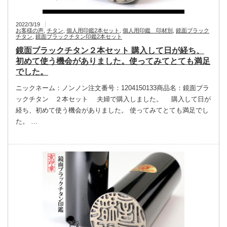
2022/3/19
お客様の声
,
チタン
,
個人用印鑑2本セット
,
個人用印鑑 印材別
,
鏡面ブラック
チタン
,
鏡面ブラックチタン印鑑2本セット
鏡面ブラックチタン２本セット 購入して日が経ち、
初めて使う機会がありました。使ってみてとても満足
でした。
ニックネーム：ノンノン注文番号：1204150133商品名：鏡面ブラ
ックチタン ２本セット 夫婦で購入しました。 購入して日が
経ち、初めて使う機会がありました。 使ってみてとても満足でし
た。 …