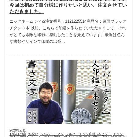
今回は初めて自分様に作りたいと思い、注文させてい
ただきました。
ニックネーム：べる注文番号：1121225514商品名：鏡面ブラック
チタン３本 以前、こちらで印鑑を作らせていただきまして、それ
がとても素敵な印影に感動したことを覚えています。最近は色ん
な書類やサインで印鑑の出番…
2020/12/11
お客様の声
,
お祝い
,
シルバーチタン
,
シルバーチタン印鑑3本セット
,
チタン
,