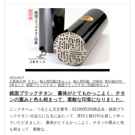
2021/4/17
お客様の声
,
チタン
,
個人用印鑑2本セット
,
個人用印鑑 印材別
,
実印/銀行印
2本セット
,
鏡面ブラックチタン
,
鏡面ブラックチタン印鑑2本セット
鏡面ブラックチタン 書体がとてもかっこよく、チタ
ンの重みと色も相まって、素敵な印章になりました。
ニックネーム：つるとん注文番号：0219005326商品名：鏡面ブラ
ックチタン 社会人になるにあたって、実印と銀行印を新しく作っ
ていただきました。 書体がとてもかっこよく、チタンの重みと色
も相まって、素敵な…