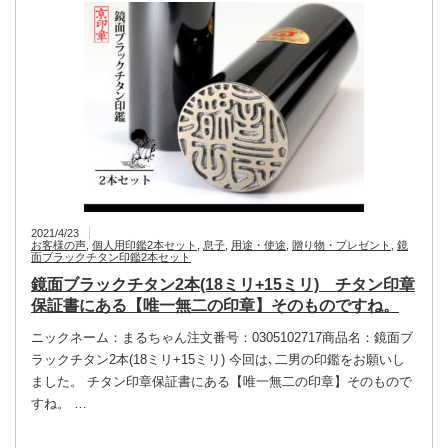
2021/4/23
お客様の声
,
個人用印鑑2本セット
,
息子
,
用途・使途
,
贈り物・プレゼント
,
鏡
面ブラックチタン印鑑2本セット
鏡面ブラックチタン2本(18ミリ+15ミリ) チタン印章
保証書にある【唯一無二の印章】そのものですね。
ニックネーム：まるちゃん注文番号：0305102717商品名：鏡面ブ
ラックチタン2本(18ミリ+15ミリ) 今回は､二男の印鑑をお願いし
ました。 チタン印章保証書にある【唯一無二の印章】そのもので
すね。 …