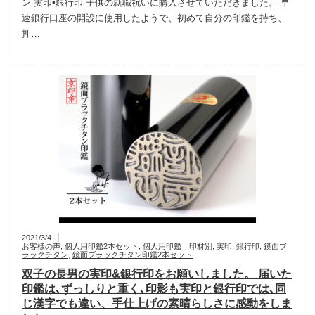
ン 実印▪銀行印 子供の就職祝いに購入させていただきました。 早
速銀行口座の開設に使用したようで、初めて自分の印鑑を持ち、
押…
2021/3/4
お客様の声
,
個人用印鑑2本セット
,
個人用印鑑 印材別
,
実印
,
銀行印
,
鏡面ブ
ラックチタン
,
鏡面ブラックチタン印鑑2本セット
双子の長男の実印&銀行印をお願いしました。 届いた
印鑑は､ずっしりと重く､印影も実印と銀行印では､同
じ漢字でも違い、手仕上げの素晴らしさに感動をしま