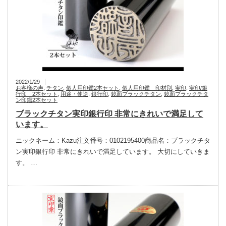
2022/1/29
お客様の声
,
チタン
,
個人用印鑑2本セット
,
個人用印鑑 印材別
,
実印
,
実印/銀
行印 2本セット
,
用途・使途
,
銀行印
,
鏡面ブラックチタン
,
鏡面ブラックチタ
ン印鑑2本セット
ブラックチタン実印銀行印 非常にきれいで満足して
います。
ニックネーム：Kazu注文番号：0102195400商品名：ブラックチタ
ン実印銀行印 非常にきれいで満足しています。 大切にしていきま
す。 …