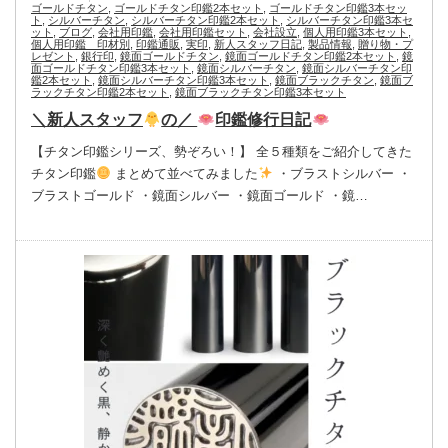
ゴールドチタン
,
ゴールドチタン印鑑2本セット
,
ゴールドチタン印鑑3本セッ
ト
,
シルバーチタン
,
シルバーチタン印鑑2本セット
,
シルバーチタン印鑑3本セ
ット
,
ブログ
,
会社用印鑑
,
会社用印鑑セット
,
会社設立
,
個人用印鑑3本セット
,
個人用印鑑 印材別
,
印鑑通販
,
実印
,
新人スタッフ日記
,
製品情報
,
贈り物・プ
レゼント
,
銀行印
,
鏡面ゴールドチタン
,
鏡面ゴールドチタン印鑑2本セット
,
鏡
面ゴールドチタン印鑑3本セット
,
鏡面シルバーチタン
,
鏡面シルバーチタン印
鑑2本セット
,
鏡面シルバーチタン印鑑3本セット
,
鏡面ブラックチタン
,
鏡面ブ
ラックチタン印鑑2本セット
,
鏡面ブラックチタン印鑑3本セット
＼新人スタッフ
の／
印鑑修行日記
【チタン印鑑シリーズ、勢ぞろい！】 全５種類をご紹介してきた
チタン印鑑
まとめて並べてみました
・ブラストシルバー ・
ブラストゴールド ・鏡面シルバー ・鏡面ゴールド ・鏡…