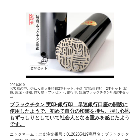
2021/3/10
お客様の声
,
お祝い
,
個人用印鑑2本セット
,
子供
,
実印/銀行印 2本セット
,
就
職
,
用途・使途
,
贈り物・プレゼント
,
銀行印
,
鏡面ブラックチタン印鑑2本セッ
ト
ブラックチタン 実印▪銀行印 早速銀行口座の開設に
使用したようで、初めて自分の印鑑を持ち、押し心地
もずっしりとしていて社会人となる重みを感じたよう
です。
ニックネーム：ごま注文番号：0128235419商品名：ブラックチタ