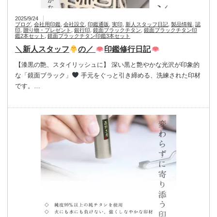
2025/9/24
ブログ
,
会社用印鑑
,
会社設立
,
印鑑通販
,
実印
,
新人スタッフ日記
,
製品情報
,
認
印
,
贈り物・プレゼント
,
銀行印
,
鏡面ブラックチタン
,
鏡面ブラックチタン印
鑑2本セット
,
鏡面ブラックチタン印鑑3本セット
＼新人スタッフ
の／
印鑑修行日記
【漆黒の艶、スタイリッシュに】 深い黒と艶やかな光沢が印象的
な「鏡面ブラック」
手元をぐっと引き締める、洗練された印材
です。…