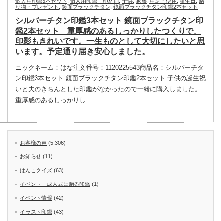
個人用印鑑3本セット
,
個人用印鑑 印材別
,
子供
,
家族
,
用途・使途
,
誕生日
,
贈
り物・プレゼント
,
鏡面ブラックチタン
,
鏡面ブラックチタン印鑑2本セット
シルバーチタン印鑑3本セット 鏡面ブラックチタン印
鑑2本セット 重厚感のあるしっかりしたつくりで、
印影もきれいです。一生ものとして大切にしたいと思
います。予定通り届き安心しました。
ニックネーム：はな注文番号：1120225543商品名：シルバーチタ
ン印鑑3本セット 鏡面ブラックチタン印鑑2本セット 子供の誕生祝
いと夫のきちんとした印鑑がなかったので一緒に購入しました。
重厚感のあるしっかりし…
お客様の声
(5,306)
お知らせ
(11)
はんこクイズ
(63)
イベントー成人式に贈る印鑑
(1)
イベント情報
(42)
イラスト印鑑
(43)