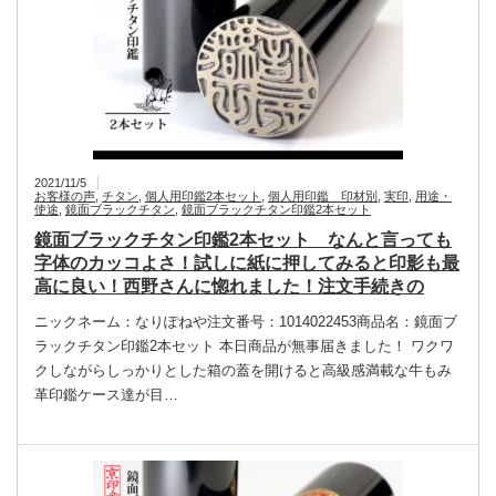
2021/11/5
お客様の声
,
チタン
,
個人用印鑑2本セット
,
個人用印鑑 印材別
,
実印
,
用途・
使途
,
鏡面ブラックチタン
,
鏡面ブラックチタン印鑑2本セット
鏡面ブラックチタン印鑑2本セット なんと言っても
字体のカッコよさ！試しに紙に押してみると印影も最
高に良い！西野さんに惚れました！注文手続きの
ニックネーム：なりぽねや注文番号：1014022453商品名：鏡面ブ
ラックチタン印鑑2本セット 本日商品が無事届きました！ ワクワ
クしながらしっかりとした箱の蓋を開けると高級感満載な牛もみ
革印鑑ケース達が目…