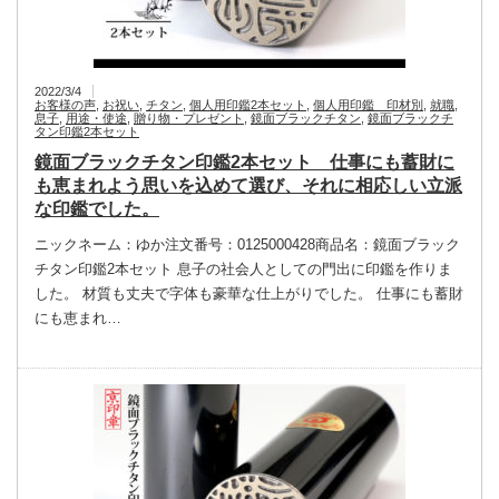
2022/3/4
お客様の声
,
お祝い
,
チタン
,
個人用印鑑2本セット
,
個人用印鑑 印材別
,
就職
,
息子
,
用途・使途
,
贈り物・プレゼント
,
鏡面ブラックチタン
,
鏡面ブラックチ
タン印鑑2本セット
鏡面ブラックチタン印鑑2本セット 仕事にも蓄財に
も恵まれよう思いを込めて選び、それに相応しい立派
な印鑑でした。
ニックネーム：ゆか注文番号：0125000428商品名：鏡面ブラック
チタン印鑑2本セット 息子の社会人としての門出に印鑑を作りま
した。 材質も丈夫で字体も豪華な仕上がりでした。 仕事にも蓄財
にも恵まれ…