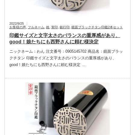
2022/9/25
お客様の声
,
フルネーム
,
姓
,
実印
,
銀行印
,
鏡面ブラックチタン印鑑2本セット
印鑑サイズと文字太さのバランスの重厚感があり、
good！娘たちにも西野さんに頼む様決定
ニックネーム：わん 注文番号：0905145702 商品名：鏡面ブラッ
クチタン 印鑑サイズと文字太さのバランスの重厚感があり、
good！娘たちにも西野さんに頼む様決定 …