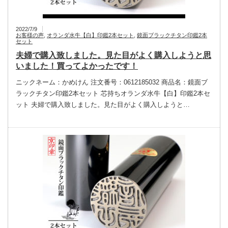
2022/7/9
お客様の声
,
オランダ水牛【白】印鑑2本セット
,
鏡面ブラックチタン印鑑2本
セット
夫婦で購入致しました。見た目がよく購入しようと思
いました！買ってよかったです！
ニックネーム：かめけん 注文番号：0612185032 商品名：鏡面ブ
ラックチタン印鑑2本セット 芯持ちオランダ水牛【白】印鑑2本セ
ット 夫婦で購入致しました。見た目がよく購入しようと…