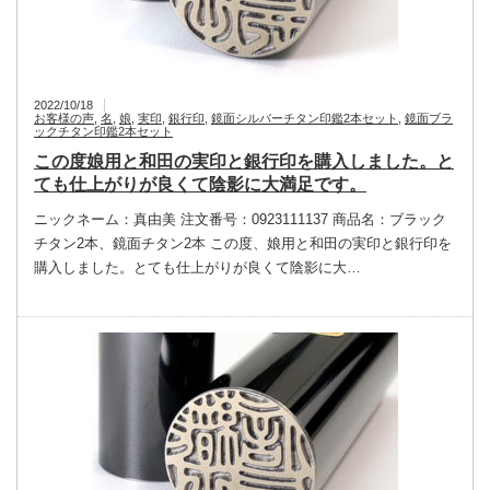
2022/10/18
お客様の声
,
名
,
娘
,
実印
,
銀行印
,
鏡面シルバーチタン印鑑2本セット
,
鏡面ブラ
ックチタン印鑑2本セット
この度娘用と和田の実印と銀行印を購入しました。と
ても仕上がりが良くて陰影に大満足です。
ニックネーム：真由美 注文番号：0923111137 商品名：ブラック
チタン2本、鏡面チタン2本 この度、娘用と和田の実印と銀行印を
購入しました。とても仕上がりが良くて陰影に大…