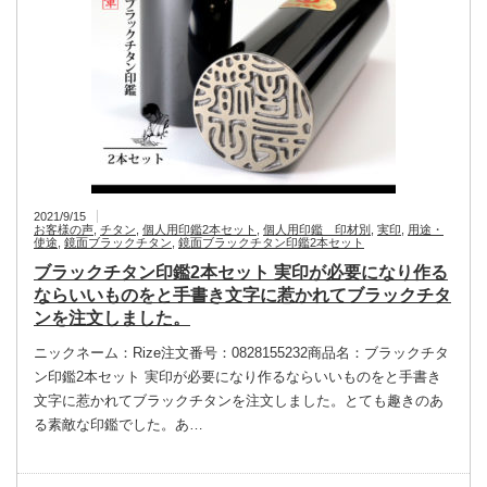
2021/9/15
お客様の声
,
チタン
,
個人用印鑑2本セット
,
個人用印鑑 印材別
,
実印
,
用途・
使途
,
鏡面ブラックチタン
,
鏡面ブラックチタン印鑑2本セット
ブラックチタン印鑑2本セット 実印が必要になり作る
ならいいものをと手書き文字に惹かれてブラックチタ
ンを注文しました。
ニックネーム：Rize注文番号：0828155232商品名：ブラックチタ
ン印鑑2本セット 実印が必要になり作るならいいものをと手書き
文字に惹かれてブラックチタンを注文しました。とても趣きのあ
る素敵な印鑑でした。あ…