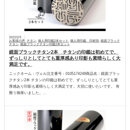
2022/2/3
お客様の声
,
チタン
,
個人用印鑑2本セット
,
個人用印鑑 印材別
,
鏡面ブラック
チタン
,
鏡面ブラックチタン印鑑2本セット
鏡面ブラックチタン2本 チタンの印鑑は初めてで、
ずっしりとしてとても重厚感あり印影も素晴らしく大
満足です。
ニックネーム：ヴェル注文番号：0105174248商品名：鏡面ブラッ
クチタン2本 チタンの印鑑は初めてで、ずっしりとしてとても重
厚感あり印影も素晴らしく大満足です。大切に使いたいです。 有
難う御座いました。…