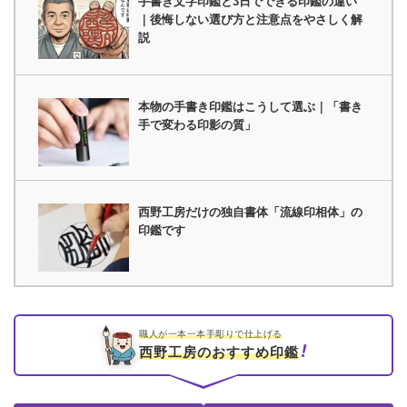
手書き文字印鑑と3日でできる印鑑の違い
｜後悔しない選び方と注意点をやさしく解
説
本物の手書き印鑑はこうして選ぶ｜「書き
手で変わる印影の質」
西野工房だけの独自書体「流線印相体」の
印鑑です
職人が一本一本手彫りで仕上げる
西野工房のおすすめ印鑑