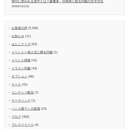
実印に使われる漢字とは？篆書体・印相体に残る印鑑の文字文化
2026年5月22日
お客様の声
(5,306)
お知らせ
(11)
はんこクイズ
(63)
イベントー成人式に贈る印鑑
(1)
イベント情報
(42)
イラスト印鑑
(43)
オプション
(66)
ケース
(41)
コンテンツ配信
(7)
テーマソング
(1)
ハンコ屋マンガ道場
(23)
ブログ
(362)
プレスリリース
(4)