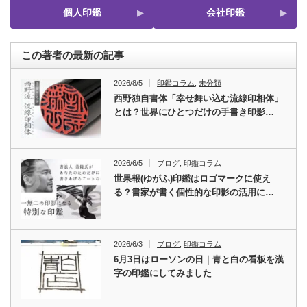
個人印鑑
会社印鑑
この著者の最新の記事
2026/8/5
印鑑コラム
,
未分類
西野独自書体「幸せ舞い込む流線印相体」
とは？世界にひとつだけの手書き印影…
2026/6/5
ブログ
,
印鑑コラム
世果報(ゆがふ)印鑑はロゴマークに使え
る？書家が書く個性的な印影の活用に…
2026/6/3
ブログ
,
印鑑コラム
6月3日はローソンの日｜青と白の看板を漢
字の印鑑にしてみました