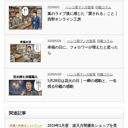
2026/6/2
ハンコ屋マンガ道場
,
印鑑コラム
嵐のライブ後に感じた「愛される」こと｜
西野オンライン工房
2026/5/29
ハンコ屋マンガ道場
,
印鑑コラム
幸福の日に、フォロワーが増えたと思った
ら
2026/5/28
ハンコ屋マンガ道場
,
印鑑コラム
5月28日は花火の日｜一瞬の感動と、一生
残る印鑑の感動
関連記事
2019年1月度 楽天月間優良ショップを受