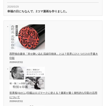
2026/5/29
幸福の日にちなんで、2コマ漫画を作りました。
西野独自書体「幸せ舞い込む流線印相体」とは？世界にひとつだけの手書き
印影
2026年8月5日
世果報(ゆがふ)印鑑はロゴマークに使える？書家が書く個性的な印影の活用
について
2026年6月5日