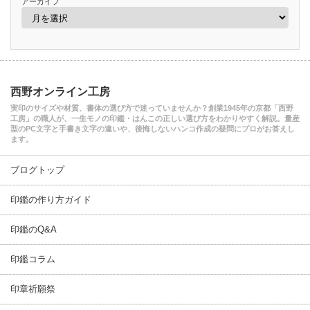
アーカイブ
西野オンライン工房
実印のサイズや材質、書体の選び方で迷っていませんか？創業1945年の京都「西野
工房」の職人が、一生モノの印鑑・はんこの正しい選び方をわかりやすく解説。量産
型のPC文字と手書き文字の違いや、後悔しないハンコ作成の疑問にプロがお答えし
ます。
ブログトップ
印鑑の作り方ガイド
印鑑のQ&A
印鑑コラム
印章祈願祭