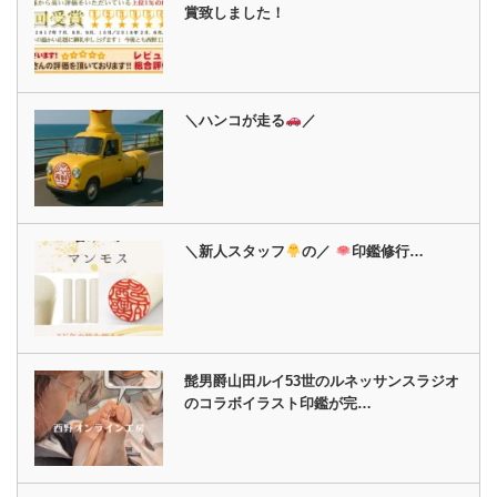
賞致しました！
＼ハンコが走る
／
＼新人スタッフ
の／
印鑑修行…
髭男爵山田ルイ53世のルネッサンスラジオ
のコラボイラスト印鑑が完…