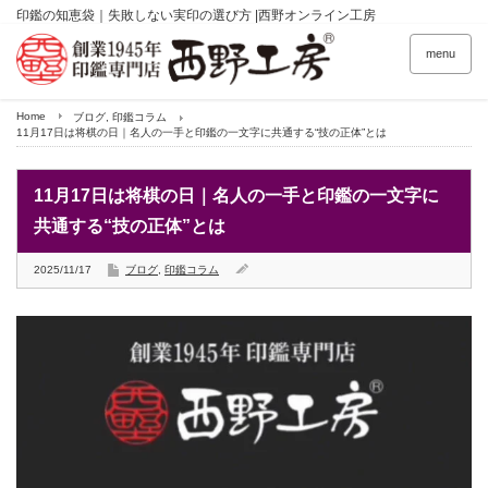
印鑑の知恵袋｜失敗しない実印の選び方 |西野オンライン工房
menu
Home
ブログ
,
印鑑コラム
11月17日は将棋の日｜名人の一手と印鑑の一文字に共通する“技の正体”とは
11月17日は将棋の日｜名人の一手と印鑑の一文字に
共通する“技の正体”とは
2025/11/17
ブログ
,
印鑑コラム