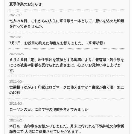
夏季休業のお知らせ
2026/7/7
七夕の今日、これからの人生に寄り添う一本として、想いを込めた印鑑
を作ってみませんか。
2026/7/1
7月1日 お役目の終えた印鑑をお預りました。（印章祈願）
2026/6/25
６月２５日 朝、岩手県沖を震源とする地震により、青森県・岩手県を
はじめ被害や影響を受けられた皆さまに、心よりお見舞い申し上げま
す。
2026/6/5
世果報（ゆがふ）印鑑はロゴマークに使えますか？書家が書く唯一無二
の印影
2026/6/3
ローソンの日』に当て字の印鑑を考えてみました
2026/6/2
本日も、古印章をお預かりしました。月末に行われる下鴨神社の印章祈
願祭にて 大切にご供養させていただきます 。