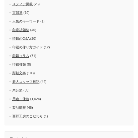
メディア掲載
(25)
京印章
(19)
人気のキーワード
(1)
印章祈願祭
(40)
印鑑のQ&A
(20)
印鑑の作り方ガイド
(12)
印鑑コラム
(71)
印鑑種類
(0)
彫刻文字
(103)
新人スタッフ日記
(44)
未分類
(33)
用途・使途
(1,024)
製品情報
(48)
西野工房のこだわり
(1)