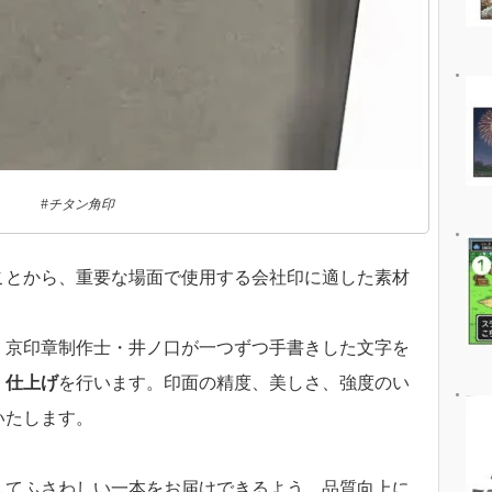
#チタン角印
ことから、重要な場面で使用する会社印に適した素材
、京印章制作士・井ノ口が一つずつ手書きした文字を
・仕上げ
を行います。印面の精度、美しさ、強度のい
いたします。
してふさわしい一本をお届けできるよう、品質向上に