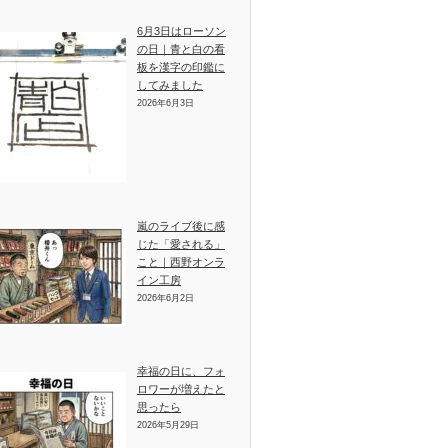
6月3日はローソン
の日｜青と白の看
板を漢字の印鑑に
してみました
2026年6月3日
嵐のライブ後に感
じた「愛される」
こと｜西野オンラ
イン工房
2026年6月2日
幸福の日に、フォ
ロワーが増えたと
思ったら
2026年5月29日