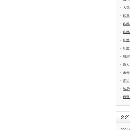
人気
印章
印鑑
印鑑
印鑑
印鑑
彫刻
新人
未分
用途
製品
西野
タグ
20