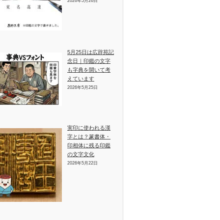
2026年5月26日
5月25日は広辞苑記
念日｜印鑑の文字
も字典を開いて考
えています
2026年5月25日
実印に使われる漢
字とは？篆書体・
印相体に残る印鑑
の文字文化
2026年5月22日