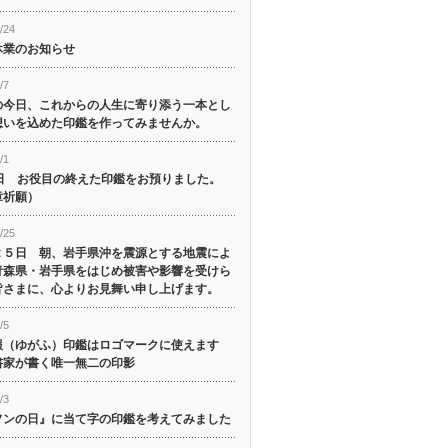
/24
休業のお知らせ
/7
の今日、これからの人生に寄り添う一本とし
想いを込めた印鑑を作ってみませんか。
/1
1日 お役目の終えた印鑑をお預りました。
章祈願）
/25
２５日 朝、岩手県沖を震源とする地震によ
青森県・岩手県をはじめ被害や影響を受けら
皆さまに、心よりお見舞い申し上げます。
/5
報（ゆがふ）印鑑はロゴマークに使えます
書家が書く唯一無二の印影
/3
ソンの日』に当て字の印鑑を考えてみました