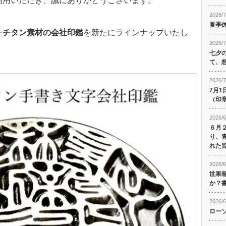
利用いただき、誠にありがとうございます。
2026/7
夏季
た
チタン素材の会社印鑑
を新たにラインナップいたし
2026/7
七夕
て、
2026/7
7月
（印
2026/6
６月
り、
れた
2026/6
世果
か？
2026/6
ロー