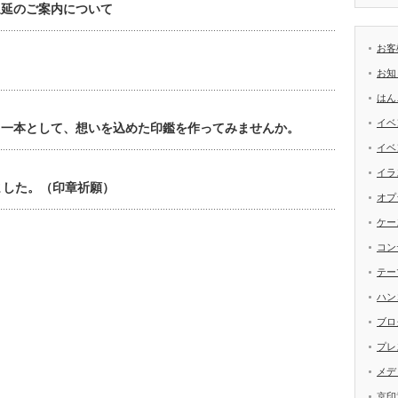
遅延のご案内について
お客
お知
はん
イベ
う一本として、想いを込めた印鑑を作ってみませんか。
イベ
イラ
ました。（印章祈願）
オプ
ケー
コン
テー
ハン
ブロ
プレ
メデ
京印