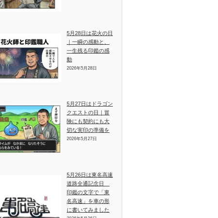
5月28日は花火の日
｜一瞬の感動と、
一生残る印鑑の感
動
2026年5月28日
5月27日はドラゴン
クエストの日｜冒
険にも契約にも大
切な実印の準備を
2026年5月27日
5月26日は東名高速
道路全通記念日
印鑑の文字で「東
名高速」を車の形
に書いてみました