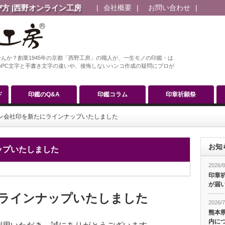
方 |西野オンライン工房
会社概要
お問い合わせ
んか？創業1945年の京都「西野工房」の職人が、一生モノの印鑑・は
PC文字と手書き文字の違いや、後悔しないハンコ作成の疑問にプロが
ド
印鑑のQ&A
印鑑コラム
印章祈願祭
ン会社印を新たにラインナップいたしました
お知
ップいたしました
2026/8
印章
が届
ラインナップいたしました
2026/7
熊本
内に