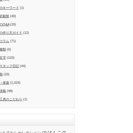
のキーワード
(1)
祈願祭
(40)
のQ&A
(20)
の作り方ガイド
(12)
コラム
(71)
種類
(0)
文字
(103)
スタッフ日記
(44)
類
(33)
・使途
(1,024)
情報
(48)
工房のこだわり
(1)
はんこク
24おもてなしセレクション
(2)