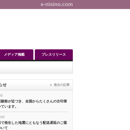
e-nisino.com
メディア掲載
プレスリリース
らせ
過去の記事
/5
祈願祭が近づき、全国からたくさんの古印章
いています。
/29
県で発生した地震にともなう配送遅延のご案
ついて