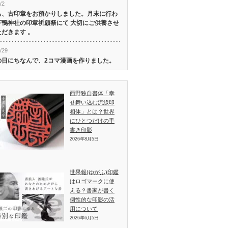
/2
も、古印章をお預かりしました。月末に行わ
下鴨神社の印章祈願祭にて 大切にご供養させ
だきます 。
/29
の日にちなんで、2コマ漫画を作りました。
西野独自書体「幸
せ舞い込む流線印
相体」とは？世界
にひとつだけの手
書き印影
2026年8月5日
世果報(ゆがふ)印鑑
はロゴマークに使
える？書家が書く
個性的な印影の活
用について
2026年6月5日