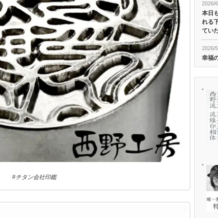
2026/6
本日
れる
ていた
2026/5
幸福
#チタン会社印鑑