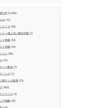
様の声
(5,306)
らせ
(11)
こクイズ
(63)
ントー成人式に贈る印鑑
(1)
ント情報
(42)
スト印鑑
(43)
ション
(66)
ス
(41)
テンツ配信
(7)
マソング
(1)
コ屋マンガ道場
(23)
グ
(362)
スリリース
(4)
ィア掲載
(25)
章
(19)