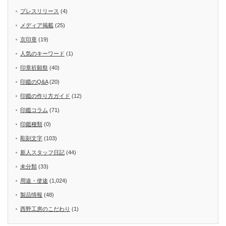
プレスリリース
(4)
メディア掲載
(25)
京印章
(19)
人気のキーワード
(1)
印章祈願祭
(40)
印鑑のQ&A
(20)
印鑑の作り方ガイド
(12)
印鑑コラム
(71)
印鑑種類
(0)
彫刻文字
(103)
新人スタッフ日記
(44)
未分類
(33)
用途・使途
(1,024)
製品情報
(48)
西野工房のこだわり
(1)