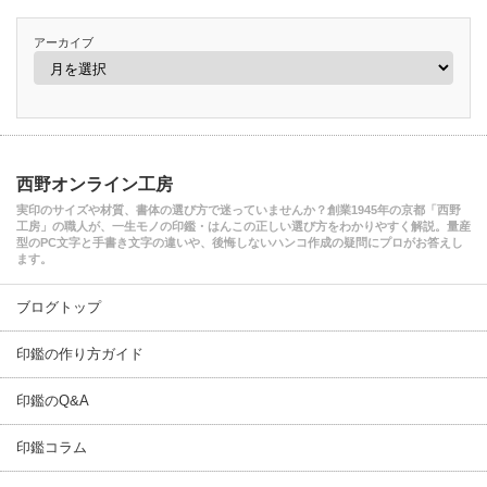
アーカイブ
西野オンライン工房
実印のサイズや材質、書体の選び方で迷っていませんか？創業1945年の京都「西野
工房」の職人が、一生モノの印鑑・はんこの正しい選び方をわかりやすく解説。量産
型のPC文字と手書き文字の違いや、後悔しないハンコ作成の疑問にプロがお答えし
ます。
ブログトップ
印鑑の作り方ガイド
印鑑のQ&A
印鑑コラム