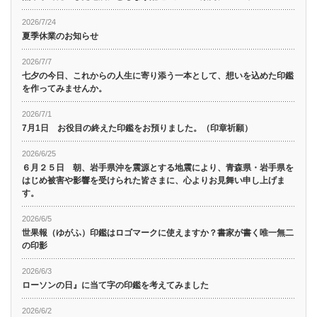
2026/7/24
夏季休業のお知らせ
2026/7/7
七夕の今日、これからの人生に寄り添う一本として、想いを込めた印鑑
を作ってみませんか。
2026/7/1
7月1日 お役目の終えた印鑑をお預りました。（印章祈願）
2026/6/25
６月２５日 朝、岩手県沖を震源とする地震により、青森県・岩手県を
はじめ被害や影響を受けられた皆さまに、心よりお見舞い申し上げま
す。
2026/6/5
世果報（ゆがふ）印鑑はロゴマークに使えますか？書家が書く唯一無二
の印影
2026/6/3
ローソンの日』に当て字の印鑑を考えてみました
2026/6/2