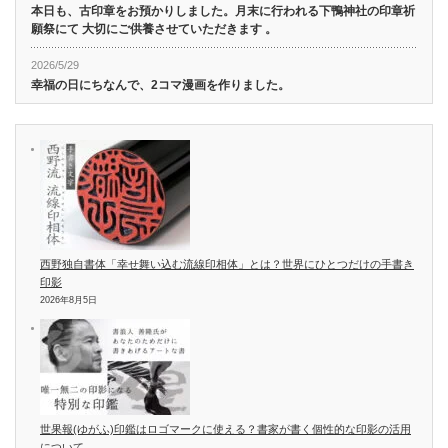
本日も、古印章をお預かりしました。月末に行われる下鴨神社の印章祈
願祭にて 大切にご供養させていただきます 。
2026/5/29
幸福の日にちなんで、2コマ漫画を作りました。
西野独自書体「幸せ舞い込む流線印相体」とは？世界にひとつだけの手書き
印影
2026年8月5日
世果報(ゆがふ)印鑑はロゴマークに使える？書家が書く個性的な印影の活用
について