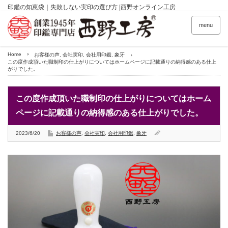
印鑑の知恵袋｜失敗しない実印の選び方 |西野オンライン工房
menu
Home
お客様の声
,
会社実印
,
会社用印鑑
,
象牙
この度作成頂いた職制印の仕上がりについてはホームページに記載通りの納得感のある仕上
がりでした。
この度作成頂いた職制印の仕上がりについてはホーム
ページに記載通りの納得感のある仕上がりでした。
2023/6/20
お客様の声
,
会社実印
,
会社用印鑑
,
象牙