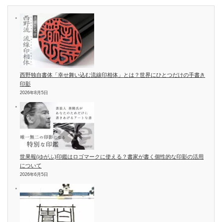
西野独自書体「幸せ舞い込む流線印相体」とは？世界にひとつだけの手書き
印影
2026年8月5日
世果報(ゆがふ)印鑑はロゴマークに使える？書家が書く個性的な印影の活用
について
2026年6月5日