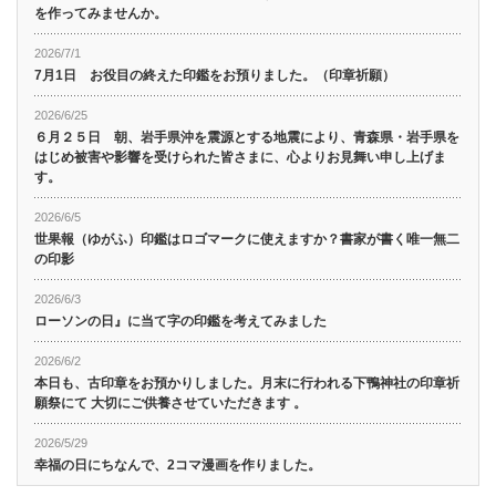
を作ってみませんか。
2026/7/1
7月1日 お役目の終えた印鑑をお預りました。（印章祈願）
2026/6/25
６月２５日 朝、岩手県沖を震源とする地震により、青森県・岩手県を
はじめ被害や影響を受けられた皆さまに、心よりお見舞い申し上げま
す。
2026/6/5
世果報（ゆがふ）印鑑はロゴマークに使えますか？書家が書く唯一無二
の印影
2026/6/3
ローソンの日』に当て字の印鑑を考えてみました
2026/6/2
本日も、古印章をお預かりしました。月末に行われる下鴨神社の印章祈
願祭にて 大切にご供養させていただきます 。
2026/5/29
幸福の日にちなんで、2コマ漫画を作りました。