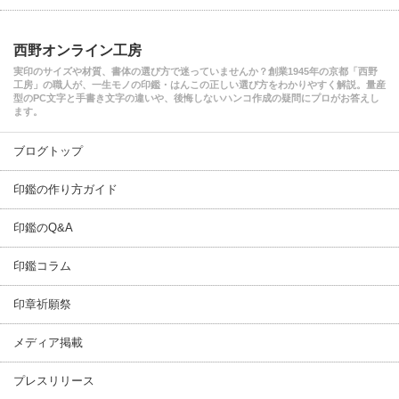
西野オンライン工房
実印のサイズや材質、書体の選び方で迷っていませんか？創業1945年の京都「西野
工房」の職人が、一生モノの印鑑・はんこの正しい選び方をわかりやすく解説。量産
型のPC文字と手書き文字の違いや、後悔しないハンコ作成の疑問にプロがお答えし
ます。
ブログトップ
印鑑の作り方ガイド
印鑑のQ&A
印鑑コラム
印章祈願祭
メディア掲載
プレスリリース