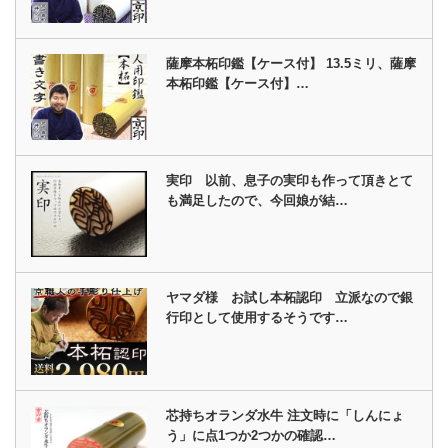
薩摩本柘印鑑【ケース付】 13.5ミリ、薩摩
本柘印鑑【ケース付】…
実印 以前、息子の実印も作って頂きとて
も満足したので、今回娘が結…
ヤマダ様 お試し本柘認印 立派なので銀
行印として使用するそうです…
芯持ちオランダ水牛 注文時に「しんにょ
う」に点1つか2つかの確認…