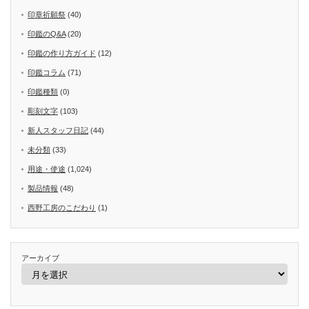
印章祈願祭
(40)
印鑑のQ&A
(20)
印鑑の作り方ガイド
(12)
印鑑コラム
(71)
印鑑種類
(0)
彫刻文字
(103)
新人スタッフ日記
(44)
未分類
(33)
用途・使途
(1,024)
製品情報
(48)
西野工房のこだわり
(1)
アーカイブ