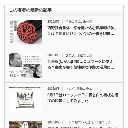
この著者の最新の記事
2026/8/5
印鑑コラム
,
未分類
西野独自書体「幸せ舞い込む流線印相体」
とは？世界にひとつだけの手書き印影…
2026/6/5
ブログ
,
印鑑コラム
世果報(ゆがふ)印鑑はロゴマークに使え
る？書家が書く個性的な印影の活用に…
2026/6/3
ブログ
,
印鑑コラム
6月3日はローソンの日｜青と白の看板を漢
字の印鑑にしてみました
2026/6/2
ハンコ屋マンガ道場
,
印鑑コラム