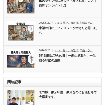
嵐のライブ後に感じた「愛される」こと｜
西野オンライン工房
2026/5/29
ハンコ屋マンガ道場
,
印鑑コラム
幸福の日に、フォロワーが増えたと思った
ら
2026/5/28
ハンコ屋マンガ道場
,
印鑑コラム
5月28日は花火の日｜一瞬の感動と、一生
残る印鑑の感動
関連記事
モコ様 象牙印鑑 象牙なのにお値打ちで
大満足です。