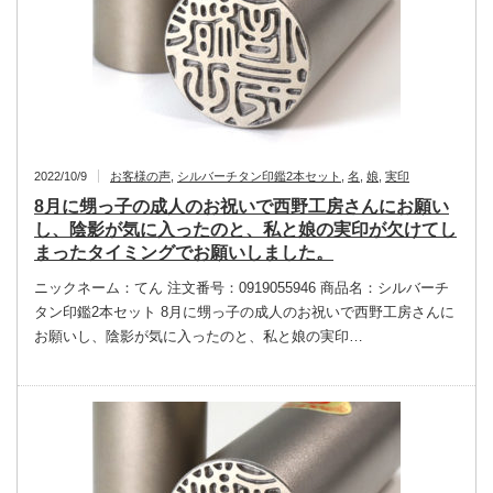
2022/10/9
お客様の声
,
シルバーチタン印鑑2本セット
,
名
,
娘
,
実印
8月に甥っ子の成人のお祝いで西野工房さんにお願い
し、陰影が気に入ったのと、私と娘の実印が欠けてし
まったタイミングでお願いしました。
ニックネーム：てん 注文番号：0919055946 商品名：シルバーチ
タン印鑑2本セット 8月に甥っ子の成人のお祝いで西野工房さんに
お願いし、陰影が気に入ったのと、私と娘の実印…