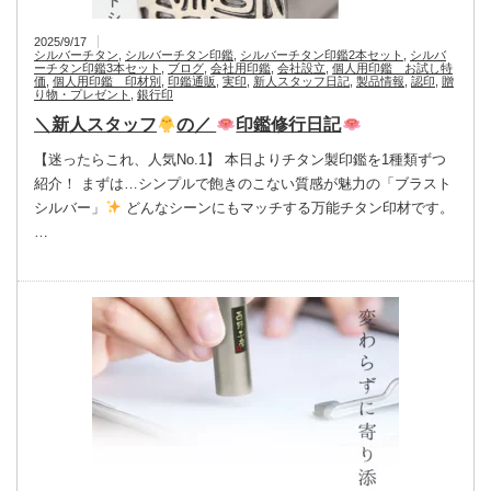
2025/9/17
シルバーチタン
,
シルバーチタン印鑑
,
シルバーチタン印鑑2本セット
,
シルバ
ーチタン印鑑3本セット
,
ブログ
,
会社用印鑑
,
会社設立
,
個人用印鑑 お試し特
価
,
個人用印鑑 印材別
,
印鑑通販
,
実印
,
新人スタッフ日記
,
製品情報
,
認印
,
贈
り物・プレゼント
,
銀行印
＼新人スタッフ
の／
印鑑修行日記
【迷ったらこれ、人気No.1】 本日よりチタン製印鑑を1種類ずつ
紹介！ まずは…シンプルで飽きのこない質感が魅力の「ブラスト
シルバー」
どんなシーンにもマッチする万能チタン印材です。
…