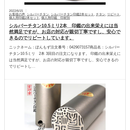
2022/6/15
お客様の声
,
シルバーチタン
,
シルバーチタン印鑑2本セット
,
チタン
,
リピート
,
個人用印鑑2本セット
,
個人用印鑑 印材別
シルバーチタン10.5ミリ2本 印鑑の出来栄えには当
然満足ですが、お店の対応が親切丁寧ですし、安心で
きるのでリピートしています。
ニックネーム：ぽんもず注文番号：0429073157商品名：シルバー
チタン10.5ミリ 2本 3回目の注文になります。 印鑑の出来栄えに
は当然満足ですが、お店の対応が親切丁寧ですし、安心できるの
でリピートし…