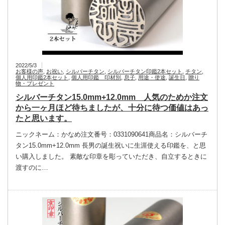
2022/5/3
お客様の声
,
お祝い
,
シルバーチタン
,
シルバーチタン印鑑2本セット
,
チタン
,
個人用印鑑2本セット
,
個人用印鑑 印材別
,
息子
,
用途・使途
,
誕生日
,
贈り
物・プレゼント
シルバーチタン15.0mm+12.0mm 人気のためか注文
から一ヶ月ほど待ちましたが、十分に待つ価値はあっ
たと思います。
ニックネーム：かなめ注文番号：0331090641商品名：シルバーチ
タン15.0mm+12.0mm 長男の誕生祝いに生涯使える印鑑を、と思
い購入しました。 素敵な印章を彫っていただき、自立するときに
渡すのに…