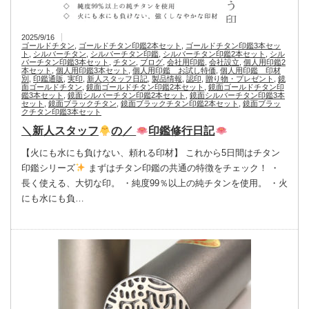
2025/9/16
ゴールドチタン
,
ゴールドチタン印鑑2本セット
,
ゴールドチタン印鑑3本セッ
ト
,
シルバーチタン
,
シルバーチタン印鑑
,
シルバーチタン印鑑2本セット
,
シル
バーチタン印鑑3本セット
,
チタン
,
ブログ
,
会社用印鑑
,
会社設立
,
個人用印鑑2
本セット
,
個人用印鑑3本セット
,
個人用印鑑 お試し特価
,
個人用印鑑 印材
別
,
印鑑通販
,
実印
,
新人スタッフ日記
,
製品情報
,
認印
,
贈り物・プレゼント
,
鏡
面ゴールドチタン
,
鏡面ゴールドチタン印鑑2本セット
,
鏡面ゴールドチタン印
鑑3本セット
,
鏡面シルバーチタン印鑑2本セット
,
鏡面シルバーチタン印鑑3本
セット
,
鏡面ブラックチタン
,
鏡面ブラックチタン印鑑2本セット
,
鏡面ブラッ
クチタン印鑑3本セット
＼新人スタッフ
の／
印鑑修行日記
【火にも水にも負けない、頼れる印材】 これから5日間はチタン
印鑑シリーズ
まずはチタン印鑑の共通の特徴をチェック！ ・
長く使える、大切な印。 ・純度99％以上の純チタンを使用。 ・火
にも水にも負…