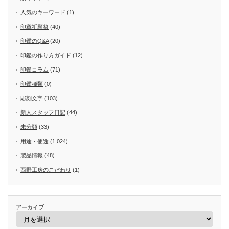
人気のキーワード
(1)
印章祈願祭
(40)
印鑑のQ&A
(20)
印鑑の作り方ガイド
(12)
印鑑コラム
(71)
印鑑種類
(0)
彫刻文字
(103)
新人スタッフ日記
(44)
未分類
(33)
用途・使途
(1,024)
製品情報
(48)
西野工房のこだわり
(1)
アーカイブ