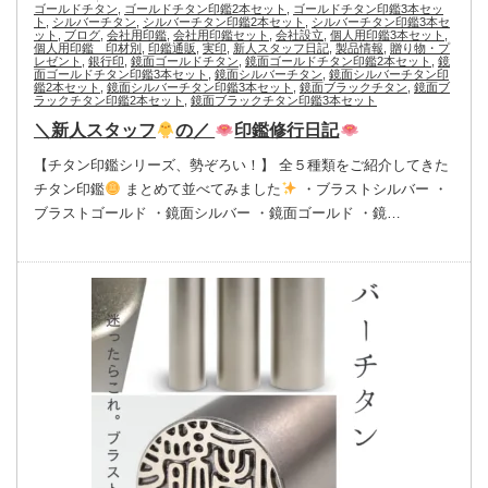
ゴールドチタン
,
ゴールドチタン印鑑2本セット
,
ゴールドチタン印鑑3本セッ
ト
,
シルバーチタン
,
シルバーチタン印鑑2本セット
,
シルバーチタン印鑑3本セ
ット
,
ブログ
,
会社用印鑑
,
会社用印鑑セット
,
会社設立
,
個人用印鑑3本セット
,
個人用印鑑 印材別
,
印鑑通販
,
実印
,
新人スタッフ日記
,
製品情報
,
贈り物・プ
レゼント
,
銀行印
,
鏡面ゴールドチタン
,
鏡面ゴールドチタン印鑑2本セット
,
鏡
面ゴールドチタン印鑑3本セット
,
鏡面シルバーチタン
,
鏡面シルバーチタン印
鑑2本セット
,
鏡面シルバーチタン印鑑3本セット
,
鏡面ブラックチタン
,
鏡面ブ
ラックチタン印鑑2本セット
,
鏡面ブラックチタン印鑑3本セット
＼新人スタッフ
の／
印鑑修行日記
【チタン印鑑シリーズ、勢ぞろい！】 全５種類をご紹介してきた
チタン印鑑
まとめて並べてみました
・ブラストシルバー ・
ブラストゴールド ・鏡面シルバー ・鏡面ゴールド ・鏡…