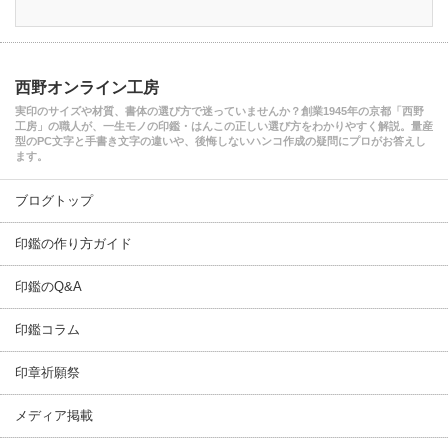
西野オンライン工房
実印のサイズや材質、書体の選び方で迷っていませんか？創業1945年の京都「西野
工房」の職人が、一生モノの印鑑・はんこの正しい選び方をわかりやすく解説。量産
型のPC文字と手書き文字の違いや、後悔しないハンコ作成の疑問にプロがお答えし
ます。
ブログトップ
印鑑の作り方ガイド
印鑑のQ&A
印鑑コラム
印章祈願祭
メディア掲載