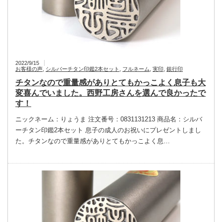
2022/9/15
お客様の声
,
シルバーチタン印鑑2本セット
,
フルネーム
,
実印
,
銀行印
チタンなので重量感がありとてもかっこよく息子も大
変喜んでいました。西野工房さんを選んで良かったで
す！
ニックネーム：りょうま 注文番号：0831131213 商品名：シルバ
ーチタン印鑑2本セット 息子の成人のお祝いにプレゼントしまし
た。チタンなので重量感がありとてもかっこよく息…