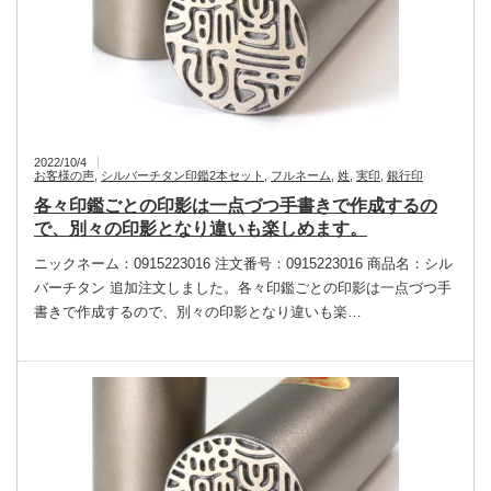
2022/10/4
お客様の声
,
シルバーチタン印鑑2本セット
,
フルネーム
,
姓
,
実印
,
銀行印
各々印鑑ごとの印影は一点づつ手書きで作成するの
で、別々の印影となり違いも楽しめます。
ニックネーム：0915223016 注文番号：0915223016 商品名：シル
バーチタン 追加注文しました。各々印鑑ごとの印影は一点づつ手
書きで作成するので、別々の印影となり違いも楽…