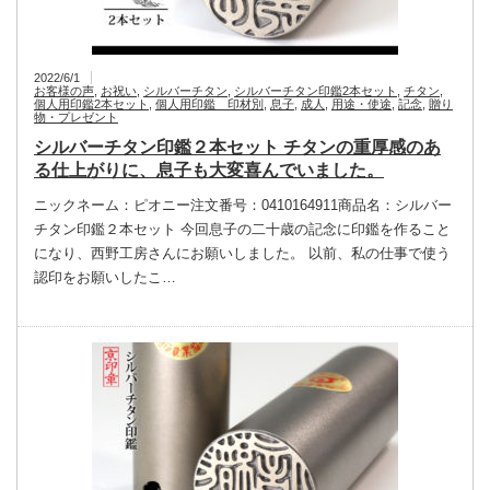
2022/6/1
お客様の声
,
お祝い
,
シルバーチタン
,
シルバーチタン印鑑2本セット
,
チタン
,
個人用印鑑2本セット
,
個人用印鑑 印材別
,
息子
,
成人
,
用途・使途
,
記念
,
贈り
物・プレゼント
シルバーチタン印鑑２本セット チタンの重厚感のあ
る仕上がりに、息子も大変喜んでいました。
ニックネーム：ピオニー注文番号：0410164911商品名：シルバー
チタン印鑑２本セット 今回息子の二十歳の記念に印鑑を作ること
になり、西野工房さんにお願いしました。 以前、私の仕事で使う
認印をお願いしたこ…