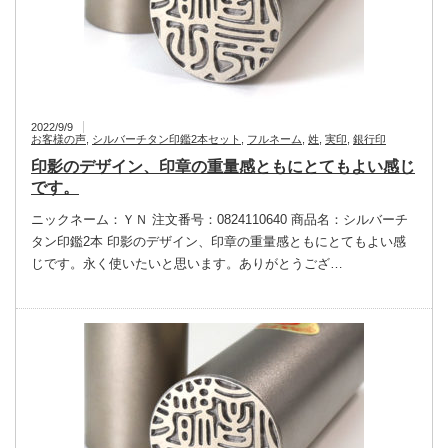
2022/9/9
お客様の声
,
シルバーチタン印鑑2本セット
,
フルネーム
,
姓
,
実印
,
銀行印
印影のデザイン、印章の重量感ともにとてもよい感じ
です。
ニックネーム：ＹＮ 注文番号：0824110640 商品名：シルバーチ
タン印鑑2本 印影のデザイン、印章の重量感ともにとてもよい感
じです。永く使いたいと思います。ありがとうござ…