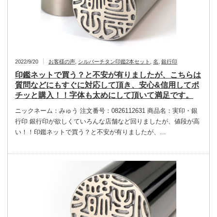
2022/9/20
お客様の声
,
シルバーチタン印鑑2本セット
,
名
,
銀行印
印鑑ネットで買う？と不安が有りましたが、こちらは
質問などにもすぐに対応して頂き、安心&信用してポ
チッと購入！！字体も太めにして頂いて満足です。
ニックネーム：みゅう 注文番号：0826112631 商品名：実印・銀
行印 銀行印が欲しくていろんな店舗など回りましたが、値段が高
い！！印鑑ネットで買う？と不安が有りましたが、…