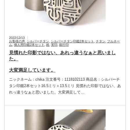
2022/12/13
お客様の声
,
シルバーチタン
,
シルバーチタン印鑑2本セット
,
チタン
,
フルネー
ム
,
個人用印鑑2本セット
,
姓
,
実印
,
銀行印
見慣れた印影ではない、あれっ違うなぁと思いまし
た。
大変満足しています。
ニックネーム：chika 注文番号：1118102113 商品名：シルバーチ
タン印鑑2本セット16.5ミリ＋13.5ミリ 見慣れた印影ではない、あ
れっ違うなぁと思いました。大変満足して…