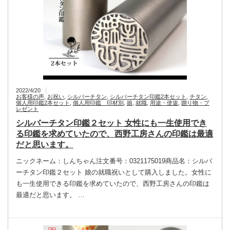
2022/4/20
お客様の声
,
お祝い
,
シルバーチタン
,
シルバーチタン印鑑2本セット
,
チタン
,
個人用印鑑2本セット
,
個人用印鑑 印材別
,
娘
,
就職
,
用途・使途
,
贈り物・プ
レゼント
シルバーチタン印鑑２セット 女性にも一生使用でき
る印鑑を求めていたので、西野工房さんの印鑑は最適
だと思います。
ニックネーム：しんちゃん注文番号：0321175019商品名：シルバ
ーチタン印鑑２セット 娘の就職祝いとして購入しました。女性に
も一生使用できる印鑑を求めていたので、西野工房さんの印鑑は
最適だと思います。 …