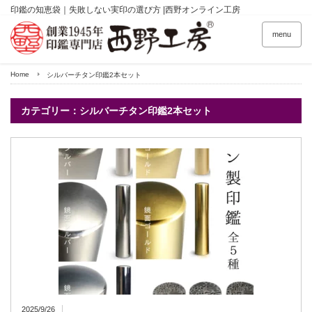
印鑑の知恵袋｜失敗しない実印の選び方 |西野オンライン工房
menu
Home
シルバーチタン印鑑2本セット
カテゴリー：シルバーチタン印鑑2本セット
2025/9/26