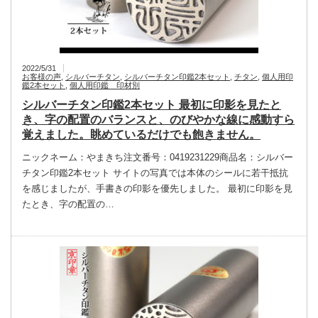
2022/5/31
お客様の声
,
シルバーチタン
,
シルバーチタン印鑑2本セット
,
チタン
,
個人用印
鑑2本セット
,
個人用印鑑 印材別
シルバーチタン印鑑2本セット 最初に印影を見たと
き、字の配置のバランスと、のびやかな線に感動すら
覚えました。眺めているだけでも飽きません。
ニックネーム：やまきち注文番号：0419231229商品名：シルバー
チタン印鑑2本セット サイトの写真では本体のシールに若干抵抗
を感じましたが、手書きの印影を優先しました。 最初に印影を見
たとき、字の配置の…