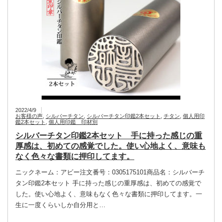
2022/4/9
お客様の声
,
シルバーチタン
,
シルバーチタン印鑑2本セット
,
チタン
,
個人用印
鑑2本セット
,
個人用印鑑 印材別
シルバーチタン印鑑2本セット 手に持った感じの重
厚感は、初めての感覚でした。使い心地よく、意味も
なく色々な書類に押印してます。
ニックネーム：アビー注文番号：0305175101商品名：シルバーチ
タン印鑑2本セット 手に持った感じの重厚感は、初めての感覚で
した。使い心地よく、意味もなく色々な書類に押印してます。一
生に一度くらいしか自分用と…