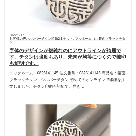
2022/9/17
お客様の声
,
シルバーチタン印鑑2本セット
,
フルネーム
,
姓
,
鏡面ブラックチタ
ン
字体のデザインが複雑なのにアウトラインが綺麗で
す。チタンは強度もあり、朱肉が均等につくので捺印
も鮮明です。
ニックネーム：0826141145 注文番号：0826141145 商品名：鏡面
ブラックチタン、シルバーチタン 初めてのオンラインで印鑑を注
文しました。チタン印鑑も初めて。届き…