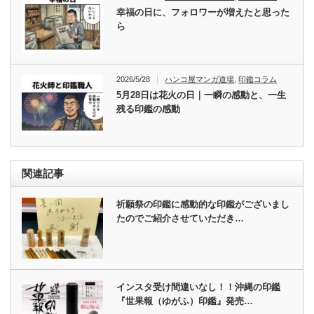
幸福の日に、フォロワーが増えたと思った
ら
2026/5/28
ハンコ屋マンガ道場
,
印鑑コラム
5月28日は花火の日｜一瞬の感動と、一生
残る印鑑の感動
関連記事
祈願祭の印鑑に感動的な印鑑がございまし
たのでご紹介させていただき…
インスタ受け間違いなし！！沖縄の印鑑
『世果報（ゆがふ）印鑑』発売…