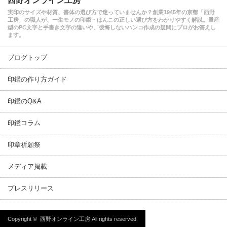
西野オンライン工房
実印のサイズや材質、書体の選び方で迷っていませんか？創業1945年の京都「西野
工房」の職人が、一生モノの印鑑・はんこの正しい選び方をわかりやすく解説。量産
型のPC文字と手書き文字の違いや、後悔しないハンコ作成の疑問にプロがお答えし
ます。
ブログトップ
印鑑の作り方ガイド
印鑑のQ&A
印鑑コラム
印章祈願祭
メディア掲載
プレスリリース
Copyright ©
西野オンライン工房
All rights reserved.