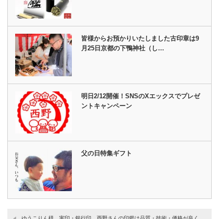
皆様からお預かりいたしました古印章は9
月25日京都の下鴨神社（し…
明日2/12開催！SNSのXエックスでプレゼ
ントキャンペーン
父の日特集ギフト
ゆうこりん様 実印・銀行印 西野さんの印鑑は品質・技術・価格が良く