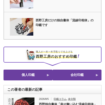
西野工房だけの独自書体「流線印相体」の
印鑑です
職人が一本一本手彫りで仕上げる
西野工房のおすすめ印鑑
個人印鑑
会社印鑑
この著者の最新の記事
2026/8/5
印鑑コラム
,
未分類
西野独自書体「幸せ舞い込む流線印相体」