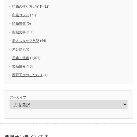
印鑑の作り方ガイド
(12)
印鑑コラム
(71)
印鑑種類
(0)
彫刻文字
(103)
新人スタッフ日記
(44)
未分類
(33)
用途・使途
(1,024)
製品情報
(48)
西野工房のこだわり
(1)
アーカイブ