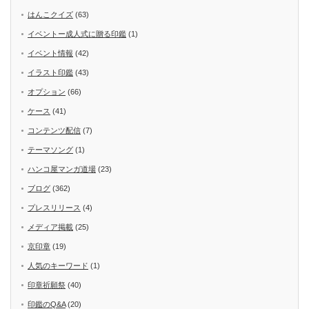
はんこクイズ
(63)
イベントー成人式に贈る印鑑
(1)
イベント情報
(42)
イラスト印鑑
(43)
オプション
(66)
ケース
(41)
コンテンツ配信
(7)
テーマソング
(1)
ハンコ屋マンガ道場
(23)
ブログ
(362)
プレスリリース
(4)
メディア掲載
(25)
京印章
(19)
人気のキーワード
(1)
印章祈願祭
(40)
印鑑のQ&A
(20)