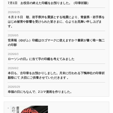
7月1日 お役目の終えた印鑑をお預りました。（印章祈願）
2026/6/25
６月２５日 朝、岩手県沖を震源とする地震により、青森県・岩手県を
はじめ被害や影響を受けられた皆さまに、心よりお見舞い申し上げま
す。
2026/6/5
世果報（ゆがふ）印鑑はロゴマークに使えますか？書家が書く唯一無二
の印影
2026/6/3
ローソンの日』に当て字の印鑑を考えてみました
2026/6/2
本日も、古印章をお預かりしました。月末に行われる下鴨神社の印章祈
願祭にて 大切にご供養させていただきます 。
2026/5/29
幸福の日にちなんで、2コマ漫画を作りました。