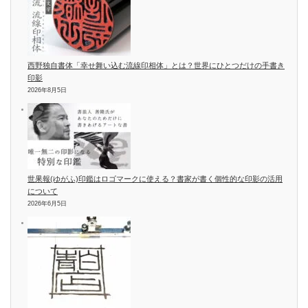
西野独自書体「幸せ舞い込む流線印相体」とは？世界にひとつだけの手書き
印影
2026年8月5日
世果報(ゆがふ)印鑑はロゴマークに使える？書家が書く個性的な印影の活用
について
2026年6月5日