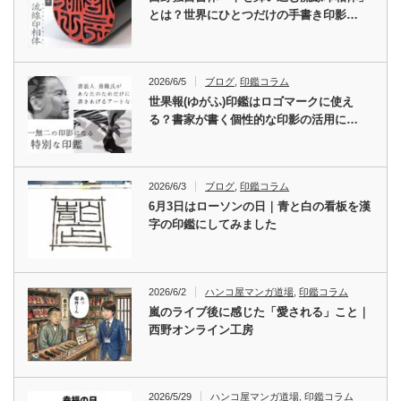
とは？世界にひとつだけの手書き印影…
2026/6/5
ブログ
,
印鑑コラム
世果報(ゆがふ)印鑑はロゴマークに使え
る？書家が書く個性的な印影の活用に…
2026/6/3
ブログ
,
印鑑コラム
6月3日はローソンの日｜青と白の看板を漢
字の印鑑にしてみました
2026/6/2
ハンコ屋マンガ道場
,
印鑑コラム
嵐のライブ後に感じた「愛される」こと｜
西野オンライン工房
2026/5/29
ハンコ屋マンガ道場
,
印鑑コラム