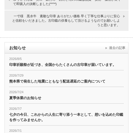
て即購入の決断しました(*^^*)
一寸様 黒水牛 素敵な印章 ありがたい価格 早く丁寧な仕事ぶりに安心
と信頼をいだきました。古印鑑の供養もして頂けるようなのでお願いしよ
うと思います。
お知らせ
過去の記事
2026/8/5
印章祈願祭が近づき、全国からたくさんの古印章が届いています。
2026/7/29
熊本県で発生した地震にともなう配送遅延のご案内について
2026/7/24
夏季休業のお知らせ
2026/7/7
七夕の今日、これからの人生に寄り添う一本として、想いを込めた印鑑
を作ってみませんか。
2026/7/1