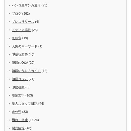
ハンコ屋マンガ道場
(23)
ブログ
(362)
プレスリリース
(4)
メディア掲載
(25)
京印章
(19)
人気のキーワード
(1)
印章祈願祭
(40)
印鑑のQ&A
(20)
印鑑の作り方ガイド
(12)
印鑑コラム
(71)
印鑑種類
(0)
彫刻文字
(103)
新人スタッフ日記
(44)
未分類
(33)
用途・使途
(1,024)
製品情報
(48)