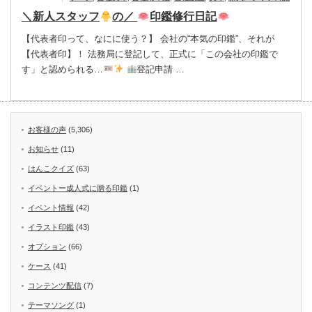
＼新人スタッフ
の／
印鑑修行日記
【代表者印って、なにに使う？】 会社の“本気の印鑑”、それが
【代表者印】！ 法務局に登記して、正式に「この会社の印鑑で
す」と認められる…
登記申請 …
お客様の声
(5,306)
お知らせ
(11)
はんこクイズ
(63)
イベントー成人式に贈る印鑑
(1)
イベント情報
(42)
イラスト印鑑
(43)
オプション
(66)
ケース
(41)
コンテンツ配信
(7)
テーマソング
(1)