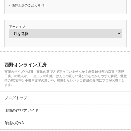
西野工房のこだわり
(1)
アーカイブ
西野オンライン工房
実印のサイズや材質、書体の選び方で迷っていませんか？創業1945年の京都「西野
工房」の職人が、一生モノの印鑑・はんこの正しい選び方をわかりやすく解説。量産
型のPC文字と手書き文字の違いや、後悔しないハンコ作成の疑問にプロがお答えし
ます。
ブログトップ
印鑑の作り方ガイド
印鑑のQ&A