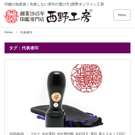
印鑑の知恵袋｜失敗しない実印の選び方 |西野オンライン工房
menu
Home
代表者印
タグ：代表者印
2025/8/20
ブログ
,
会社実印
,
会社用印鑑
,
会社設立
,
実印
,
新人スタッフ日記