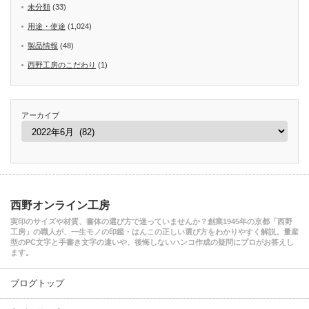
未分類
(33)
用途・使途
(1,024)
製品情報
(48)
西野工房のこだわり
(1)
アーカイブ
西野オンライン工房
実印のサイズや材質、書体の選び方で迷っていませんか？創業1945年の京都「西野
工房」の職人が、一生モノの印鑑・はんこの正しい選び方をわかりやすく解説。量産
型のPC文字と手書き文字の違いや、後悔しないハンコ作成の疑問にプロがお答えし
ます。
ブログトップ