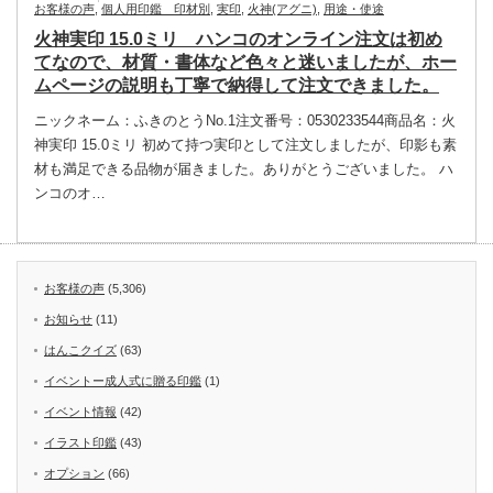
お客様の声
,
個人用印鑑 印材別
,
実印
,
火神(アグニ)
,
用途・使途
火神実印 15.0ミリ ハンコのオンライン注文は初め
てなので、材質・書体など色々と迷いましたが、ホー
ムページの説明も丁寧で納得して注文できました。
ニックネーム：ふきのとうNo.1注文番号：0530233544商品名：火
神実印 15.0ミリ 初めて持つ実印として注文しましたが、印影も素
材も満足できる品物が届きました。ありがとうございました。 ハ
ンコのオ…
お客様の声
(5,306)
お知らせ
(11)
はんこクイズ
(63)
イベントー成人式に贈る印鑑
(1)
イベント情報
(42)
イラスト印鑑
(43)
オプション
(66)