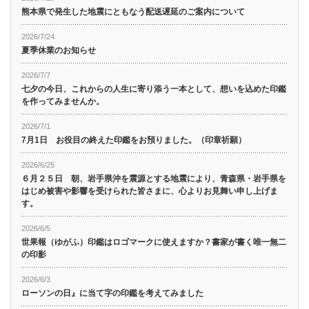
熊本県で発生した地震にともなう配送遅延のご案内について
2026/7/24
夏季休業のお知らせ
2026/7/7
七夕の今日、これからの人生に寄り添う一本として、想いを込めた印鑑
を作ってみませんか。
2026/7/1
7月1日 お役目の終えた印鑑をお預りました。（印章祈願）
2026/6/25
６月２５日 朝、岩手県沖を震源とする地震により、青森県・岩手県を
はじめ被害や影響を受けられた皆さまに、心よりお見舞い申し上げま
す。
2026/6/5
世果報（ゆがふ）印鑑はロゴマークに使えますか？書家が書く唯一無二
の印影
2026/6/3
ローソンの日』に当て字の印鑑を考えてみました