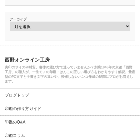
アーカイブ
西野オンライン工房
実印のサイズや材質、書体の選び方で迷っていませんか？創業1945年の京都「西野
工房」の職人が、一生モノの印鑑・はんこの正しい選び方をわかりやすく解説。量産
型のPC文字と手書き文字の違いや、後悔しないハンコ作成の疑問にプロがお答えし
ます。
ブログトップ
印鑑の作り方ガイド
印鑑のQ&A
印鑑コラム