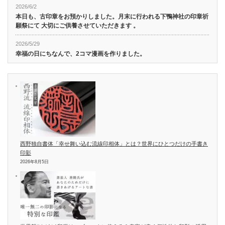
2026/6/2
本日も、古印章をお預かりしました。月末に行われる下鴨神社の印章祈
願祭にて 大切にご供養させていただきます 。
2026/5/29
幸福の日にちなんで、2コマ漫画を作りました。
西野独自書体「幸せ舞い込む流線印相体」とは？世界にひとつだけの手書き
印影
2026年8月5日