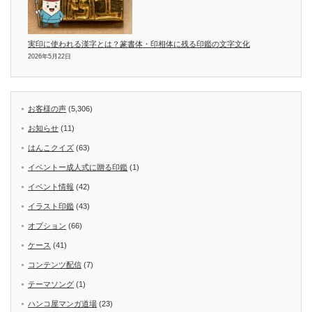
実印に使われる漢字とは？篆書体・印相体に残る印鑑の文字文化
2026年5月22日
お客様の声
(5,306)
お知らせ
(11)
はんこクイズ
(63)
イベントー成人式に贈る印鑑
(1)
イベント情報
(42)
イラスト印鑑
(43)
オプション
(66)
ケース
(41)
コンテンツ配信
(7)
テーマソング
(1)
ハンコ屋マンガ道場
(23)