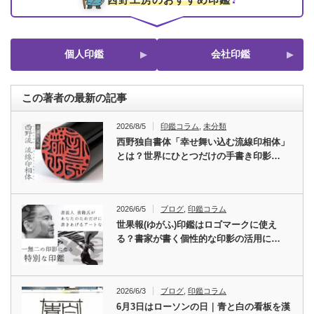
個人印鑑
会社印鑑
この著者の最新の記事
2026/8/5
印鑑コラム
,
未分類
西野独自書体「幸せ舞い込む流線印相体」
とは？世界にひとつだけの手書き印影…
2026/6/5
ブログ
,
印鑑コラム
世果報(ゆがふ)印鑑はロゴマークに使え
る？書家が書く個性的な印影の活用に…
2026/6/3
ブログ
,
印鑑コラム
6月3日はローソンの日｜青と白の看板を漢