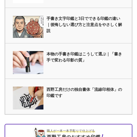
手書き文字印鑑と3日でできる印鑑の違い
｜後悔しない選び方と注意点をやさしく解
説
本物の手書き印鑑はこうして選ぶ｜「書き
手で変わる印影の質」
西野工房だけの独自書体「流線印相体」の
印鑑です
職人が一本一本手彫りで仕上げる
西野工房のおすすめ印鑑