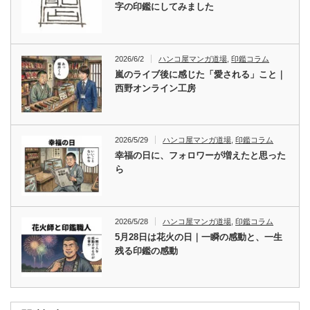
字の印鑑にしてみました
2026/6/2
ハンコ屋マンガ道場
,
印鑑コラム
嵐のライブ後に感じた「愛される」こと｜
西野オンライン工房
2026/5/29
ハンコ屋マンガ道場
,
印鑑コラム
幸福の日に、フォロワーが増えたと思った
ら
2026/5/28
ハンコ屋マンガ道場
,
印鑑コラム
5月28日は花火の日｜一瞬の感動と、一生
残る印鑑の感動