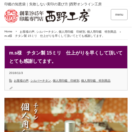
印鑑の知恵袋｜失敗しない実印の選び方 |西野オンライン工房
menu
Home
お客様の声
,
シルバーチタン
,
個人用印鑑 印材別
,
個人用印鑑 特別商品
m.s様 チタン製 15ミリ 仕上がりを早くして頂いてとても感謝してます。
m.s様 チタン製 15ミリ 仕上がりを早くして頂いて
とても感謝してます。
2018/11/3
お客様の声
,
シルバーチタン
,
個人用印鑑 印材別
,
個人用印鑑 特別商品