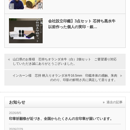
会社設立印鑑】3点セット 芯持ち黒水牛
以前作った個人の実印・銀…
山口県のお客様 芯持ちオランダ水牛（白）2個セット ご要望通り対応
していただき誠にありがとうございました。
インカーン様 芯持 柄入りオランダ水牛16.5mm 印鑑本体の感触、朱肉
ののり、印影の鮮明さ共に満足して居ります。
お知らせ
過去の記事
2026/8/5
印章祈願祭が近づき、全国からたくさんの古印章が届いています。
2026/7/29