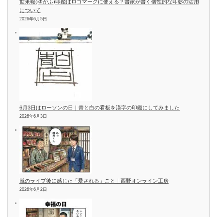
世果報(ゆがふ)印鑑はロゴマークに使える？書家が書く個性的な印影の活用
について
2026年6月5日
6月3日はローソンの日｜青と白の看板を漢字の印鑑にしてみました
2026年6月3日
嵐のライブ後に感じた「愛される」こと｜西野オンライン工房
2026年6月2日