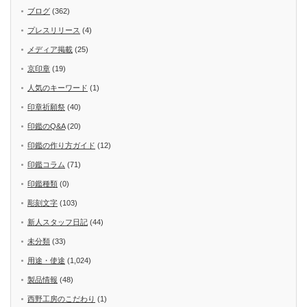
ブログ
(362)
プレスリリース
(4)
メディア掲載
(25)
京印章
(19)
人気のキーワード
(1)
印章祈願祭
(40)
印鑑のQ&A
(20)
印鑑の作り方ガイド
(12)
印鑑コラム
(71)
印鑑種類
(0)
彫刻文字
(103)
新人スタッフ日記
(44)
未分類
(33)
用途・使途
(1,024)
製品情報
(48)
西野工房のこだわり
(1)