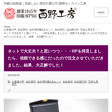
印鑑の知恵袋｜失敗しない実印の選び方 |西野オンライン工房
menu
Home
お客様の声
,
会社実印
,
会社用印鑑3点セット
,
会社角印
,
会社銀行印
,
芯持ち黒水牛
ネットで大丈夫？と思いつつ・・・HPを拝見しましたら、信頼できる感じだったので注文さ
せていただきました。結果、大正解でした！
ネットで大丈夫？と思いつつ・・・HPを拝見しまし
たら、信頼できる感じだったので注文させていただき
ました。結果、大正解でした！
2022/9/20
お客様の声
,
会社実印
,
会社用印鑑3点セット
,
会社角印
,
会社銀行印
,
芯持ち黒
水牛