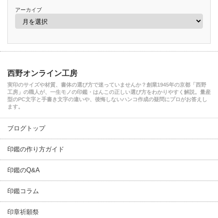
アーカイブ
西野オンライン工房
実印のサイズや材質、書体の選び方で迷っていませんか？創業1945年の京都「西野
工房」の職人が、一生モノの印鑑・はんこの正しい選び方をわかりやすく解説。量産
型のPC文字と手書き文字の違いや、後悔しないハンコ作成の疑問にプロがお答えし
ます。
ブログトップ
印鑑の作り方ガイド
印鑑のQ&A
印鑑コラム
印章祈願祭