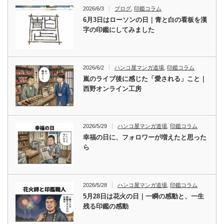
2026/6/3
ブログ
,
印鑑コラム
6月3日はローソンの日｜青と白の看板を漢
字の印鑑にしてみました
2026/6/2
ハンコ屋マンガ道場
,
印鑑コラム
嵐のライブ後に感じた「愛される」こと｜
西野オンライン工房
2026/5/29
ハンコ屋マンガ道場
,
印鑑コラム
幸福の日に、フォロワーが増えたと思った
ら
2026/5/28
ハンコ屋マンガ道場
,
印鑑コラム
5月28日は花火の日｜一瞬の感動と、一生
残る印鑑の感動