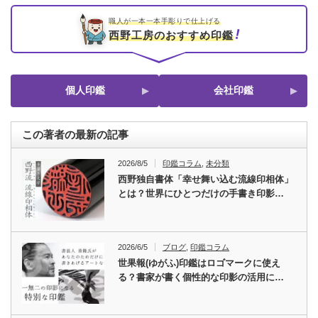
職人が一本一本手彫りで仕上げる
西野工房のおすすめ印鑑
個人印鑑
会社印鑑
この著者の最新の記事
2026/8/5
印鑑コラム
,
未分類
西野独自書体「幸せ舞い込む流線印相体」
とは？世界にひとつだけの手書き印影…
2026/6/5
ブログ
,
印鑑コラム
世果報(ゆがふ)印鑑はロゴマークに使え
る？書家が書く個性的な印影の活用に…