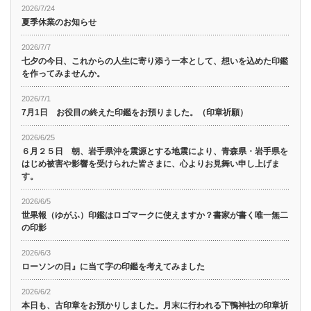
2026/7/24
夏季休業のお知らせ
2026/7/7
七夕の今日、これからの人生に寄り添う一本として、想いを込めた印鑑
を作ってみませんか。
2026/7/1
7月1日 お役目の終えた印鑑をお預りました。（印章祈願）
2026/6/25
６月２５日 朝、岩手県沖を震源とする地震により、青森県・岩手県を
はじめ被害や影響を受けられた皆さまに、心よりお見舞い申し上げま
す。
2026/6/5
世果報（ゆがふ）印鑑はロゴマークに使えますか？書家が書く唯一無二
の印影
2026/6/3
ローソンの日』に当て字の印鑑を考えてみました
2026/6/2
本日も、古印章をお預かりしました。月末に行われる下鴨神社の印章祈