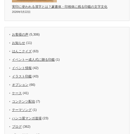
実印に使われる漢字とは？篆書体・印相体に残る印鑑の文字文化
2026年5月22日
お客様の声
(5,306)
お知らせ
(11)
はんこクイズ
(63)
イベントー成人式に贈る印鑑
(1)
イベント情報
(42)
イラスト印鑑
(43)
オプション
(66)
ケース
(41)
コンテンツ配信
(7)
テーマソング
(1)
ハンコ屋マンガ道場
(23)
ブログ
(362)