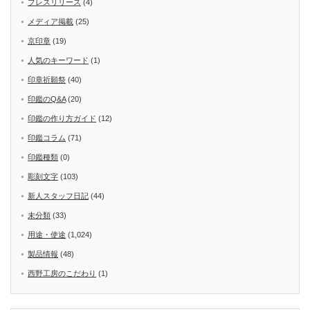
プレスリリース
(4)
メディア掲載
(25)
京印章
(19)
人気のキーワード
(1)
印章祈願祭
(40)
印鑑のQ&A
(20)
印鑑の作り方ガイド
(12)
印鑑コラム
(71)
印鑑種類
(0)
彫刻文字
(103)
新人スタッフ日記
(44)
未分類
(33)
用途・使途
(1,024)
製品情報
(48)
西野工房のこだわり
(1)