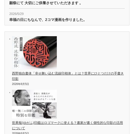
願祭にて 大切にご供養させていただきます 。
2026/5/29
幸福の日にちなんで、2コマ漫画を作りました。
西野独自書体「幸せ舞い込む流線印相体」とは？世界にひとつだけの手書き
印影
2026年8月5日
世果報(ゆがふ)印鑑はロゴマークに使える？書家が書く個性的な印影の活用
について
2026年6月5日