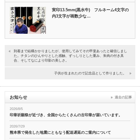
実印13.5mm(黒水牛) フルネーム4文字の
内3文字が画数少な…
到着まで結構かかりましたが、使用してみてその甲斐あったと確信しまし
た。チタンのひんやりとした感触、ずっしりとした重み、朱肉の付き具
合、そしてなにより印影の美しさ。
子供が生まれたので記念品として作りました。
お知らせ
過去の記事
2026/8/5
印章祈願祭が近づき、全国からたくさんの古印章が届いています。
2026/7/29
熊本県で発生した地震にともなう配送遅延のご案内について