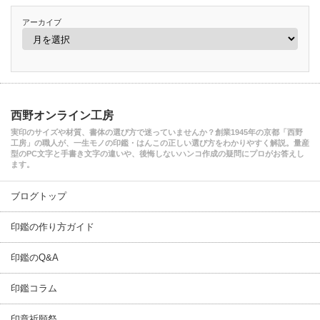
アーカイブ
西野オンライン工房
実印のサイズや材質、書体の選び方で迷っていませんか？創業1945年の京都「西野
工房」の職人が、一生モノの印鑑・はんこの正しい選び方をわかりやすく解説。量産
型のPC文字と手書き文字の違いや、後悔しないハンコ作成の疑問にプロがお答えし
ます。
ブログトップ
印鑑の作り方ガイド
印鑑のQ&A
印鑑コラム
印章祈願祭