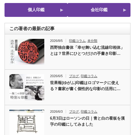
個人印鑑
会社印鑑
この著者の最新の記事
2026/8/5
印鑑コラム
,
未分類
西野独自書体「幸せ舞い込む流線印相体」
とは？世界にひとつだけの手書き印影…
2026/6/5
ブログ
,
印鑑コラム
世果報(ゆがふ)印鑑はロゴマークに使え
る？書家が書く個性的な印影の活用に…
2026/6/3
ブログ
,
印鑑コラム
6月3日はローソンの日｜青と白の看板を漢
字の印鑑にしてみました