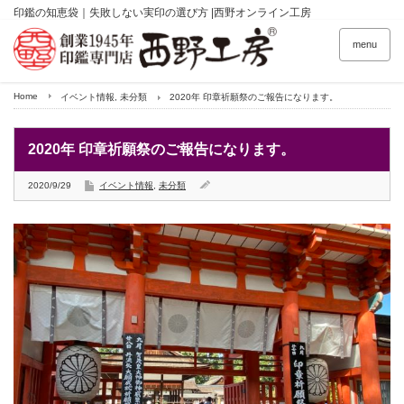
印鑑の知恵袋｜失敗しない実印の選び方 |西野オンライン工房
menu
Home
イベント情報
,
未分類
2020年 印章祈願祭のご報告になります。
2020年 印章祈願祭のご報告になります。
2020/9/29
イベント情報
,
未分類