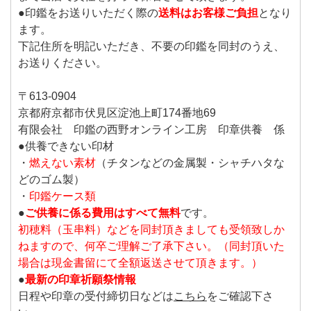
●印鑑をお送りいただく際の
送料はお客様ご負担
となり
ます。
下記住所を明記いただき、不要の印鑑を同封のうえ、
お送りください。
〒613-0904
京都府京都市伏見区淀池上町174番地69
有限会社 印鑑の西野オンライン工房 印章供養 係
●供養できない印材
・
燃えない素材
（チタンなどの金属製・シャチハタな
どのゴム製）
・
印鑑ケース類
●
ご供養に係る費用はすべて無料
です。
初穂料（玉串料）などを同封頂きましても受領致しか
ねますので、何卒ご理解ご了承下さい。（同封頂いた
場合は現金書留にて全額返送させて頂きます。）
●
最新の印章祈願祭情報
日程や印章の受付締切日などは
こちら
をご確認下さ