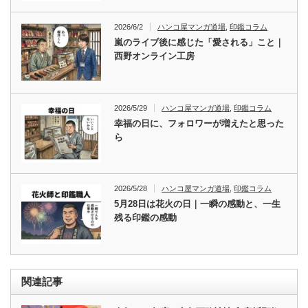
2026/6/2
ハンコ屋マンガ道場
,
印鑑コラム
嵐のライブ後に感じた「愛される」こと｜
西野オンライン工房
2026/5/29
ハンコ屋マンガ道場
,
印鑑コラム
幸福の日に、フォロワーが増えたと思った
ら
2026/5/28
ハンコ屋マンガ道場
,
印鑑コラム
5月28日は花火の日｜一瞬の感動と、一生
残る印鑑の感動
関連記事