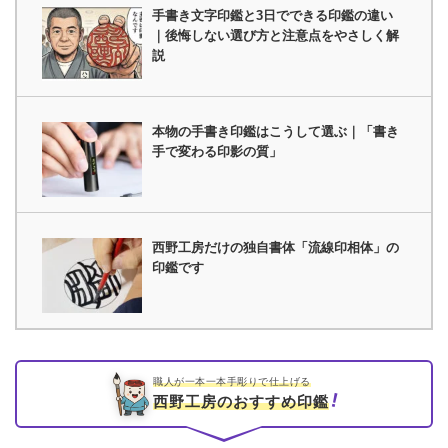
手書き文字印鑑と3日でできる印鑑の違い
｜後悔しない選び方と注意点をやさしく解
説
本物の手書き印鑑はこうして選ぶ｜「書き
手で変わる印影の質」
西野工房だけの独自書体「流線印相体」の
印鑑です
職人が一本一本手彫りで仕上げる
西野工房のおすすめ印鑑