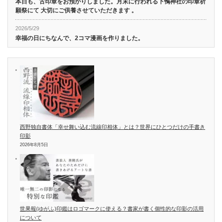
本日も、古印章をお預かりしました。月末に行われる下鴨神社の印章祈
願祭にて 大切にご供養させていただきます 。
2026/5/29
幸福の日にちなんで、2コマ漫画を作りました。
西野独自書体「幸せ舞い込む流線印相体」とは？世界にひとつだけの手書き
印影
2026年8月5日
世果報(ゆがふ)印鑑はロゴマークに使える？書家が書く個性的な印影の活用
について