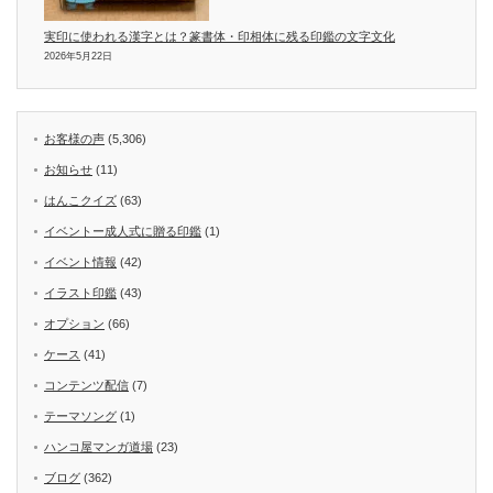
実印に使われる漢字とは？篆書体・印相体に残る印鑑の文字文化
2026年5月22日
お客様の声
(5,306)
お知らせ
(11)
はんこクイズ
(63)
イベントー成人式に贈る印鑑
(1)
イベント情報
(42)
イラスト印鑑
(43)
オプション
(66)
ケース
(41)
コンテンツ配信
(7)
テーマソング
(1)
ハンコ屋マンガ道場
(23)
ブログ
(362)