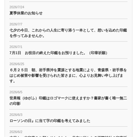
2026/7/24
夏季休業のお知らせ
2026/7/7
七夕の今日、これからの人生に寄り添う一本として、想いを込めた印鑑
を作ってみませんか。
2026/7/1
7月1日 お役目の終えた印鑑をお預りました。（印章祈願）
2026/6/25
６月２５日 朝、岩手県沖を震源とする地震により、青森県・岩手県を
はじめ被害や影響を受けられた皆さまに、心よりお見舞い申し上げま
す。
2026/6/5
世果報（ゆがふ）印鑑はロゴマークに使えますか？書家が書く唯一無二
の印影
2026/6/3
ローソンの日』に当て字の印鑑を考えてみました
2026/6/2