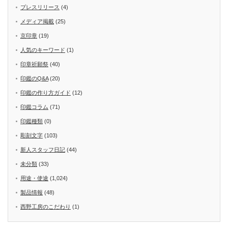
プレスリリース
(4)
メディア掲載
(25)
京印章
(19)
人気のキーワード
(1)
印章祈願祭
(40)
印鑑のQ&A
(20)
印鑑の作り方ガイド
(12)
印鑑コラム
(71)
印鑑種類
(0)
彫刻文字
(103)
新人スタッフ日記
(44)
未分類
(33)
用途・使途
(1,024)
製品情報
(48)
西野工房のこだわり
(1)