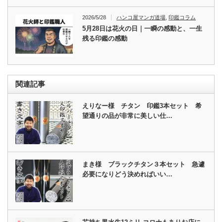
2026/5/28
ハンコ屋マンガ道場
,
印鑑コラム
5月28日は花火の日｜一瞬の感動と、一生
残る印鑑の感動
関連記事
えりなー様 チタン 印鑑3本セット 希
望通りの品が非常に美しい仕…
まき様 ブラックチタン３本セット 急遽
必要になりどう決めればいい…