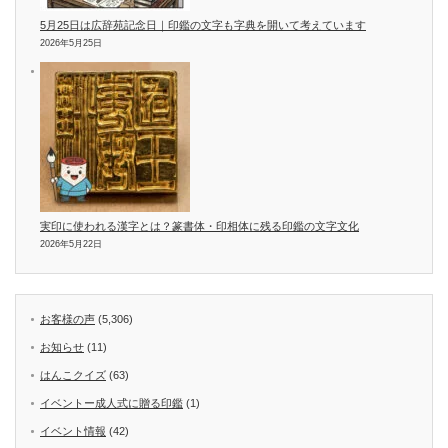
5月25日は広辞苑記念日｜印鑑の文字も字典を開いて考えています
2026年5月25日
実印に使われる漢字とは？篆書体・印相体に残る印鑑の文字文化
2026年5月22日
お客様の声
(5,306)
お知らせ
(11)
はんこクイズ
(63)
イベントー成人式に贈る印鑑
(1)
イベント情報
(42)