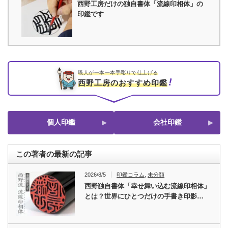
西野工房だけの独自書体「流線印相体」の
印鑑です
職人が一本一本手彫りで仕上げる
西野工房のおすすめ印鑑
個人印鑑
会社印鑑
この著者の最新の記事
2026/8/5
印鑑コラム
,
未分類
西野独自書体「幸せ舞い込む流線印相体」
とは？世界にひとつだけの手書き印影…