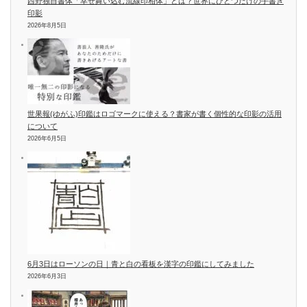
西野独自書体「幸せ舞い込む流線印相体」とは？世界にひとつだけの手書き
印影
2026年8月5日
世果報(ゆがふ)印鑑はロゴマークに使える？書家が書く個性的な印影の活用
について
2026年6月5日
6月3日はローソンの日｜青と白の看板を漢字の印鑑にしてみました
2026年6月3日