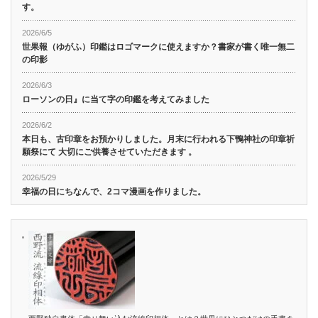
す。
2026/6/5
世果報（ゆがふ）印鑑はロゴマークに使えますか？書家が書く唯一無二
の印影
2026/6/3
ローソンの日』に当て字の印鑑を考えてみました
2026/6/2
本日も、古印章をお預かりしました。月末に行われる下鴨神社の印章祈
願祭にて 大切にご供養させていただきます 。
2026/5/29
幸福の日にちなんで、2コマ漫画を作りました。