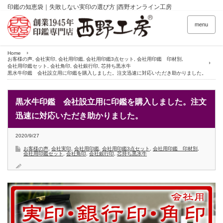
印鑑の知恵袋｜失敗しない実印の選び方 |西野オンライン工房
menu
Home
お客様の声
,
会社実印
,
会社用印鑑
,
会社用印鑑3点セット
,
会社用印鑑 印材別
,
会社用印鑑セット
,
会社角印
,
会社銀行印
,
芯持ち黒水牛
黒水牛印鑑 会社設立用に印鑑を購入しました。注文迅速に対応いただき助かりました。
黒水牛印鑑 会社設立用に印鑑を購入しました。注文
迅速に対応いただき助かりました。
2020/9/27
お客様の声
,
会社実印
,
会社用印鑑
,
会社用印鑑3点セット
,
会社用印鑑 印材別
,
会社用印鑑セット
,
会社角印
,
会社銀行印
,
芯持ち黒水牛