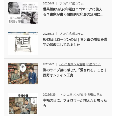
2026/6/5
ブログ
,
印鑑コラム
世果報(ゆがふ)印鑑はロゴマークに使え
る？書家が書く個性的な印影の活用に…
2026/6/3
ブログ
,
印鑑コラム
6月3日はローソンの日｜青と白の看板を漢
字の印鑑にしてみました
2026/6/2
ハンコ屋マンガ道場
,
印鑑コラム
嵐のライブ後に感じた「愛される」こと｜
西野オンライン工房
2026/5/29
ハンコ屋マンガ道場
,
印鑑コラム
幸福の日に、フォロワーが増えたと思った
ら