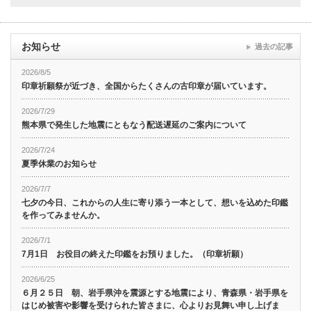
お知らせ
過去の記事
2026/8/5
印章祈願祭が近づき、全国からたくさんの古印章が届いています。
2026/7/29
熊本県で発生した地震にともなう配送遅延のご案内について
2026/7/24
夏季休業のお知らせ
2026/7/7
七夕の今日、これからの人生に寄り添う一本として、想いを込めた印鑑
を作ってみませんか。
2026/7/1
7月1日 お役目の終えた印鑑をお預りました。（印章祈願）
2026/6/25
６月２５日 朝、岩手県沖を震源とする地震により、青森県・岩手県を
はじめ被害や影響を受けられた皆さまに、心よりお見舞い申し上げま