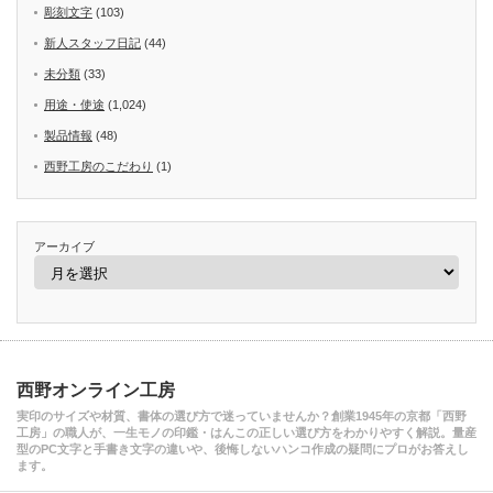
彫刻文字
(103)
新人スタッフ日記
(44)
未分類
(33)
用途・使途
(1,024)
製品情報
(48)
西野工房のこだわり
(1)
アーカイブ
西野オンライン工房
実印のサイズや材質、書体の選び方で迷っていませんか？創業1945年の京都「西野
工房」の職人が、一生モノの印鑑・はんこの正しい選び方をわかりやすく解説。量産
型のPC文字と手書き文字の違いや、後悔しないハンコ作成の疑問にプロがお答えし
ます。