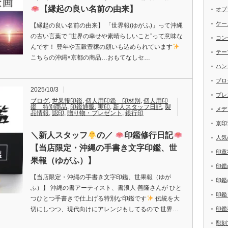
【縁起の良い名前の由来】
オプ
ケー
【縁起の良い名前の由来】 「世界報(ゆがふ)」って沖縄
の古い言葉で “世界の幸せや素晴らしいこと”って意味な
コン
んです！ 豊年や五穀豊穣の願いも込められています
テー
こちらの沖縄×京都の商品…おもてなしセ…
ハン
ブロ
2025/10/3
プレ
ブログ
,
世果報印鑑
,
個人用印鑑 印材別
,
個人用印
鑑 特別商品
,
印鑑通販
,
実印
,
新人スタッフ日記
,
製
メデ
品情報
,
認印
,
贈り物・プレゼント
,
銀行印
京印
＼新人スタッフ
の／
印鑑修行日記
人気
【当店限定・沖縄の手書き文字印鑑、世
印章
果報（ゆがふ）】
印鑑
【当店限定・沖縄の手書き文字印鑑、世果報（ゆが
印鑑
ふ）】 沖縄の書アーティスト、書浪人 善隆さんが ひと
印鑑
つひとつ手書きで仕上げる特別な印鑑です
伝統を大
切にしつつ、現代向けにアレンジもしてるので 世界…
印鑑
彫刻