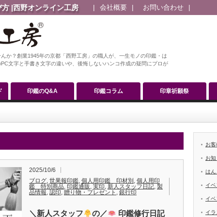
方 |西野オンライン工房
会社概要
お問い合わせ
んか？創業1945年の京都「西野工房」の職人が、一生モノの印鑑・は
PC文字と手書き文字の違いや、後悔しないハンコ作成の疑問にプロが
ド
印鑑のQ&A
印鑑コラム
印章祈願祭
お客
お知
2025/10/6
はん
ブログ
,
世果報印鑑
,
個人用印鑑 印材別
,
個人用印
イベ
鑑 特別商品
,
印鑑通販
,
実印
,
新人スタッフ日記
,
製
品情報
,
認印
,
贈り物・プレゼント
,
銀行印
イベ
＼新人スタッフ
の／
印鑑修行日記
イラ