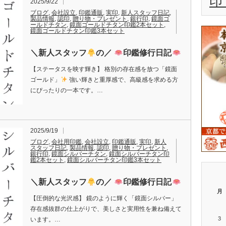
印
2025/9/22
ブログ
,
会社設立
,
印鑑通販
,
実印
,
新人スタッフ日記
,
製品情報
,
認印
,
贈り物・プレゼント
,
銀行印
,
鏡面ゴ
ールドチタン
,
鏡面ゴールドチタン印鑑2本セット
,
鏡面ゴールドチタン印鑑3本セット
＼新人スタッフ
の／
印鑑修行日記
【ステータスを映す輝き】 格別の存在感を放つ「鏡面
ゴールド」
強い輝きと重厚感で、高級感を求める方
にぴったりの一本です。…
2025/9/19
ブログ
,
会社用印鑑
,
会社設立
,
印鑑通販
,
実印
,
新人
スタッフ日記
,
製品情報
,
認印
,
贈り物・プレゼント
,
銀行印
,
鏡面シルバーチタン
,
鏡面シルバーチタン印
鑑2本セット
,
鏡面シルバーチタン印鑑3本セット
＼新人スタッフ
の／
印鑑修行日記
月
【圧倒的な光沢感】 鏡のように輝く「鏡面シルバー」
存在感抜群の仕上がりで、美しさと実用性を兼ね備えて
3
います。…