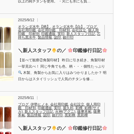
以上の純チタンを使用。 ・火にも水にも負…
2025/9/12
オランダ水牛【柄】
,
オランダ水牛【白】
,
ブログ
,
会社用印鑑
,
会社用印鑑 印材別
,
会社設立
,
個人用
印鑑 印材別
,
印鑑通販
,
実印
,
新人スタッフ日記
,
芯
持ち黒水牛
,
製品情報
,
認印
,
銀行印
＼新人スタッフ
の／
印鑑修行日記
【並べて観察②角製印材】 昨日に引き続き、角製印材
一挙見比べ！ 同じ牛角でも色、柄・・・個性たっぷり
木製、角製からお気に入りはみつかりましたか？ 明
日からはスタイリッシュで人気のチタンを修…
2025/9/11
ブログ
,
伊勢ヒノキ
,
会社用印鑑
,
会社設立
,
個人用印
鑑 印材別
,
印鑑通販
,
実印
,
屋久杉
,
彩樺
,
彩樺(サイ
カ)
,
新人スタッフ日記
,
火神(アグニ)
,
薩摩本柘
,
薩摩
本柘
,
製品情報
,
認印
,
銀行印
,
黒彩樺
,
黒彩樺
＼新人スタッフ
の／
印鑑修行日記