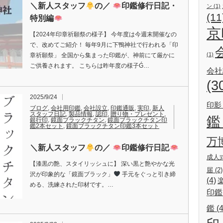
＼新人スタッフ
の／
印鑑修行日記・
ン
(1)
(11
特別編
京
【2024年印章祈願祭の様子】 今年度は今週末開催なの
で、改めてご紹介！ 毎年9月に下鴨神社で行われる「印
(1)
章祈願祭」 全国から集まった印鑑が、神前にて厳かに
ご供養されます。 こちらは昨年度の様子Ǵ…
会社
(3
2025/9/24
印影
ブログ
,
会社用印鑑
,
会社設立
,
印鑑通販
,
実印
,
新人
スタッフ日記
,
製品情報
,
認印
,
贈り物・プレゼント
,
鑑
銀行印
,
鏡面ブラックチタン
,
鏡面ブラックチタン印
鑑2本セット
,
鏡面ブラックチタン印鑑3本セット
万
＼新人スタッフ
の／
印鑑修行日記
成人
【漆黒の艶、スタイリッシュに】 深い黒と艶やかな光
届
(2)
沢が印象的な「鏡面ブラック」
手元をぐっと引き締
(4)
める、洗練された印材です。…
印鑑
鑑
(4