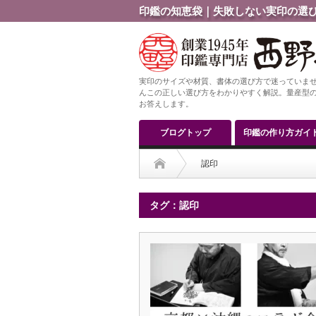
印鑑の知恵袋｜失敗しない実印の選び
実印のサイズや材質、書体の選び方で迷っていませ
んこの正しい選び方をわかりやすく解説。量産型の
お答えします。
ブログトップ
印鑑の作り方ガイ
認印
タグ：認印