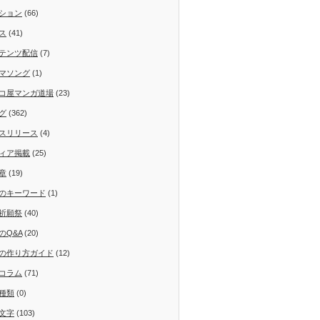
ション
(66)
ス
(41)
テンツ配信
(7)
マソング
(1)
コ屋マンガ道場
(23)
グ
(362)
スリリース
(4)
ィア掲載
(25)
章
(19)
のキーワード
(1)
祈願祭
(40)
のQ&A
(20)
の作り方ガイド
(12)
コラム
(71)
種類
(0)
文字
(103)