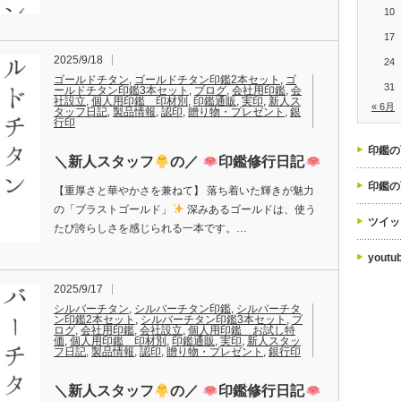
10
17
2025/9/18
24
ゴールドチタン
,
ゴールドチタン印鑑2本セット
,
ゴ
31
ールドチタン印鑑3本セット
,
ブログ
,
会社用印鑑
,
会
社設立
,
個人用印鑑 印材別
,
印鑑通販
,
実印
,
新人ス
« 6月
タッフ日記
,
製品情報
,
認印
,
贈り物・プレゼント
,
銀
行印
印鑑の
＼新人スタッフ
の／
印鑑修行日記
印鑑の
【重厚さと華やかさを兼ねて】 落ち着いた輝きが魅力
の「ブラストゴールド」
深みあるゴールドは、使う
ツイッ
たび誇らしさを感じられる一本です。…
yout
2025/9/17
シルバーチタン
,
シルバーチタン印鑑
,
シルバーチタ
ン印鑑2本セット
,
シルバーチタン印鑑3本セット
,
ブ
ログ
,
会社用印鑑
,
会社設立
,
個人用印鑑 お試し特
価
,
個人用印鑑 印材別
,
印鑑通販
,
実印
,
新人スタッ
フ日記
,
製品情報
,
認印
,
贈り物・プレゼント
,
銀行印
＼新人スタッフ
の／
印鑑修行日記