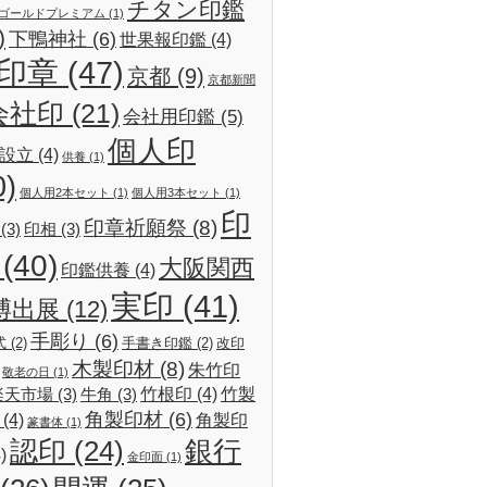
チタン印鑑
ゴールドプレミアム
(1)
)
下鴨神社
(6)
世果報印鑑
(4)
印章
(47)
京都
(9)
京都新聞
会社印
(21)
会社用印鑑
(5)
個人印
設立
(4)
供養
(1)
0)
個人用2本セット
(1)
個人用3本セット
(1)
印
印章祈願祭
(8)
(3)
印相
(3)
(40)
大阪関西
印鑑供養
(4)
実印
(41)
博出展
(12)
手彫り
(6)
式
(2)
手書き印鑑
(2)
改印
木製印材
(8)
朱竹印
敬老の日
(1)
竹根印
(4)
竹製
楽天市場
(3)
牛角
(3)
角製印材
(6)
(4)
角製印
篆書体
(1)
認印
(24)
銀行
)
金印面
(1)