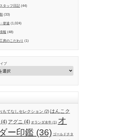
スタッフ日記
(44)
類
(33)
・使途
(1,024)
情報
(48)
工房のこだわり
(1)
イブ
はんこク
24おもてなしセレクション
(2)
オ
(4)
アグニ
(4)
オランダ水牛
(1)
ダー印鑑
(36)
ゴールドチタ