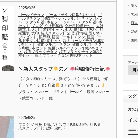
新人
2025/9/26
未分
ゴールドチタン
,
ゴールドチタン印鑑2本セット
,
ゴ
ールドチタン印鑑3本セット
,
シルバーチタン
,
シル
バーチタン印鑑2本セット
,
シルバーチタン印鑑3本
用途
セット
,
ブログ
,
会社用印鑑
,
会社用印鑑セット
,
会社
設立
,
個人用印鑑3本セット
,
個人用印鑑 印材別
,
印
製品
鑑通販
,
実印
,
新人スタッフ日記
,
製品情報
,
贈り物・
プレゼント
,
銀行印
,
鏡面ゴールドチタン
,
鏡面ゴー
西野
ルドチタン印鑑2本セット
,
鏡面ゴールドチタン印鑑
3本セット
,
鏡面シルバーチタン
,
鏡面シルバーチタ
ン印鑑2本セット
,
鏡面シルバーチタン印鑑3本セッ
ト
,
鏡面ブラックチタン
,
鏡面ブラックチタン印鑑2
本セット
,
鏡面ブラックチタン印鑑3本セット
アーカ
＼新人スタッフ
の／
印鑑修行日記
【チタン印鑑シリーズ、勢ぞろい！】 全５種類をご紹
介してきたチタン印鑑
まとめて並べてみました
・
ブラストシルバー ・ブラストゴールド ・鏡面シルバー
タグ
・鏡面ゴールド ・鏡…
20
2025/9/25
イズ
ブログ
,
会社用印鑑
,
会社設立
,
印章祈願祭
,
実印
,
新
ー
人スタッフ日記
,
認印
,
銀行印