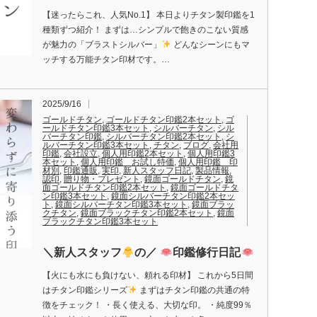
【迷ったらこれ、人気No.1】 本日よりチタン製印鑑を1
種類ずつ紹介！ まずは…シンプルで飽きのこない質感
が魅力の「ブラストシルバー」
どんなシーンにもマ
ッチする万能チタン印材です。…
2025/9/16
ゴールドチタン
,
ゴールドチタン印鑑2本セット
,
ゴ
ールドチタン印鑑3本セット
,
シルバーチタン
,
シル
バーチタン印鑑
,
シルバーチタン印鑑2本セット
,
シ
ルバーチタン印鑑3本セット
,
チタン
,
ブログ
,
会社用
印鑑
,
会社設立
,
個人用印鑑2本セット
,
個人用印鑑3
本セット
,
個人用印鑑 お試し特価
,
個人用印鑑 印
材別
,
印鑑通販
,
実印
,
新人スタッフ日記
,
製品情報
,
認印
,
贈り物・プレゼント
,
鏡面ゴールドチタン
,
鏡
面ゴールドチタン印鑑2本セット
,
鏡面ゴールドチタ
ン印鑑3本セット
,
鏡面シルバーチタン印鑑2本セッ
ト
,
鏡面シルバーチタン印鑑3本セット
,
鏡面ブラッ
クチタン
,
鏡面ブラックチタン印鑑2本セット
,
鏡面
ブラックチタン印鑑3本セット
＼新人スタッフ
の／
印鑑修行日記
【火にも水にも負けない、頼れる印材】 これから5日間
はチタン印鑑シリーズ
まずはチタン印鑑の共通の特
徴をチェック！ ・長く使える、大切な印。 ・純度99％