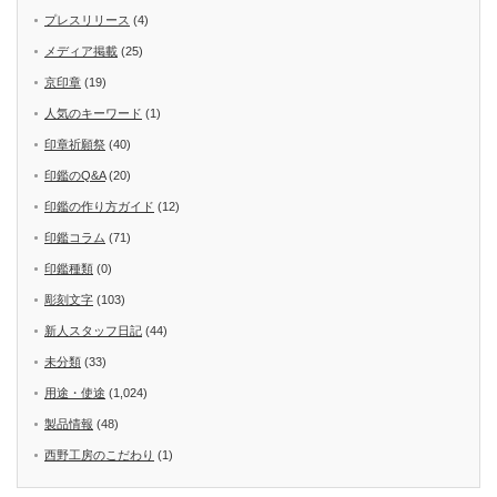
プレスリリース
(4)
メディア掲載
(25)
京印章
(19)
人気のキーワード
(1)
印章祈願祭
(40)
印鑑のQ&A
(20)
印鑑の作り方ガイド
(12)
印鑑コラム
(71)
印鑑種類
(0)
彫刻文字
(103)
新人スタッフ日記
(44)
未分類
(33)
用途・使途
(1,024)
製品情報
(48)
西野工房のこだわり
(1)