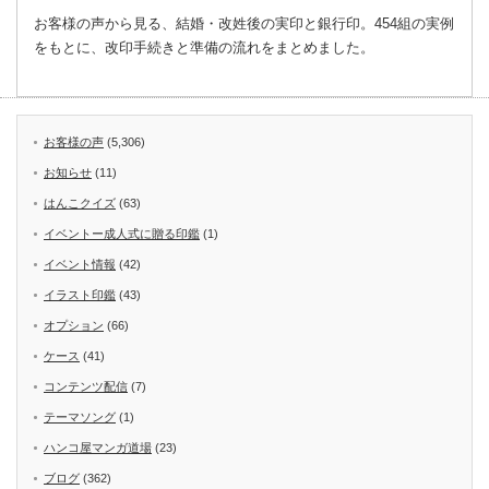
お客様の声から見る、結婚・改姓後の実印と銀行印。454組の実例
をもとに、改印手続きと準備の流れをまとめました。
お客様の声
(5,306)
お知らせ
(11)
はんこクイズ
(63)
イベントー成人式に贈る印鑑
(1)
イベント情報
(42)
イラスト印鑑
(43)
オプション
(66)
ケース
(41)
コンテンツ配信
(7)
テーマソング
(1)
ハンコ屋マンガ道場
(23)
ブログ
(362)