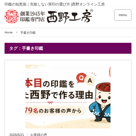
印鑑の知恵袋｜失敗しない実印の選び方 |西野オンライン工房
menu
Home
手書き印鑑
タグ：手書き印鑑
2026/5/21
お客様の声