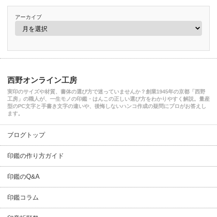
アーカイブ
西野オンライン工房
実印のサイズや材質、書体の選び方で迷っていませんか？創業1945年の京都「西野
工房」の職人が、一生モノの印鑑・はんこの正しい選び方をわかりやすく解説。量産
型のPC文字と手書き文字の違いや、後悔しないハンコ作成の疑問にプロがお答えし
ます。
ブログトップ
印鑑の作り方ガイド
印鑑のQ&A
印鑑コラム