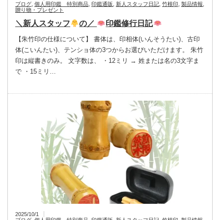
ブログ
,
個人用印鑑 特別商品
,
印鑑通販
,
新人スタッフ日記
,
竹根印
,
製品情報
,
贈り物・プレゼント
＼新人スタッフ
の／
印鑑修行日記
【朱竹印の仕様について】 書体は、印相体(いんそうたい)、古印
体(こいんたい)、テンショ体の3つからお選びいただけます。 朱竹
印は縦書きのみ。 文字数は、 ・12ミリ → 姓または名の3文字ま
で ・15ミリ…
2025/10/1
ブログ
,
個人用印鑑 特別商品
,
印鑑通販
,
新人スタッフ日記
,
竹根印
,
製品情報
,