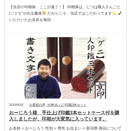
【当店の印相体、ここが違う！】 印相体は、じつは職人さんごと
に“クセ”が出る書体
だからこそ、当店ではこだわってます
いただいたお名前を毎回…
2016/9/18
お客様の声
,
火神(あぐに)印鑑3本セット
おーじろう様 手仕上げ印鑑3本セットケース付を購
入しましたが、印相が大変気に入っています。
お名前 = おーじろう 性別 = 男性 お住まい = 新潟県 商品について