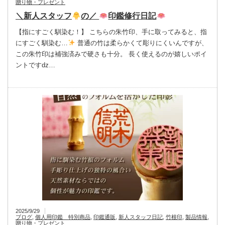
贈り物・プレゼント
＼新人スタッフ
の／
印鑑修行日記
【指にすごく馴染む！】 こちらの朱竹印、手に取ってみると、指
にすごく馴染む…
普通の竹は柔らかくて彫りにくいんですが、
この朱竹印は補強済みで硬さも十分。 長く使えるのが嬉しいポイ
ントですǳ…
2025/9/29
ブログ
,
個人用印鑑 特別商品
,
印鑑通販
,
新人スタッフ日記
,
竹根印
,
製品情報
,
贈り物・プレゼント