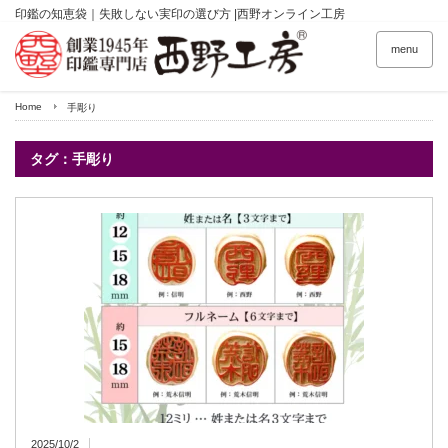
印鑑の知恵袋｜失敗しない実印の選び方 |西野オンライン工房
menu
Home
手彫り
タグ：手彫り
2025/10/2