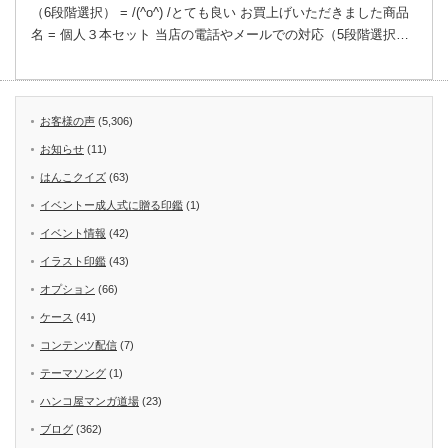
（6段階選択） = /(^o^) /とても良い お買上げいただきました商品
名 = 個人３本セット 当店の電話やメールでの対応（5段階選択…
お客様の声
(5,306)
お知らせ
(11)
はんこクイズ
(63)
イベントー成人式に贈る印鑑
(1)
イベント情報
(42)
イラスト印鑑
(43)
オプション
(66)
ケース
(41)
コンテンツ配信
(7)
テーマソング
(1)
ハンコ屋マンガ道場
(23)
ブログ
(362)