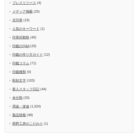
プレスリリース
(4)
メディア掲載
(25)
京印章
(19)
人気のキーワード
(1)
印章祈願祭
(40)
印鑑のQ&A
(20)
印鑑の作り方ガイド
(12)
印鑑コラム
(71)
印鑑種類
(0)
彫刻文字
(103)
新人スタッフ日記
(44)
未分類
(33)
用途・使途
(1,024)
製品情報
(48)
西野工房のこだわり
(1)