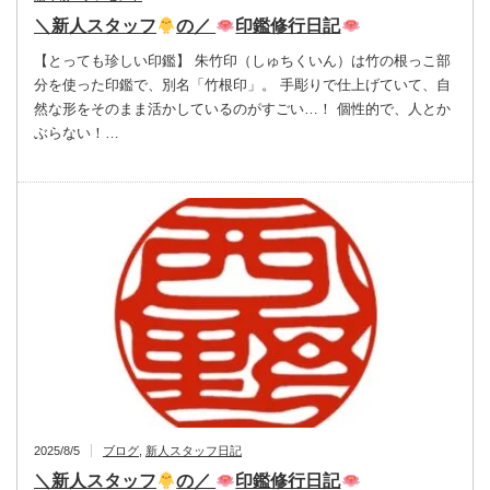
＼新人スタッフ
の／
印鑑修行日記
【とっても珍しい印鑑】 朱竹印（しゅちくいん）は竹の根っこ部
分を使った印鑑で、別名「竹根印」。 手彫りで仕上げていて、自
然な形をそのまま活かしているのがすごい…！ 個性的で、人とか
ぶらない！…
2025/8/5
ブログ
,
新人スタッフ日記
＼新人スタッフ
の／
印鑑修行日記