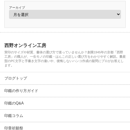
アーカイブ
西野オンライン工房
実印のサイズや材質、書体の選び方で迷っていませんか？創業1945年の京都「西野
工房」の職人が、一生モノの印鑑・はんこの正しい選び方をわかりやすく解説。量産
型のPC文字と手書き文字の違いや、後悔しないハンコ作成の疑問にプロがお答えし
ます。
ブログトップ
印鑑の作り方ガイド
印鑑のQ&A
印鑑コラム
印章祈願祭