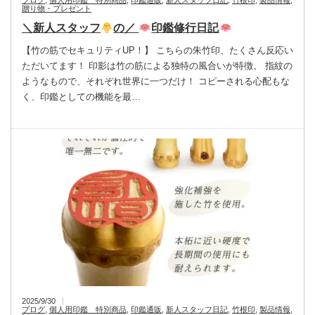
贈り物・プレゼント
＼新人スタッフ
の／
印鑑修行日記
【竹の筋でセキュリティUP！】 こちらの朱竹印、たくさん反応い
ただいてます！ 印影は竹の筋による独特の風合いが特徴。 指紋の
ようなもので、それぞれ世界に一つだけ！ コピーされる心配もな
く、印鑑としての機能を最…
2025/9/30
ブログ
,
個人用印鑑 特別商品
,
印鑑通販
,
新人スタッフ日記
,
竹根印
,
製品情報
,