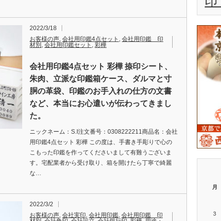
印
2022/3/18
お客様の声
,
会社用印鑑4点セット
,
会社用印鑑 印
材別
,
会社用印鑑セット
,
彩樺
会社用印鑑4点セット 彩樺 捺印シート、
朱肉、立派な印鑑箱ケース、ダルマと寸
胴の革袋、印鑑のお手入れの仕方の文書
など、本当にお心遣いが伝わってきまし
た。
ニックネーム：S.I注文番号：0308222211商品名：会社
用印鑑4点セット 彩樺 この度は、手書き手彫りで心の
こもった印鑑を作ってくださいまして有難うございま
す。宅配業者から受け取り、箱を開けたら丁寧で綺麗
な…
月
2022/3/2
3
お客様の声
,
会社実印
,
会社用印鑑
,
会社用印鑑 印