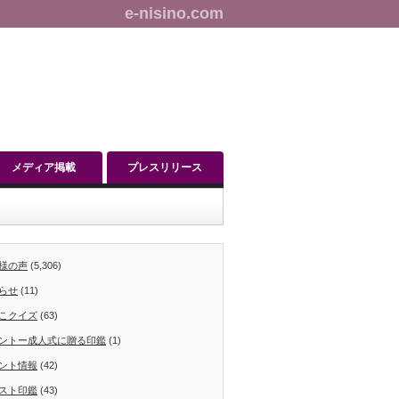
e-nisino.com
メディア掲載
プレスリリース
様の声
(5,306)
らせ
(11)
こクイズ
(63)
ントー成人式に贈る印鑑
(1)
ント情報
(42)
スト印鑑
(43)