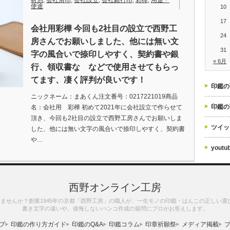
材別
,
会社角印
,
会社設立
,
会社銀行印
,
彩樺
,
用途・
使途
10
17
会社用彩樺 今回も2社目の設立で西野工
24
房さんでお願いしました、他には無い文
31
字の風合いで捺印しやすく、契約書や銀
« 6月
行、領収書な などで使用させてもらっ
てます、凄く評判が良いです！
印鑑の
ニックネーム：まあくん注文番号：0217221019商品
印鑑の
名：会社用 彩樺 初めて2021年に会社設立で作らせて
頂き、今回も2社目の設立で西野工房さんでお願いしま
ツイッ
した、他には無い文字の風合いで捺印しやすく、契約書
や…
yout
西野オンライン工房
ませんか？創業1945年の京都「西野工房」の職人が、一生モノの印鑑・はんこの正しい選
書き文字の違いや、後悔しないハンコ作成の疑問にプロがお答えします。
プ
印鑑の作り方ガイド
印鑑のQ&A
印鑑コラム
印章祈願祭
メディア掲載