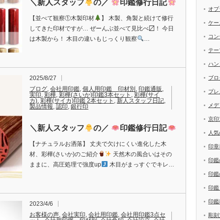
＼新人スタッフ
の／
印鑑修行日記
オプ
【並べて観察①木製印材
】 木製、角製と続けて修行
ケー
してきた印材ですが… ぜーんぶ並べて見比べ〼！ 今日
コン
は木製から！ 木目の違いもじっくり観察
…
テー
ハン
2025/8/27
ブロ
ブログ
,
会社用印鑑
,
個人用印鑑 印材別
,
印鑑通販
,
プレ
実印
,
彩樺
,
彩樺(さいか)印鑑3本セット
,
彩樺(サイ
カ)
,
彩樺(サイカ)印鑑 2本セット
,
新人スタッフ日記
,
メデ
製品情報
,
認印
,
銀行印
京印
＼新人スタッフ
の／
印鑑修行日記
人気
【ナチュラルお洒落】 丈夫で欠けにくい進化した木
印章
材、彩樺(さいか)のご紹介
天然木の風合いはその
印鑑
ままに、高圧処理で強度up
木目がまっすぐでキレ…
印鑑
印鑑
印鑑
2023/4/6
お客様の声
,
会社実印
,
会社用印鑑
,
会社用印鑑3点セ
彫刻