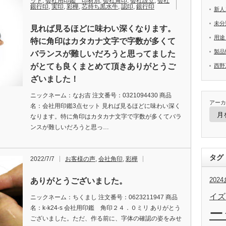
ット
,
会社用印鑑 印材別
,
会社角印
,
会社設立
,
会社
銀行印
,
実印
,
彩樺
,
芯持ち黒水牛
,
認印
,
銀行印
新人
未分
見れば見るほどに味わい深くなります。
用途
特に角印はカタカナ文字で字数が多くて
製品
バランスが難しいだろうと思ってました
がとても良くまとめて頂きありがとうご
西野
ざいました！
ニックネーム：なお吉 注文番号：0321094430 商品
アーカ
名：会社用印鑑3点セット 見れば見るほどに味わい深く
なります。特に角印はカタカナ文字で字数が多くてバラ
ンスが難しいだろうと思っ…
タグ
2022/7/7
お客様の声
,
会社角印
,
彩樺
20
ありがとうございました。
イズ
ニックネーム：ちくまし 注文番号：0623211947 商品
名：k-k24-s 会社用印鑑 角印２４．０ミリ ありがとう
ー
ございました。ただ、作る前に、字体の確認の姿をみせ