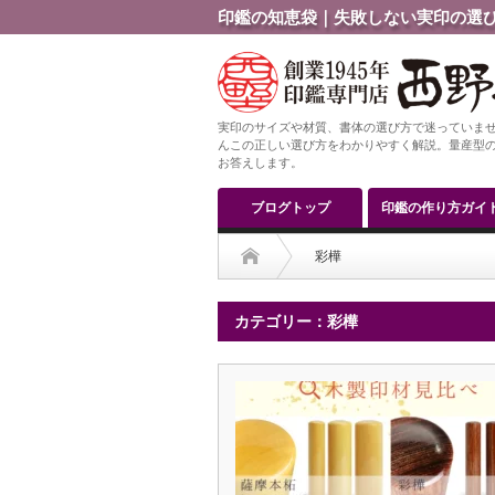
印鑑の知恵袋｜失敗しない実印の選び
実印のサイズや材質、書体の選び方で迷っていませ
んこの正しい選び方をわかりやすく解説。量産型の
お答えします。
ブログトップ
印鑑の作り方ガイ
彩樺
カテゴリー：彩樺