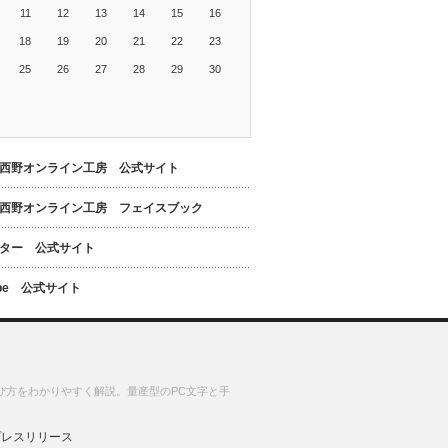
11
12
13
14
15
16
18
19
20
21
22
23
25
26
27
28
29
30
西野オンライン工房 公式サイト
西野オンライン工房 フェイスブック
ター 公式サイト
ube 公式サイト
び方をわかりやすく解説。量産型のPC文字と手
プレスリリース