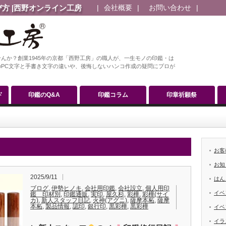
方 |西野オンライン工房
会社概要
お問い合わせ
んか？創業1945年の京都「西野工房」の職人が、一生モノの印鑑・は
PC文字と手書き文字の違いや、後悔しないハンコ作成の疑問にプロが
ド
印鑑のQ&A
印鑑コラム
印章祈願祭
お客
お知
2025/9/11
はん
ブログ
,
伊勢ヒノキ
,
会社用印鑑
,
会社設立
,
個人用印
イベ
鑑 印材別
,
印鑑通販
,
実印
,
屋久杉
,
彩樺
,
彩樺(サイ
カ)
,
新人スタッフ日記
,
火神(アグニ)
,
薩摩本柘
,
薩摩
本柘
,
製品情報
,
認印
,
銀行印
,
黒彩樺
,
黒彩樺
イベ
イラ