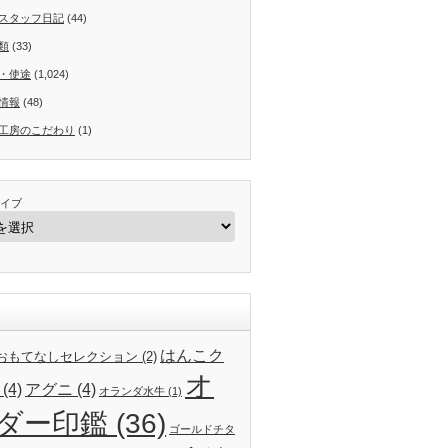
スタッフ日記
(44)
類
(33)
・使途
(1,024)
情報
(48)
工房のこだわり
(1)
イブ
はんこク
24おもてなしセレクション
(2)
オ
(4)
アグニ
(4)
オランダ水牛
(1)
ダー印鑑
(36)
ゴールドチタ