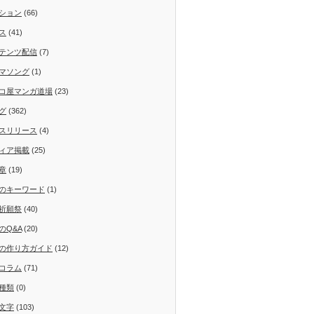
ション
(66)
ス
(41)
テンツ配信
(7)
マソング
(1)
コ屋マンガ道場
(23)
グ
(362)
スリリース
(4)
ィア掲載
(25)
章
(19)
のキーワード
(1)
祈願祭
(40)
のQ&A
(20)
の作り方ガイド
(12)
コラム
(71)
種類
(0)
文字
(103)