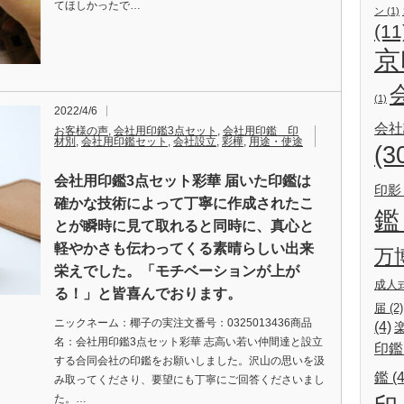
てほしかったで…
ン
(1)
(11
京
(1)
2022/4/6
会社
お客様の声
,
会社用印鑑3点セット
,
会社用印鑑 印
材別
,
会社用印鑑セット
,
会社設立
,
彩樺
,
用途・使途
(3
会社用印鑑3点セット彩華 届いた印鑑は
印影
確かな技術によって丁寧に作成されたこ
鑑
とが瞬時に見て取れると同時に、真心と
軽やかさも伝わってくる素晴らしい出来
万
栄えでした。「モチベーションが上が
成人
る！」と皆喜んでおります。
届
(2)
ニックネーム：椰子の実注文番号：0325013436商品
(4)
名：会社用印鑑3点セット彩華 志高い若い仲間達と設立
印鑑
する合同会社の印鑑をお願いしました。沢山の思いを汲
鑑
(4
み取ってくださり、要望にも丁寧にご回答くださいまし
た。…