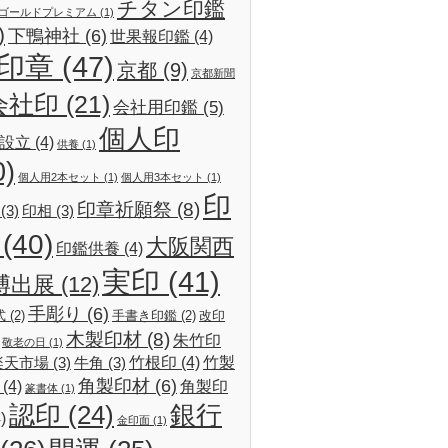
チタン印鑑
ゴールドプレミアム
(1)
)
下鴨神社
(6)
世果報印鑑
(4)
印章
(47)
京都
(9)
京都新聞
会社印
(21)
会社用印鑑
(5)
個人印
設立
(4)
供養
(1)
0)
個人用2本セット
(1)
個人用3本セット
(1)
印
印章祈願祭
(8)
(3)
印相
(3)
(40)
大阪関西
印鑑供養
(4)
実印
(41)
博出展
(12)
手彫り
(6)
式
(2)
手書き印鑑
(2)
改印
木製印材
(8)
朱竹印
敬老の日
(1)
竹根印
(4)
竹製
楽天市場
(3)
牛角
(3)
角製印材
(6)
(4)
角製印
篆書体
(1)
認印
(24)
銀行
)
金印面
(1)