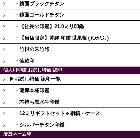
・鏡面ブラックチタン
・鏡面ゴールドチタン
・【社長の印鑑】21.0ミリ印鑑
・【当店限定】沖縄 印鑑 世果報 ( ゆがふ )
・竹根の朱竹印
・落款印
個人用印鑑 お試し特価 認印
▶お試し特価 認印一覧
・薩摩本柘印鑑
・芯持ち黒水牛印鑑
・12ミリギフトセット＋桐箱・ケース
・シルバーチタン印鑑
浸透ネーム印