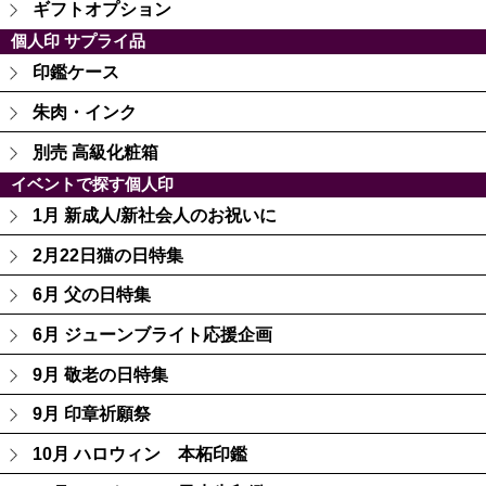
ギフトオプション
個人印 サプライ品
印鑑ケース
朱肉・インク
別売 高級化粧箱
イベントで探す個人印
1月 新成人/新社会人のお祝いに
2月22日猫の日特集
6月 父の日特集
6月 ジューンブライト応援企画
9月 敬老の日特集
9月 印章祈願祭
10月 ハロウィン 本柘印鑑