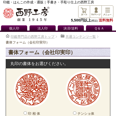
印鑑・はんこの作成・通販｜手書き・手彫り仕上の西野工房
5,500円以上
送料無料
(税込)
個人印
法人印
決済/送料
Ｑ＆Ａ
印鑑専門店の西野工房トップ
共通コンテンツ一覧
書体フォーム（会社印実印）
書体フォーム（会社印実印）
丸印の書体をお選びください。
印 相 体
テンショ体