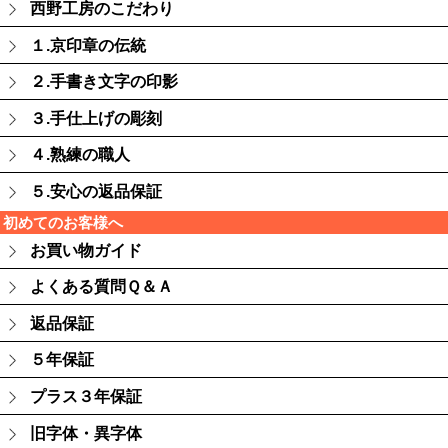
西野工房のこだわり
１.京印章の伝統
２.手書き文字の印影
３.手仕上げの彫刻
４.熟練の職人
５.安心の返品保証
初めてのお客様へ
お買い物ガイド
よくある質問Ｑ＆Ａ
返品保証
５年保証
プラス３年保証
旧字体・異字体