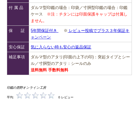
付 属 品
ダルマ型印鑑の場合：印袋／寸胴型印鑑の場合：印鑑
ケース
※注：チタンには印面保護キャップは付属し
ません。
保 証
5年間保証付き
※
レビュー投稿でプラス３年保証キ
ャンペーン
安心保証
気に入らない時も安心の返品保証
補足事項
ダルマ型のアタリ(印面の上下の印)：突起タイプとシー
ル／寸胴型のアタリ：シールのみ
送料無料 手数料無料
印鑑の西野オンライン工房
平均:
0 レビュー