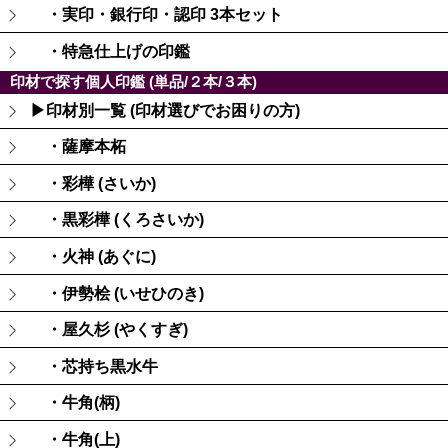
・実印・銀行印・認印 3本セット
・特急仕上げの印鑑
印材で探す個人印鑑 (単品/２本/３本)
▶印材別一覧 (印材選びでお困りの方)
・薩摩本柘
・彩樺 (さいか)
・黒彩樺 (くろさいか)
・火神 (あぐに)
・伊勢桧 (いせひのき)
・屋久杉 (やくすぎ)
・芯持ち黒水牛
・牛角(柄)
・牛角(上)