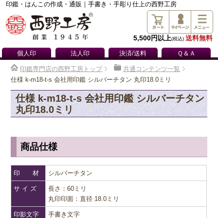
印鑑・はんこの作成・通販｜手書き・手彫り仕上の西野工房
5,500円以上
送料無料
(税込)
個人印
法人印
決済/送料
Ｑ＆Ａ
印鑑専門店の西野工房トップ
共通コンテンツ一覧
仕様 k-m18-t-s 会社用印鑑 シルバーチタン 丸印18.0ミリ
仕様 k-m18-t-s 会社用印鑑 シルバーチタン
丸印18.0ミリ
商品仕様
印 材
シルバーチタン
サ イ ズ
長さ：60ミリ
丸印印面：直径 18.0ミリ
印影文字
手書き文字