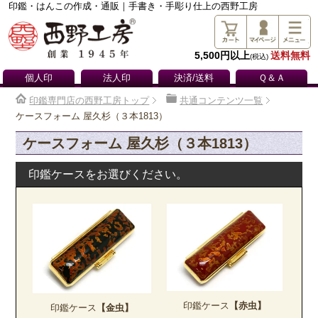
印鑑・はんこの作成・通販｜手書き・手彫り仕上の西野工房
5,500円以上
送料無料
(税込)
個人印
法人印
決済/送料
Ｑ＆Ａ
印鑑専門店の西野工房トップ
共通コンテンツ一覧
ケースフォーム 屋久杉（３本1813）
ケースフォーム 屋久杉（３本1813）
印鑑ケースをお選びください。
印鑑ケース
【赤虫】
印鑑ケース
【金虫】