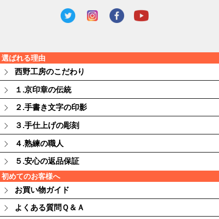
選ばれる理由
西野工房のこだわり
１.京印章の伝統
２.手書き文字の印影
３.手仕上げの彫刻
４.熟練の職人
５.安心の返品保証
初めてのお客様へ
お買い物ガイド
よくある質問Ｑ＆Ａ