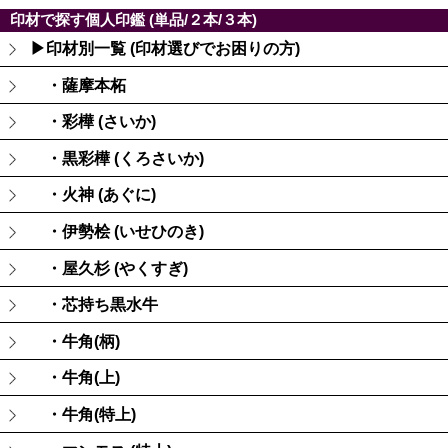
印材で探す個人印鑑 (単品/２本/３本)
▶印材別一覧 (印材選びでお困りの方)
・薩摩本柘
・彩樺 (さいか)
・黒彩樺 (くろさいか)
・火神 (あぐに)
・伊勢桧 (いせひのき)
・屋久杉 (やくすぎ)
・芯持ち黒水牛
・牛角(柄)
・牛角(上)
・牛角(特上)