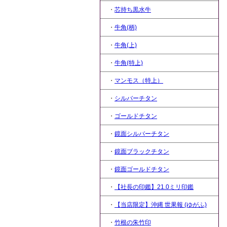
・
芯持ち黒水牛
・
牛角(柄)
・
牛角(上)
・
牛角(特上)
・
マンモス（特上）
・
シルバーチタン
・
ゴールドチタン
・
鏡面シルバーチタン
・
鏡面ブラックチタン
・
鏡面ゴールドチタン
・
【社長の印鑑】21.0ミリ印鑑
・
【当店限定】沖縄 世果報 (ゆがふ)
・
竹根の朱竹印