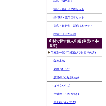
・
認印（認め印）
・
実印・銀行印 2本セット
・
銀行印・認印 2本セット
・
実印・銀行印・認印 3本セット
・
特急仕上げの印鑑
印材で探す個人印鑑 (単品/２本/
３本)
▶
印材別一覧 (印材選びでお困りの方)
・
薩摩本柘
・
彩樺 (さいか)
・
黒彩樺 (くろさいか)
・
火神 (あぐに)
・
伊勢桧 (いせひのき)
・
屋久杉 (やくすぎ)