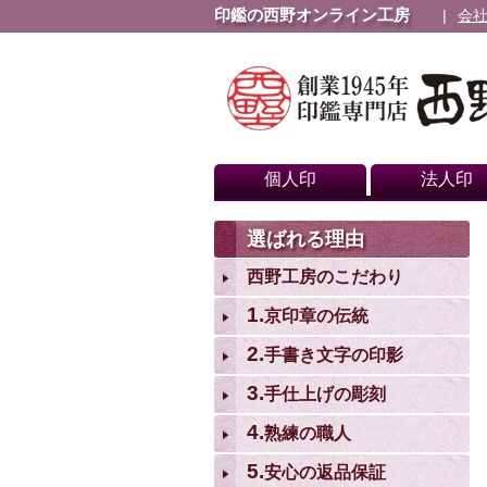
印鑑の西野オンライン工房
会
個人印
法人印
選ばれる理由
西野工房のこだわり
1.
京印章の伝統
2.
手書き文字の印影
3.
手仕上げの彫刻
4.
熟練の職人
5.
安心の返品保証