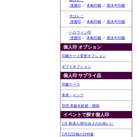
・
猫はんこ
浸透印
／
本柘印鑑
／
黒水牛印鑑
・
犬はんこ
浸透印
／
本柘印鑑
／
黒水牛印鑑
・
ハロウィン印
浸透印
／
本柘印鑑
／
黒水牛印鑑
個人印 オプション
印鑑ケース変更オプション
ギフトオプション
個人印 サプライ品
印鑑ケース
朱肉・インク
別売 高級化粧箱・桐箱
イベントで探す個人印
1月 新成人/新社会人のお祝いに
2月22日猫の日特集