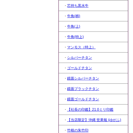
・
芯持ち黒水牛
・
牛角(柄)
・
牛角(上)
・
牛角(特上)
・
マンモス（特上）
・
シルバーチタン
・
ゴールドチタン
・
鏡面シルバーチタン
・
鏡面ブラックチタン
・
鏡面ゴールドチタン
・
【社長の印鑑】21.0ミリ印鑑
・
【当店限定】沖縄 世果報 (ゆがふ)
・
竹根の朱竹印