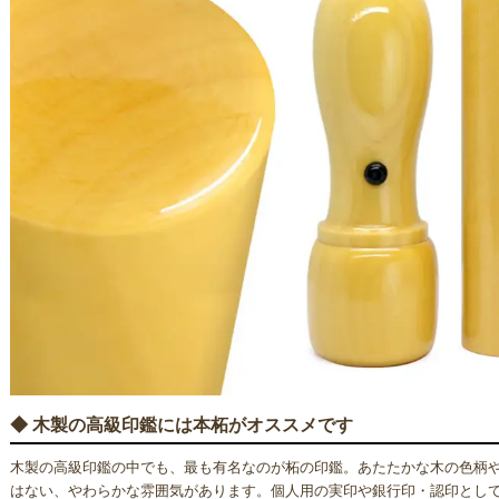
◆ 木製の高級印鑑には本柘がオススメです
木製の高級印鑑の中でも、最も有名なのが柘の印鑑。あたたかな木の色柄
はない、やわらかな雰囲気があります。個人用の実印や銀行印・認印とし