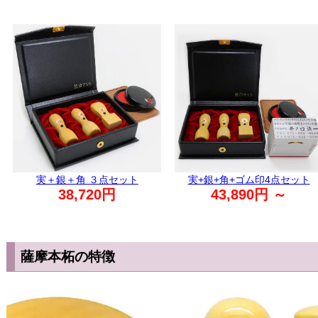
実＋銀＋角 ３点セット
実+銀+角+ゴム印4点セット
38,720円
43,890円 ～
薩摩本柘の特徴