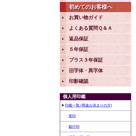
初めてのお客様へ
お買い物ガイド
よくある質問Ｑ＆Ａ
返品保証
５年保証
プラス３年保証
旧字体・異字体
印影確認
個人用印鑑
▶
印鑑一覧 (用途お決まりの方)
・
実印
・
銀行印