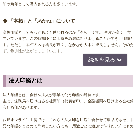
印や角印として購入される方も多くいます。
◆ 「本柘」と「あかね」について
高級印鑑としてもっともよく使われるのが「本柘」です。 密度が高く非常
向いています。この特徴ゆえに印影を綺麗に彫り上げることができ、印鑑
す。ただし、本柘の木は成長が遅く、なかなか大木に成長しません。その
ず、希少性が上がってしまいます。
柘と比較されやすい「あかね」という木があります。 中国やタイなどの東
素材として最も普及している印材です。あくまでも本柘の代用素材である
法人印鑑とは
す。あかねの木は成長が早く大量に切り出すことができるため、安く、高
して広く親しまれています。
法人印鑑とは、会社や法人が事業で使う印鑑の総称です。
主に、法務局へ届け出る会社実印（代表者印）、金融機関へ届け出る会社
本柘とあかねを比べると、本柘の方がきめが細かく粘りもあるため、印鑑と
会社角印があります。
どの一生物の印鑑として購入するなら、あかねより本柘を選ぶべきです。
西野オンライン工房では、これらの法人印を用途に合わせて単品でもセッ
要な印鑑をまとめて準備したい方にも、用途ごとに追加で作りたい方にも
◆ 本柘印鑑の欠点