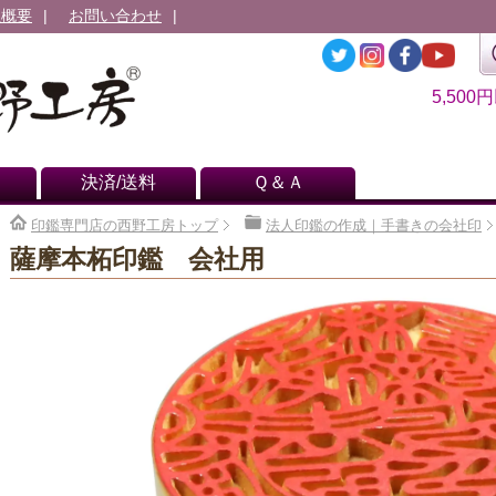
社概要
お問い合わせ
5,500
決済/送料
Ｑ＆Ａ
印鑑専門店の西野工房トップ
法人印鑑の作成｜手書きの会社印
薩摩本柘印鑑 会社用