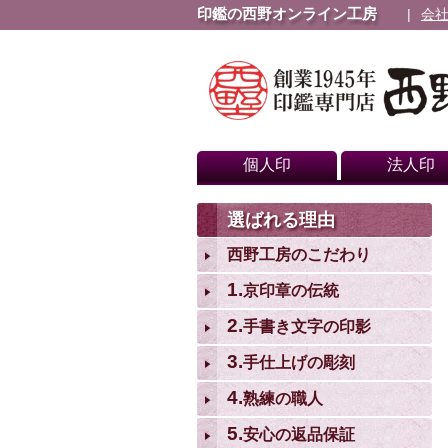
印鑑の西野オンライン工房
会
個人印
法人印
選ばれる理由
西野工房のこだわり
1.
京印章の伝統
2.
手書き文字の印影
3.
手仕上げの彫刻
4.
熟練の職人
5.
安心の返品保証