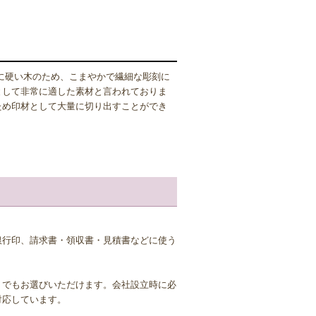
に硬い木のため、こまやかで繊細な彫刻に
として非常に適した素材と言われておりま
ため印材として大量に切り出すことができ
南アジアから輸入されており、本柘の代用
ため、本柘に比べると品質は劣ってしまいま
級印鑑というよりは日常的によく使う印鑑と
銀行印、請求書・領収書・見積書などに使う
して綺麗な仕上がりになります。 実印な
トでもお選びいただけます。会社設立時に必
対応しています。