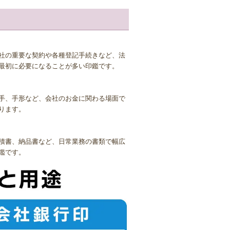
欠点があります。せっかく作った印鑑に歪み
印鑑ケースにしまい、冷暗所に保管するよ
社の重要な契約や各種登記手続きなど、法
最初に必要になることが多い印鑑です。
んで脆くなってしまうことがあります。劣化
手、手形など、会社のお金に関わる場面で
ります。
りますので、綺麗に拭いてから片付けるよう
ることのないようにしましょう。
積書、納品書など、日常業務の書類で幅広
鑑です。
は印鑑に味がでますので、あまり気にしす
味がでるのは、木製印鑑の良いところです。
本柘は木ですので、水でぬれると脆くなっ