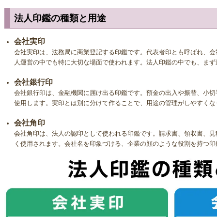
本柘のような木製の印鑑は、乾燥や湿気といった湿度の変化に弱いという
法人印鑑の種類と用途
やひび割れができてしまってはたまりません。 印鑑の使用後は必ず専用の
うにしましょう。
会社実印
会社実印は、法務局に商業登記する印鑑です。代表者印とも呼ばれ、会
本柘印鑑の保管・お手入れ方法
人運営の中でも特に大切な場面で使われます。法人印鑑の中でも、まず
柘をはじめとする木製印鑑の特徴として、朱肉に含まれる油が木に染み込
会社銀行印
により印面が欠けてしまうと、実印や銀行印として使えなくなります。
会社銀行印は、金融機関に届け出る印鑑です。預金の出入や振替、小切
使用します。実印とは別に分けて作ることで、用途の管理がしやすくな
印鑑を使用した後、朱肉を拭き取らずに片付けてしまうと劣化の原因にな
会社角印
にしましょう。また、印鑑に朱肉を付ける時も、たくさんつけすぎたりす
会社角印は、法人の認印として使われる印鑑です。請求書、領収書、見
く使用されます。会社名を印象づける、企業の顔のような役割を持つ印
本柘印鑑の場合、朱肉の色が落ちないことがあります。 程よい朱肉の汚れ
ぎず無理に汚れを取ろうとしない方が無難です。長年使うことで色合いに
印鑑の水洗い、ウェットティッシュでのお掃除は絶対にお止めください。 
てしまいます。綺麗にするつもりが逆に劣化の原因になります。