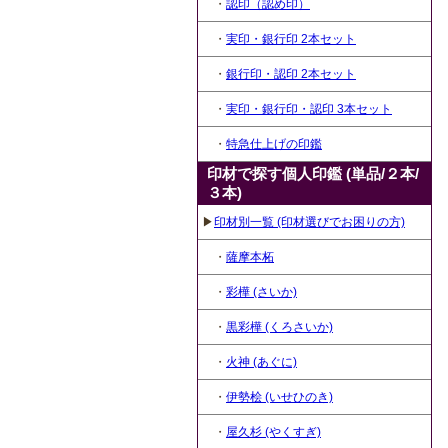
・
認印（認め印）
・
実印・銀行印 2本セット
・
銀行印・認印 2本セット
・
実印・銀行印・認印 3本セット
・
特急仕上げの印鑑
印材で探す個人印鑑 (単品/２本/
３本)
▶
印材別一覧 (印材選びでお困りの方)
・
薩摩本柘
・
彩樺 (さいか)
・
黒彩樺 (くろさいか)
・
火神 (あぐに)
・
伊勢桧 (いせひのき)
・
屋久杉 (やくすぎ)