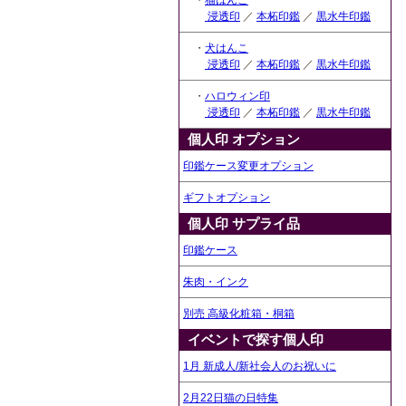
・
猫はんこ
浸透印
／
本柘印鑑
／
黒水牛印鑑
・
犬はんこ
浸透印
／
本柘印鑑
／
黒水牛印鑑
・
ハロウィン印
浸透印
／
本柘印鑑
／
黒水牛印鑑
個人印 オプション
印鑑ケース変更オプション
ギフトオプション
個人印 サプライ品
印鑑ケース
朱肉・インク
別売 高級化粧箱・桐箱
イベントで探す個人印
1月 新成人/新社会人のお祝いに
2月22日猫の日特集