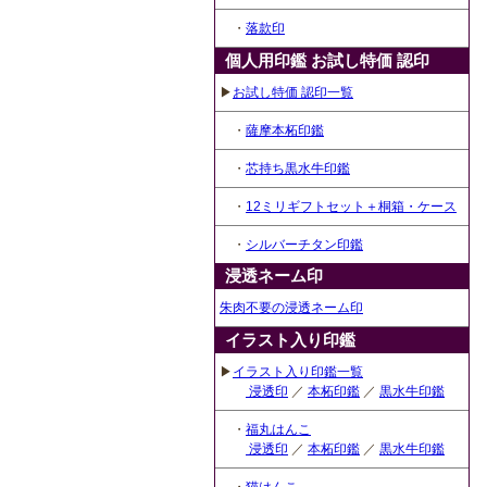
・
落款印
個人用印鑑 お試し特価 認印
▶
お試し特価 認印一覧
・
薩摩本柘印鑑
・
芯持ち黒水牛印鑑
・
12ミリギフトセット＋桐箱・ケース
・
シルバーチタン印鑑
浸透ネーム印
朱肉不要の浸透ネーム印
イラスト入り印鑑
▶
イラスト入り印鑑一覧
浸透印
／
本柘印鑑
／
黒水牛印鑑
・
福丸はんこ
浸透印
／
本柘印鑑
／
黒水牛印鑑