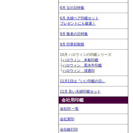
6月 父の日特集
6月 夫婦ペア印鑑セット
プレゼントにも最適！
9月 敬老の日特集
9月 印章祈願祭
10月 ハロウィンの印鑑シリーズ
├
ハロウィン 本柘印鑑
├
ハロウィン 黒水牛印鑑
└
ハロウィン 浸透印
11月1日は『いい印鑑の日』
11月 良い夫婦印鑑セット
会社用印鑑
会社印 一覧
会社実印
会社銀行印