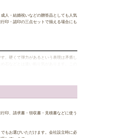
・成人・結婚祝いなどの贈答品としても人気
銀行印・認印の三点セットで揃える場合にも
です。硬くて弾力があるという表現は矛盾し
ため石などとは違い粘り気があります。この
古くから人々に親しまれています。また、黒
、デザイン面からも非常に人気があります。
ようです。
います。 黒水牛は角という素材の性質
銀行印、請求書・領収書・見積書などに使う
印材を切り出す際、すべての印鑑が芯を含む
芯持ち」と呼ばれますが、水牛の角はまっす
芯が通ったものは上質とされ、非常に希少な
トでもお選びいただけます。会社設立時に必