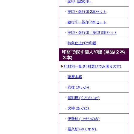
・
認印（認め印）
・
実印・銀行印 2本セット
・
銀行印・認印 2本セット
・
実印・銀行印・認印 3本セット
・
特急仕上げの印鑑
印材で探す個人印鑑 (単品/２本/
３本)
▶
印材別一覧 (印材選びでお困りの方)
・
薩摩本柘
・
彩樺 (さいか)
・
黒彩樺 (くろさいか)
・
火神 (あぐに)
・
伊勢桧 (いせひのき)
・
屋久杉 (やくすぎ)