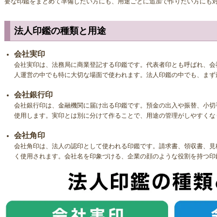
のです。あまりにも安すぎる黒水牛の印鑑は、実印であっても芯を含まな
要な印鑑をまとめて準備したい方にも、用途ごとに追加で作りたい方にも
で、購入前に芯持ちかどうか必ず確認するようにしましょう。大切な実印
いようであれば意味がありません。
法人印鑑の種類と用途
◆ 黒水牛印鑑の欠点
会社実印
会社実印は、法務局に商業登記する印鑑です。代表者印とも呼ばれ、会
黒水牛は見た目や性質から非常に人気の高い印材ではありますが、欠点もあ
人運営の中でも特に大切な場面で使われます。法人印鑑の中でも、まず
切な手入れをしないとひび割れや形が歪んでしまうことがあります。特に
ることのないように気を付けましょう。また、黒水牛は角であり主成分が
会社銀行印
があります。 必ず印鑑ケースに入れて保管することを推奨しています。
会社銀行印は、金融機関に届け出る印鑑です。預金の出入や振替、小切
使用します。実印とは別に分けて作ることで、用途の管理がしやすくな
◆ 黒水牛印鑑の保管・お手入れ方法
会社角印
黒水牛は乾燥に弱いため、保管する際は必ず専用の印鑑ケースに入れてお
会社角印は、法人の認印として使われる印鑑です。請求書、領収書、見
避けた冷暗所が理想です。水洗い、ウェットティッシュでのお掃除だけは絶
く使用されます。会社名を印象づける、企業の顔のような役割を持つ印
用できなくなる可能性があります。