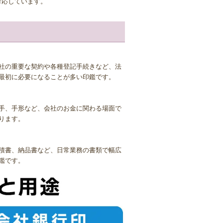
い印材が使用されていることもありますの
対応しています。
を作ったものの、品質が低く結局長く使えな
社の重要な契約や各種登記手続きなど、法
ります。 まず、黒水牛は乾燥に弱く、適
最初に必要になることが多い印鑑です。
空気が乾燥しやすい冬季はケース外に放置す
タンパク質のため、虫に食われてしまうこと
手、手形など、会社のお金に関わる場面で
ります。
くようにしましょう。保管場所は直射日光を
積書、納品書など、日常業務の書類で幅広
対に行わないで下さい。 印鑑を長くご使
鑑です。