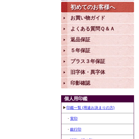
初めてのお客様へ
お買い物ガイド
よくある質問Ｑ＆Ａ
返品保証
５年保証
プラス３年保証
旧字体・異字体
印影確認
個人用印鑑
▶
印鑑一覧 (用途お決まりの方)
・
実印
・
銀行印