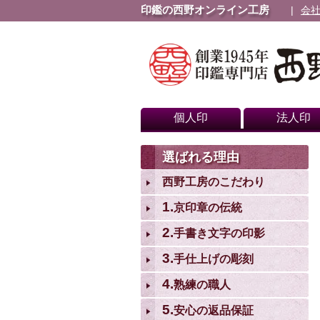
印鑑の西野オンライン工房
会
個人印
法人印
選ばれる理由
西野工房のこだわり
1.
京印章の伝統
2.
手書き文字の印影
3.
手仕上げの彫刻
4.
熟練の職人
5.
安心の返品保証