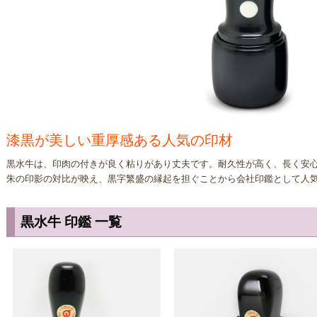
漆黒が美しい重厚感ある人気の印材
黒水牛は、印肉の付きが良く粘りがあり丈夫です。耐久性が高く、長く安
朱の印影の対比が映え、黒字繁盛の縁起を担ぐことから会社印鑑として人
黒水牛 印鑑 一覧