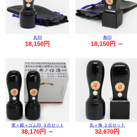
丸印
角印
18,150円
18,150円 ～
実＋銀＋ゴム印 ３点セット
丸＋角 ２点セット
38,170円 ～
32,670円