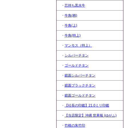
・
芯持ち黒水牛
・
牛角(柄)
・
牛角(上)
・
牛角(特上)
・
マンモス（特上）
・
シルバーチタン
・
ゴールドチタン
・
鏡面シルバーチタン
・
鏡面ブラックチタン
・
鏡面ゴールドチタン
・
【社長の印鑑】21.0ミリ印鑑
・
【当店限定】沖縄 世果報 (ゆがふ)
・
竹根の朱竹印