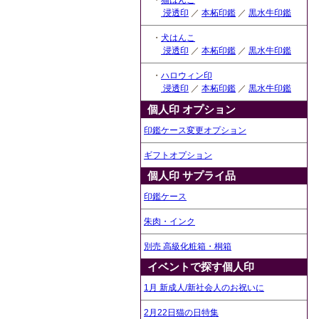
・
猫はんこ
浸透印
／
本柘印鑑
／
黒水牛印鑑
・
犬はんこ
浸透印
／
本柘印鑑
／
黒水牛印鑑
・
ハロウィン印
浸透印
／
本柘印鑑
／
黒水牛印鑑
個人印 オプション
印鑑ケース変更オプション
ギフトオプション
個人印 サプライ品
印鑑ケース
朱肉・インク
別売 高級化粧箱・桐箱
イベントで探す個人印
1月 新成人/新社会人のお祝いに
2月22日猫の日特集