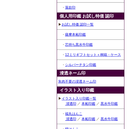
・
落款印
個人用印鑑 お試し特価 認印
▶
お試し特価 認印一覧
・
薩摩本柘印鑑
・
芯持ち黒水牛印鑑
・
12ミリギフトセット＋桐箱・ケース
・
シルバーチタン印鑑
浸透ネーム印
朱肉不要の浸透ネーム印
イラスト入り印鑑
▶
イラスト入り印鑑一覧
浸透印
／
本柘印鑑
／
黒水牛印鑑
・
福丸はんこ
浸透印
／
本柘印鑑
／
黒水牛印鑑