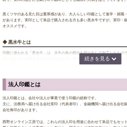
黒くツヤのある見た目は重厚感があり、大人らしい印鑑として進学・就職
があります。実印として単品で購入される方も多い黒水牛ですが、実印・
オススメです。
◆ 黒水牛とは
印鑑に使われる「黒水牛」は、水牛の角の部分を切り出して加工したもの
ているようにも思えるかもしれませんが、水牛の角は皮膚の一部のである
粘り気が朱肉や紙へのなじみをよくし、黒水牛は印鑑に適した素材として
水牛の印鑑は本体の黒と朱肉の赤色が美しいコントラストを構成するため
実印として選ばれやすいのも、このデザイン性の高さがひと役買っている
法人印鑑とは
◆ 黒水牛の品質と見分け方
法人印鑑とは、会社や法人が事業で使う印鑑の総称です。
黒水牛は自然からとれる印材のため、どうしても品質にばらつきが出てしま
主に、法務局へ届け出る会社実印（代表者印）、金融機関へ届け出る会社
上、その中心には芯が通っています。そうなると１本の角からいくつもの
会社角印があります。
ようにするのは難しくなります。芯が通るように切り出された黒水牛は「
ぐな形をしているとは限りません。そのため印鑑の中心を細くまっすぐに
西野オンライン工房では、これらの法人印を用途に合わせて単品でもセッ