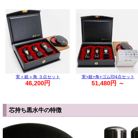
実＋銀＋角 ３点セット
実+銀+角+ゴム印4点セット
46,200円
51,480円 ～
芯持ち黒水牛の特徴