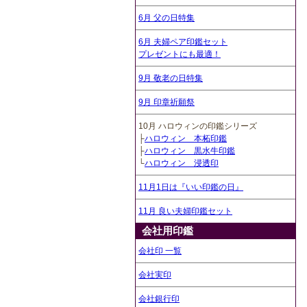
6月 父の日特集
6月 夫婦ペア印鑑セット
プレゼントにも最適！
9月 敬老の日特集
9月 印章祈願祭
10月 ハロウィンの印鑑シリーズ
├
ハロウィン 本柘印鑑
├
ハロウィン 黒水牛印鑑
└
ハロウィン 浸透印
11月1日は『いい印鑑の日』
11月 良い夫婦印鑑セット
会社用印鑑
会社印 一覧
会社実印
会社銀行印