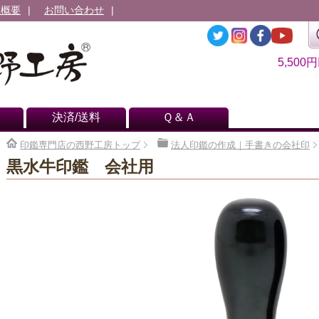
社概要
お問い合わせ
5,500
決済/送料
Ｑ＆Ａ
印鑑専門店の西野工房トップ
法人印鑑の作成｜手書きの会社印
黒水牛印鑑 会社用